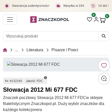
Przejdź do treści głównej
Gwarancja autentyczności
Wysyłka w 24h
14 dni na
0
Liczba pozycji 
0
Pro
...
Literatura
Pisarze / Poeci
Numer
Nr
: #132240
Jakość: FDC
Słowacja 2012 Mi 677 FDC
Znaczek pocztowy Słowacja 2012 Mi 677 FDCw sklepie
filatelistycznym Znaczkopol.pl. Duży wybór znaczków dla
każdego kolekcjonera