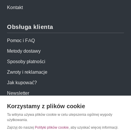
Kontakt
Obsługa klienta
Pomoc i FAQ
Metody dostawy
Sposoby płatności
Zwroty i reklamacje
Jak kupować?
Newsletter
Korzystamy z plików cookie
Konto
Ta witryna używa plików cookie w celu ulepszenia ogólnej wygody
użytkowania.
Moje konto
Zajrzyj do naszej
Polityki plików cookie
, aby uzyskać więcej informacji.