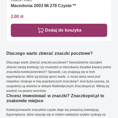
Pisarze / Poeci
Macedonia 2003 Mi 278 Czyste **
2,00 zł
Dodaj do koszyka
Dlaczego warto zbierać znaczki pocztowe?
Dlaczego warto zbierać znaczki pocztowe? Samodzielnie zacząłeś
zbierać swoją kolekcję czy znalazłeś w mieszkaniu dziadka klasery pełne
znaczków kolekcjonerskich? Sprawdź, czy znajdują się w nich
egzemplarze, które są dzisiaj sporo warte. A może dana seria jest
niepełna i brakuje w niej pojedynczych znaczków? Jest duża szansa, że
uzupełnisz ją właśnie w sklepie filatelistycznym Znaczkopol.pl. Wtedy jej
wartość na pewno wzrośnie.
Chcesz inwestować w znaczki? Znaczkopol.pl to
znakomite miejsce
Kolekcjonowanie znaczków często staje się poważną inwestycją.
Egzemplarze, które ukazały się w niskim nakładzie szybko zyskują na