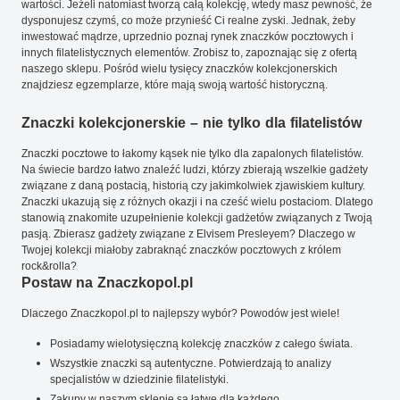
wartości. Jeżeli natomiast tworzą całą kolekcję, wtedy masz pewność, że
dysponujesz czymś, co może przynieść Ci realne zyski. Jednak, żeby
inwestować mądrze, uprzednio poznaj rynek znaczków pocztowych i
innych filatelistycznych elementów. Zrobisz to, zapoznając się z ofertą
naszego sklepu. Pośród wielu tysięcy znaczków kolekcjonerskich
znajdziesz egzemplarze, które mają swoją wartość historyczną.
Znaczki kolekcjonerskie – nie tylko dla filatelistów
Znaczki pocztowe to łakomy kąsek nie tylko dla zapalonych filatelistów.
Na świecie bardzo łatwo znaleźć ludzi, którzy zbierają wszelkie gadżety
związane z daną postacią, historią czy jakimkolwiek zjawiskiem kultury.
Znaczki ukazują się z różnych okazji i na cześć wielu postaciom. Dlatego
stanowią znakomite uzupełnienie kolekcji gadżetów związanych z Twoją
pasją. Zbierasz gadżety związane z Elvisem Presleyem? Dlaczego w
Twojej kolekcji miałoby zabraknąć znaczków pocztowych z królem
rock&rolla?
Postaw na Znaczkopol.pl
Dlaczego Znaczkopol.pl to najlepszy wybór? Powodów jest wiele!
Posiadamy wielotysięczną kolekcję znaczków z całego świata.
Wszystkie znaczki są autentyczne. Potwierdzają to analizy
specjalistów w dziedzinie filatelistyki.
Zakupy w naszym sklepie są łatwe dla każdego.