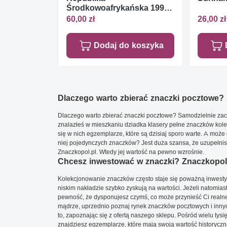
Środkowoafrykańska 1997
Mi 1775+1780 Czyste **
60,00 zł
26,00 zł
Dodaj do koszyka
Dlaczego warto zbierać znaczki pocztowe?
Dlaczego warto zbierać znaczki pocztowe? Samodzielnie zacz
znalazłeś w mieszkaniu dziadka klasery pełne znaczków kole
się w nich egzemplarze, które są dzisiaj sporo warte. A może 
niej pojedynczych znaczków? Jest duża szansa, że uzupełnisz 
Znaczkopol.pl. Wtedy jej wartość na pewno wzrośnie.
Chcesz inwestować w znaczki? Znaczkopol.
Kolekcjonowanie znaczków często staje się poważną inwestyc
niskim nakładzie szybko zyskują na wartości. Jeżeli natomias
pewność, że dysponujesz czymś, co może przynieść Ci realne
mądrze, uprzednio poznaj rynek znaczków pocztowych i innych
to, zapoznając się z ofertą naszego sklepu. Pośród wielu tys
znajdziesz egzemplarze, które mają swoją wartość historyczn