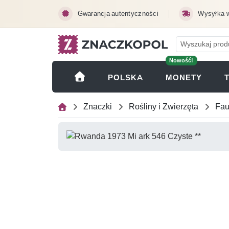
Przejdź do treści głównej
Gwarancja autentyczności
Wysyłka 
Nowość!
(OTWI
POLSKA
MONETY
Znaczki
Rośliny i Zwierzęta
Fa