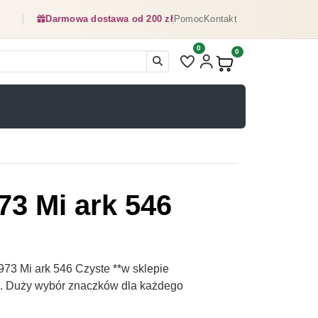
Darmowa dostawa od 200 zł
Pomoc
Kontakt
0
Liczba pozycji na liście ulubionyc
0
Produkty w koszyku:
3 Mi ark 546
3 Mi ark 546 Czyste **w sklepie
pl. Duży wybór znaczków dla każdego