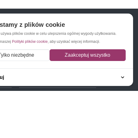
stamy z plików cookie
a używa plików cookie w celu ulepszenia ogólnej wygody użytkowania.
Napisz do nas
Zapisz się do newslettera
 naszej
Polityki plików cookie
, aby uzyskać więcej informacji.
Tylko niezbędne
Zaakceptuj wszystko
uj
Polecamy
Znaczki Konie
Znaczki Politycy
Znaczki Żaglowce
Znaczki Kolarstwo