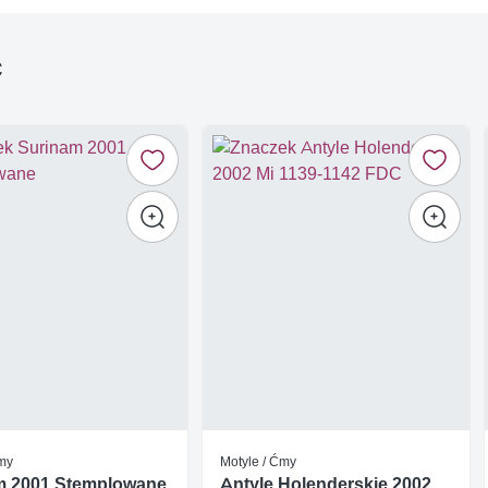
ć
Ćmy
Motyle / Ćmy
m 2001 Stemplowane
Antyle Holenderskie 2002