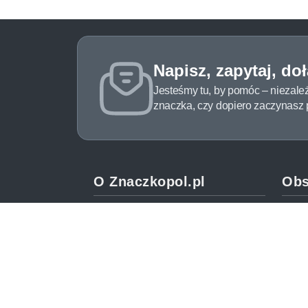
Napisz, zapytaj, do
Jesteśmy tu, by pomóc – niezale
znaczka, czy dopiero zaczynasz pr
O Znaczkopol.pl
Obs
O nas
Pomo
Blog
Meto
Regulamin
Spos
Polityka prywatności
Zwrot