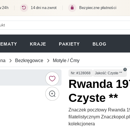
w 24h
14 dni na zwrot
Bezpieczne płatności
ERA SIĘ W NOWEJ KARCIE)
TEMATY
KRAJE
PAKIETY
BLOG
una
Bezkręgowce
Motyle / Ćmy
Numer
Nr
: #128068
Jakość: Czyste **
Rwanda 197
Czyste **
Znaczek pocztowy Rwanda 197
filatelistycznym Znaczkopol.
kolekcjonera