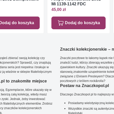
Mi 1139-1142 FDC
45,00 zł
Dodaj do koszyka
Dodaj do koszyka
Znaczki kolekcjonerskie – ni
ąłeś zbierać swoją kolekcję czy
Znaczki pocztowe to łakomy kąsek nie t
kcjonerskich? Sprawdź, czy znajdują
znaleźć ludzi, którzy zbierają wszelkie
dana seria jest niepełna i brakuje w
zjawiskiem kultury. Znaczki ukazują się
ją właśnie w sklepie filatelistycznym
stanowią znakomite uzupełnienie kolek
związane z Elvisem Presleyem? Dlacze
pl to znakomite miejsce
pocztowych z królem rock&rolla?
Postaw na Znaczkopol.pl
ją. Egzemplarze, które ukazały się w
t tworzą całą kolekcję, wtedy masz
Dlaczego Znaczkopol.pl to najlepszy 
 zyski. Jednak, żeby inwestować
Posiadamy wielotysięczną kolekc
 filatelistycznych elementów. Zrobisz
ięcy znaczków kolekcjonerskich
Wszystkie znaczki są autentyczne
ą.
filatelistyki.