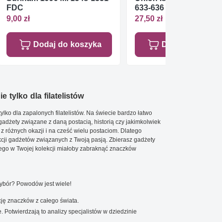
FDC
633-636 Czyste **
9,00 zł
27,50 zł
Dodaj do koszyka
Dodaj do koszy
e tylko dla filatelistów
ylko dla zapalonych filatelistów. Na świecie bardzo łatwo
 gadżety związane z daną postacią, historią czy jakimkolwiek
 z różnych okazji i na cześć wielu postaciom. Dlatego
cji gadżetów związanych z Twoją pasją. Zbierasz gadżety
go w Twojej kolekcji miałoby zabraknąć znaczków
wybór? Powodów jest wiele!
ję znaczków z całego świata.
. Potwierdzają to analizy specjalistów w dziedzinie