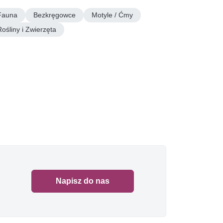
Fauna
Bezkręgowce
Motyle / Ćmy
Rośliny i Zwierzęta
Napisz do nas