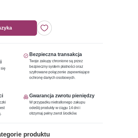
szyka
Bezpieczna transakcja
Twoje zakupy chronione są przez
i
bezpieczny system płatności oraz
 się
szyfrowane połączenie zapewniające
ochronę danych osobowych.
ci
Gwarancja zwrotu pieniędzy
czki
W przypadku nietrafionego zakupu
est
odeślij produkty w ciągu 14 dni i
.
otrzymaj pełny zwrot środków.
tegorie produktu