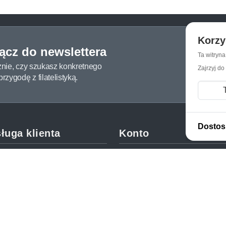
Korzy
łącz do newslettera
Ta witryn
żnie, czy szukasz konkretnego
Zajrzyj do
zygodę z filatelistyką.
Dostos
ługa klienta
Konto
c i FAQ
Moje konto
dy dostawy
Moje zamówienia
oby płatności
Mój koszyk
y i reklamacje
Adres dostawy