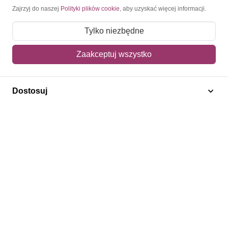
Moje konto
Zajrzyj do naszej
Polityki plików cookie
, aby uzyskać więcej informacji.
Moje zamówienia
Tylko niezbędne
Mój koszyk
Zaakceptuj wszystko
Adres dostawy
Dostosuj
Polecamy
Znaczki Konie
Znaczki Politycy
Znaczki Żaglowce
Znaczki Kwiaty
Znaczki Herby / Heraldyka / Symbole