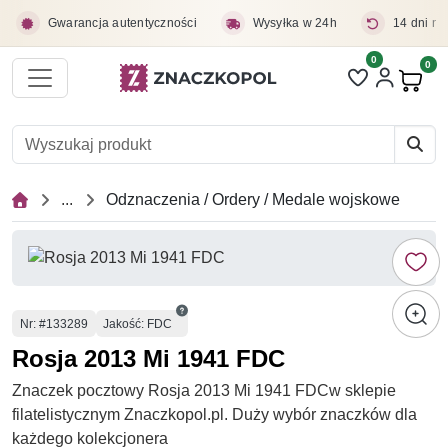
Przejdź do treści głównej
Gwarancja autentyczności
Wysyłka w 24h
14 dni na
0
Liczba pozycji 
0
Pro
...
Odznaczenia / Ordery / Medale wojskowe
Numer
Nr
: #133289
Jakość: FDC
Rosja 2013 Mi 1941 FDC
Znaczek pocztowy Rosja 2013 Mi 1941 FDCw sklepie
filatelistycznym Znaczkopol.pl. Duży wybór znaczków dla
każdego kolekcjonera