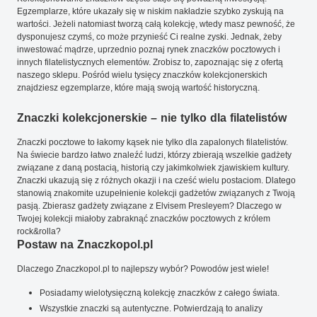
Egzemplarze, które ukazały się w niskim nakładzie szybko zyskują na
wartości. Jeżeli natomiast tworzą całą kolekcję, wtedy masz pewność, że
dysponujesz czymś, co może przynieść Ci realne zyski. Jednak, żeby
inwestować mądrze, uprzednio poznaj rynek znaczków pocztowych i
innych filatelistycznych elementów. Zrobisz to, zapoznając się z ofertą
naszego sklepu. Pośród wielu tysięcy znaczków kolekcjonerskich
znajdziesz egzemplarze, które mają swoją wartość historyczną.
Znaczki kolekcjonerskie – nie tylko dla filatelistów
Znaczki pocztowe to łakomy kąsek nie tylko dla zapalonych filatelistów.
Na świecie bardzo łatwo znaleźć ludzi, którzy zbierają wszelkie gadżety
związane z daną postacią, historią czy jakimkolwiek zjawiskiem kultury.
Znaczki ukazują się z różnych okazji i na cześć wielu postaciom. Dlatego
stanowią znakomite uzupełnienie kolekcji gadżetów związanych z Twoją
pasją. Zbierasz gadżety związane z Elvisem Presleyem? Dlaczego w
Twojej kolekcji miałoby zabraknąć znaczków pocztowych z królem
rock&rolla?
Postaw na Znaczkopol.pl
Dlaczego Znaczkopol.pl to najlepszy wybór? Powodów jest wiele!
Posiadamy wielotysięczną kolekcję znaczków z całego świata.
Wszystkie znaczki są autentyczne. Potwierdzają to analizy