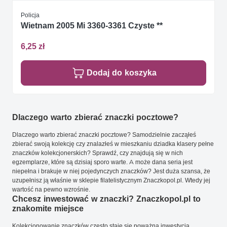
Policja
Wietnam 2005 Mi 3360-3361 Czyste **
6,25 zł
Dodaj do koszyka
Dlaczego warto zbierać znaczki pocztowe?
Dlaczego warto zbierać znaczki pocztowe? Samodzielnie zacząłeś
zbierać swoją kolekcję czy znalazłeś w mieszkaniu dziadka klasery pełne
znaczków kolekcjonerskich? Sprawdź, czy znajdują się w nich
egzemplarze, które są dzisiaj sporo warte. A może dana seria jest
niepełna i brakuje w niej pojedynczych znaczków? Jest duża szansa, że
uzupełnisz ją właśnie w sklepie filatelistycznym Znaczkopol.pl. Wtedy jej
wartość na pewno wzrośnie.
Chcesz inwestować w znaczki? Znaczkopol.pl to
znakomite miejsce
Kolekcjonowanie znaczków często staje się poważną inwestycją.