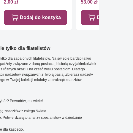
2,00 zł
53,00 zł
Dodaj do koszyka
Dodaj do koszy
e tylko dla filatelistów
ylko dla zapalonych filatelistów. Na świecie bardzo łatwo
 gadżety związane z daną postacią, historią czy jakimkolwiek
 z różnych okazji i na cześć wielu postaciom. Dlatego
cji gadżetów związanych z Twoją pasją. Zbierasz gadżety
go w Twojej kolekcji miałoby zabraknąć znaczków
wybór? Powodów jest wiele!
ję znaczków z całego świata.
. Potwierdzają to analizy specjalistów w dziedzinie
e dla każdego.