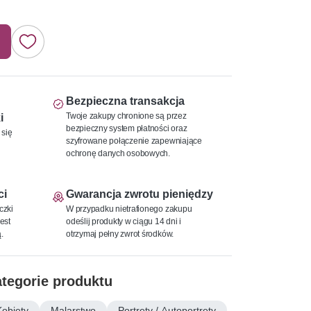
Bezpieczna transakcja
Twoje zakupy chronione są przez
i
bezpieczny system płatności oraz
 się
szyfrowane połączenie zapewniające
ochronę danych osobowych.
ci
Gwarancja zwrotu pieniędzy
czki
W przypadku nietrafionego zakupu
est
odeślij produkty w ciągu 14 dni i
.
otrzymaj pełny zwrot środków.
tegorie produktu
Kobiety
Malarstwo
Portrety / Autoportrety