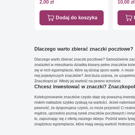
2,00 zł
10,00 zł
Dodaj do koszyka
Dlaczego warto zbierać znaczki pocztowe?
Dlaczego warto zbierać znaczki pocztowe? Samodzielnie zacz
znalazłeś w mieszkaniu dziadka klasery pełne znaczków kole
się w nich egzemplarze, które są dzisiaj sporo warte. A może 
niej pojedynczych znaczków? Jest duża szansa, że uzupełnisz 
Znaczkopol.pl. Wtedy jej wartość na pewno wzrośnie.
Chcesz inwestować w znaczki? Znaczkopol.
Kolekcjonowanie znaczków często staje się poważną inwestyc
niskim nakładzie szybko zyskują na wartości. Jeżeli natomias
pewność, że dysponujesz czymś, co może przynieść Ci realne
mądrze, uprzednio poznaj rynek znaczków pocztowych i innych
to, zapoznając się z ofertą naszego sklepu. Pośród wielu tys
znajdziesz egzemplarze, które mają swoją wartość historyczn