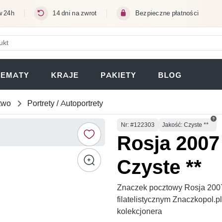
w 24h
14 dni na zwrot
Bezpieczne płatności
ERA SIĘ W NOWEJ KARCIE)
TEMATY
KRAJE
PAKIETY
BLOG
two
Portrety / Autoportrety
Numer
Nr
: #122303
Jakość: Czyste **
Rosja 2007
Czyste **
Znaczek pocztowy Rosja 200
filatelistycznym Znaczkopol.
kolekcjonera