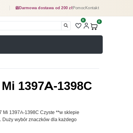
Darmowa dostawa od 200 zł
Pomoc
Kontakt
0
Liczba pozycji na liście ulubionyc
0
Produkty w koszyku:
 Mi 1397A-1398C
7 Mi 1397A-1398C Czyste **w sklepie
pl. Duży wybór znaczków dla każdego