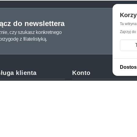
Korzy
łącz do newslettera
Ta witryn
żnie, czy szukasz konkretnego
Zajrzyj do
zygodę z filatelistyką.
Dostos
ługa klienta
Konto
c i FAQ
Moje konto
dy dostawy
Moje zamówienia
oby płatności
Mój koszyk
y i reklamacje
Adres dostawy
kupować?