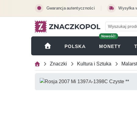
Przejdź do treści głównej
Gwarancja autentyczności
Wysyłka 
Nowość!
(OTWI
POLSKA
MONETY
Znaczki
Kultura i Sztuka
Malars