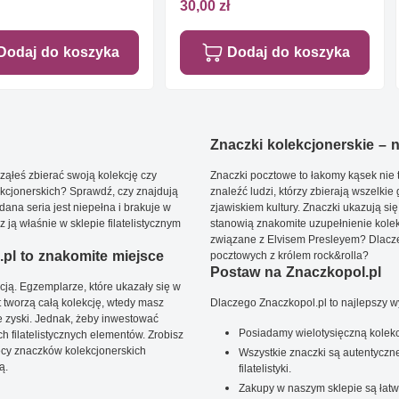
30,00 zł
Dodaj do koszyka
Dodaj do koszyka
Znaczki kolekcjonerskie – ni
ąłeś zbierać swoją kolekcję czy
Znaczki pocztowe to łakomy kąsek nie t
kcjonerskich? Sprawdź, czy znajdują
znaleźć ludzi, którzy zbierają wszelkie
dana seria jest niepełna i brakuje w
zjawiskiem kultury. Znaczki ukazują się
ją właśnie w sklepie filatelistycznym
stanowią znakomite uzupełnienie kolek
związane z Elvisem Presleyem? Dlacze
pl to znakomite miejsce
pocztowych z królem rock&rolla?
Postaw na Znaczkopol.pl
ją. Egzemplarze, które ukazały się w
t tworzą całą kolekcję, wtedy masz
Dlaczego Znaczkopol.pl to najlepszy 
 zyski. Jednak, żeby inwestować
Posiadamy wielotysięczną kolekc
 filatelistycznych elementów. Zrobisz
ięcy znaczków kolekcjonerskich
Wszystkie znaczki są autentyczne
ą.
filatelistyki.
Zakupy w naszym sklepie są łatw