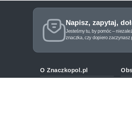
Napisz, zapytaj, do
Jesteśmy tu, by pomóc – niezale
znaczka, czy dopiero zaczynasz pr
O Znaczkopol.pl
Obs
O nas
Pomo
Blog
Meto
Regulamin
Spos
Polityka prywatności
Zwrot
Mapa strony
Jak 