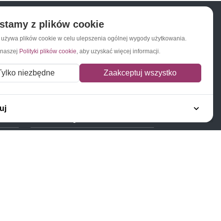
stamy z plików cookie
a używa plików cookie w celu ulepszenia ogólnej wygody użytkowania.
Napisz do nas
Zapisz się do newslettera
 naszej
Polityki plików cookie
, aby uzyskać więcej informacji.
Tylko niezbędne
Zaakceptuj wszystko
uj
Polecamy
Znaczki Konie
Znaczki Politycy
Znaczki Żaglowce
Znaczki Kolarstwo
Znaczki Boże Narodzenie