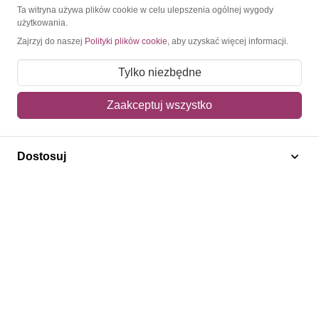
O Znaczkopol.pl
Ta witryna używa plików cookie w celu ulepszenia ogólnej wygody
użytkowania.
Zajrzyj do naszej
Polityki plików cookie
, aby uzyskać więcej informacji.
O nas
Blog
Tylko niezbędne
Regulamin
Zaakceptuj wszystko
Polityka prywatności
Mapa strony
Dostosuj
Kontakt
Obsługa klienta
Pomoc i FAQ
Metody dostawy
Sposoby płatności