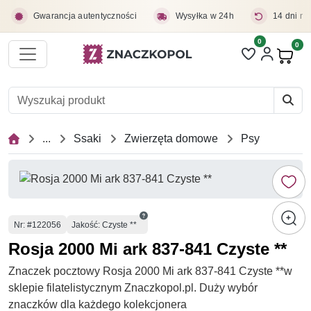
Przejdź do treści głównej
Gwarancja autentyczności
Wysyłka w 24h
14 dni na
0
Liczba pozycji 
0
Pro
...
Ssaki
Zwierzęta domowe
Psy
Numer
Nr
: #122056
Jakość: Czyste **
Rosja 2000 Mi ark 837-841 Czyste **
Znaczek pocztowy Rosja 2000 Mi ark 837-841 Czyste **w
sklepie filatelistycznym Znaczkopol.pl. Duży wybór
znaczków dla każdego kolekcjonera