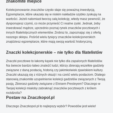
znakomite miejsce
Kolekcjonowanie znaczków często staje się poważną inwestycją.
Egzemplarze, które ukazały się w niskim nakładzie szybko zyskują na
wartości. Jeżeli natomiast tworzą całą kolekcję, wtedy masz pewność, że
dysponujesz czymś, co może przynieść Ci realne zyski. Jednak, żeby
inwestować mądrze, uprzednio poznaj rynek znaczków pocztowych i
innych filatelistycznych elementów. Zrobisz to, zapoznając się z ofertą
naszego sklepu. Pośród wielu tysięcy znaczków kolekcjonerskich
znajdziesz egzemplarze, które mają swoją wartość historyczną.
Znaczki kolekcjonerskie – nie tylko dla filatelistów
Znaczki pocztowe to łakomy kąsek nie tylko dla zapalonych filatelistów.
Na świecie bardzo łatwo znaleźć ludzi, którzy zbierają wszelkie gadżety
związane z daną postacią, historią czy jakimkolwiek zjawiskiem kultury.
Znaczki ukazują się z różnych okazji i na cześć wielu postaciom. Dlatego
stanowią znakomite uzupełnienie kolekcji gadżetów związanych z Twoją
pasją. Zbierasz gadżety związane z Elvisem Presleyem? Dlaczego w
Twojej kolekcji miałoby zabraknąć znaczków pocztowych z królem
rock&rolla?
Postaw na Znaczkopol.pl
Dlaczego Znaczkopol.pl to najlepszy wybór? Powodów jest wiele!