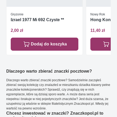
Gryzonie
Nowy Rok
Izrael 1977 Mi 692 Czyste **
Hong Kong 20
2,00 zł
11,40 zł
Dodaj do koszyka
Do
Dlaczego warto zbierać znaczki pocztowe?
Dlaczego warto zbierać znaczki pocztowe? Samodzielnie zacząłeś
zbierać swoją kolekcję czy znalazłeś w mieszkaniu dziadka klasery pełne
znaczków kolekcjonerskich? Sprawdź, czy znajdują się w nich
egzemplarze, które są dzisiaj sporo warte. A może dana seria jest
niepełna i brakuje w niej pojedynczych znaczków? Jest duża szansa, że
uzupełnisz ją właśnie w sklepie filatelistycznym Znaczkopol.pl. Wtedy jej
wartość na pewno wzrośnie.
Chcesz inwestować w znaczki? Znaczkopol.pl to