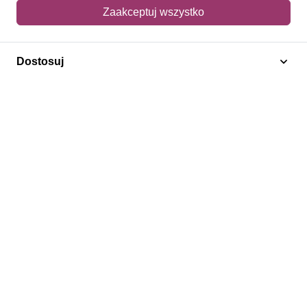
Mój koszyk
Zaakceptuj wszystko
Adres dostawy
Dostosuj
Polecamy
Znaczki Konie
Znaczki Politycy
Znaczki Żaglowce
Znaczki Kolarstwo
Znaczki Boże Narodzenie
Regulamin
Prywatność
Bezpieczeństwo
2026 © SlimAD All Rights Reserved.