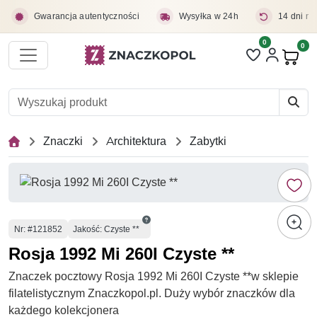
Przejdź do treści głównej
Gwarancja autentyczności
Wysyłka w 24h
14 dni na
0
Liczba pozycji 
0
Pro
Znaczki
Architektura
Zabytki
Numer
Nr
: #121852
Jakość: Czyste **
Rosja 1992 Mi 260I Czyste **
Znaczek pocztowy Rosja 1992 Mi 260I Czyste **w sklepie
filatelistycznym Znaczkopol.pl. Duży wybór znaczków dla
każdego kolekcjonera