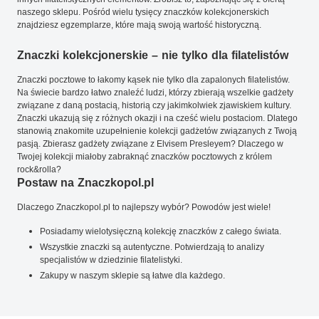
naszego sklepu. Pośród wielu tysięcy znaczków kolekcjonerskich
znajdziesz egzemplarze, które mają swoją wartość historyczną.
Znaczki kolekcjonerskie – nie tylko dla filatelistów
Znaczki pocztowe to łakomy kąsek nie tylko dla zapalonych filatelistów.
Na świecie bardzo łatwo znaleźć ludzi, którzy zbierają wszelkie gadżety
związane z daną postacią, historią czy jakimkolwiek zjawiskiem kultury.
Znaczki ukazują się z różnych okazji i na cześć wielu postaciom. Dlatego
stanowią znakomite uzupełnienie kolekcji gadżetów związanych z Twoją
pasją. Zbierasz gadżety związane z Elvisem Presleyem? Dlaczego w
Twojej kolekcji miałoby zabraknąć znaczków pocztowych z królem
rock&rolla?
Postaw na Znaczkopol.pl
Dlaczego Znaczkopol.pl to najlepszy wybór? Powodów jest wiele!
Posiadamy wielotysięczną kolekcję znaczków z całego świata.
Wszystkie znaczki są autentyczne. Potwierdzają to analizy
specjalistów w dziedzinie filatelistyki.
Zakupy w naszym sklepie są łatwe dla każdego.