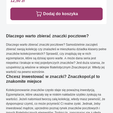
12,50 zł
Dodaj do koszyka
Dlaczego warto zbierać znaczki pocztowe?
Dlaczego warto zbierać znaczki pocztowe? Samodzielnie zacząłeś
zbierać swoją kolekcję czy znalazłeś w mieszkaniu dziadka klasery pełne
znaczków kolekcjonerskich? Sprawdź, czy znajdują się w nich
egzemplarze, które są dzisiaj sporo warte. A może dana seria jest
niepełna i brakuje w niej pojedynczych znaczków? Jest duża szansa, że
uzupełnisz ją właśnie w sklepie filatelistycznym Znaczkopol.pl. Wtedy jej
wartość na pewno wzrośnie.
Chcesz inwestować w znaczki? Znaczkopol.pl to
znakomite miejsce
Kolekcjonowanie znaczków często staje się poważną inwestycją.
Egzemplarze, które ukazały się w niskim nakładzie szybko zyskują na
wartości. Jeżeli natomiast tworzą całą kolekcję, wtedy masz pewność, że
dysponujesz czymś, co może przynieść Ci realne zyski. Jednak, żeby
inwestować mądrze, uprzednio poznaj rynek znaczków pocztowych i
innych filatelistycznych elementów. Zrobisz to, zapoznając się z ofertą