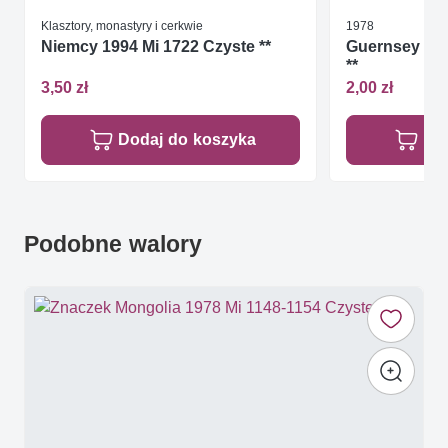
Klasztory, monastyry i cerkwie
1978
Niemcy 1994 Mi 1722 Czyste **
Guernsey 197
**
3,50 zł
2,00 zł
Dodaj do koszyka
Do
Podobne walory