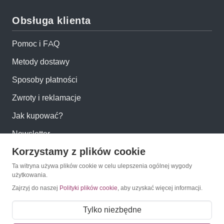
Obsługa klienta
Pomoc i FAQ
Metody dostawy
Sposoby płatności
Zwroty i reklamacje
Jak kupować?
Newsletter
Korzystamy z plików cookie
Konto
Ta witryna używa plików cookie w celu ulepszenia ogólnej wygody
użytkowania.
Zajrzyj do naszej
Polityki plików cookie
, aby uzyskać więcej informacji.
Moje konto
Moje zamówienia
Tylko niezbędne