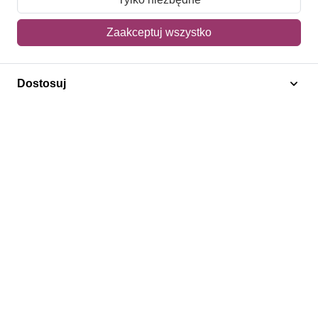
Mój koszyk
Zaakceptuj wszystko
Adres dostawy
Dostosuj
Polecamy
Znaczki Konie
Znaczki Politycy
Znaczki Żaglowce
Znaczki Kolarstwo
Znaczki Boże Narodzenie
Regulamin
Prywatność
Bezpieczeństwo