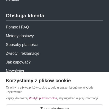
Obsługa klienta
Pomoc i FAQ
Metody dostawy
Sposoby płatności
Zwroty i reklamacje
Jak kupować?
Newsletter
Korzystamy z plików cookie
Konto
Ta witryna używa plików cookie w celu ulepszenia ogólnej wygody
użytkowania.
Zajrzyj do naszej
Polityki plików cookie
, aby uzyskać więcej informacji.
Moje konto
Moje zamówienia
Tylko niezbędne