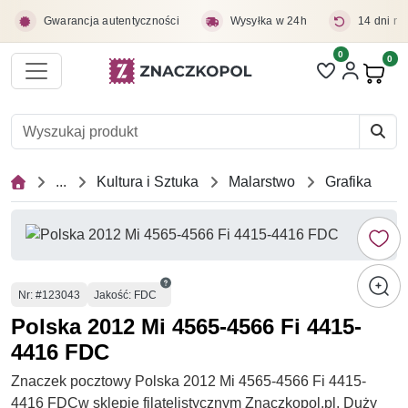
Przejdź do treści głównej
Gwarancja autentyczności
Wysyłka w 24h
14 dni na
0
Liczba pozycji 
0
Pro
...
Kultura i Sztuka
Malarstwo
Grafika
Numer
Nr
: #123043
Jakość: FDC
Polska 2012 Mi 4565-4566 Fi 4415-
4416 FDC
Znaczek pocztowy Polska 2012 Mi 4565-4566 Fi 4415-
4416 FDCw sklepie filatelistycznym Znaczkopol.pl. Duży