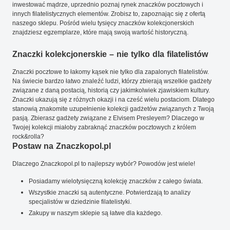
inwestować mądrze, uprzednio poznaj rynek znaczków pocztowych i
innych filatelistycznych elementów. Zrobisz to, zapoznając się z ofertą
naszego sklepu. Pośród wielu tysięcy znaczków kolekcjonerskich
znajdziesz egzemplarze, które mają swoją wartość historyczną.
Znaczki kolekcjonerskie – nie tylko dla filatelistów
Znaczki pocztowe to łakomy kąsek nie tylko dla zapalonych filatelistów.
Na świecie bardzo łatwo znaleźć ludzi, którzy zbierają wszelkie gadżety
związane z daną postacią, historią czy jakimkolwiek zjawiskiem kultury.
Znaczki ukazują się z różnych okazji i na cześć wielu postaciom. Dlatego
stanowią znakomite uzupełnienie kolekcji gadżetów związanych z Twoją
pasją. Zbierasz gadżety związane z Elvisem Presleyem? Dlaczego w
Twojej kolekcji miałoby zabraknąć znaczków pocztowych z królem
rock&rolla?
Postaw na Znaczkopol.pl
Dlaczego Znaczkopol.pl to najlepszy wybór? Powodów jest wiele!
Posiadamy wielotysięczną kolekcję znaczków z całego świata.
Wszystkie znaczki są autentyczne. Potwierdzają to analizy
specjalistów w dziedzinie filatelistyki.
Zakupy w naszym sklepie są łatwe dla każdego.