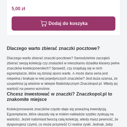
5,00 zł
Dodaj do koszyka
Dlaczego warto zbierać znaczki pocztowe?
Dlaczego warto zbierać znaczki pocztowe? Samodzielnie zacząłeś
zbierać swoją kolekcję czy znalazłeś w mieszkaniu dziadka klasery pełne
znaczków kolekcjonerskich? Sprawdź, czy znajdują się w nich
egzemplarze, które są dzisiaj sporo warte. A może dana seria jest
niepełna i brakuje w niej pojedynczych znaczków? Jest duża szansa, że
uzupełnisz ją właśnie w sklepie filatelistycznym Znaczkopol.pl. Wtedy jej
wartość na pewno wzrośnie.
Chcesz inwestować w znaczki? Znaczkopol.pl to
znakomite miejsce
Kolekcjonowanie znaczków często staje się poważną inwestycją.
Egzemplarze, które ukazały się w niskim nakładzie szybko zyskują na
wartości. Jeżeli natomiast tworzą całą kolekcję, wtedy masz pewność, że
dysponujesz czymś, co może przynieść Ci realne zyski. Jednak, żeby