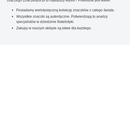
Dlaczego Znaczkopol.pl to najlepszy wybór? Powodów jest wiele!
Posiadamy wielotysięczną kolekcję znaczków z całego świata.
Wszystkie znaczki są autentyczne. Potwierdzają to analizy
specjalistów w dziedzinie filatelistyki.
Zakupy w naszym sklepie są łatwe dla każdego.