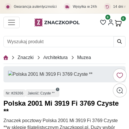
Przejdź do treści głównej
Gwarancja autentyczności
Wysyłka w 24h
14 dni na
0
Liczba pozycji 
0
Pro
Znaczki
Architektura
Muzea
Numer
Nr
: #29266
Jakość: Czyste **
Polska 2001 Mi 3919 Fi 3769 Czyste
**
Znaczek pocztowy Polska 2001 Mi 3919 Fi 3769 Czyste
**w sklepie filatelistycznym Znaczkopol.pl. Duży wybór