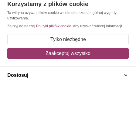
Korzystamy z plików cookie
O Znaczkopol.pl
Ta witryna używa plików cookie w celu ulepszenia ogólnej wygody
użytkowania.
O nas
Zajrzyj do naszej
Polityki plików cookie
, aby uzyskać więcej informacji.
Blog
Tylko niezbędne
Regulamin
Zaakceptuj wszystko
Polityka prywatności
Mapa strony
Dostosuj
Kontakt
Obsługa klienta
Pomoc i FAQ
Metody dostawy