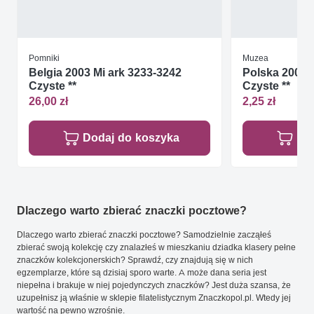
Pomniki
Muzea
Belgia 2003 Mi ark 3233-3242
Polska 2001 M
Czyste **
Czyste **
26,00 zł
2,25 zł
Dodaj do koszyka
Do
Dlaczego warto zbierać znaczki pocztowe?
Dlaczego warto zbierać znaczki pocztowe? Samodzielnie zacząłeś
zbierać swoją kolekcję czy znalazłeś w mieszkaniu dziadka klasery pełne
znaczków kolekcjonerskich? Sprawdź, czy znajdują się w nich
egzemplarze, które są dzisiaj sporo warte. A może dana seria jest
niepełna i brakuje w niej pojedynczych znaczków? Jest duża szansa, że
uzupełnisz ją właśnie w sklepie filatelistycznym Znaczkopol.pl. Wtedy jej
wartość na pewno wzrośnie.