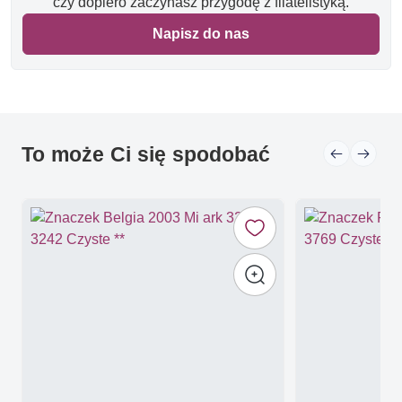
czy dopiero zaczynasz przygodę z filatelistyką.
Napisz do nas
To może Ci się spodobać