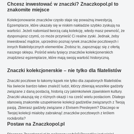
Chcesz inwestować w znaczki? Znaczkopol.pl to
znakomite miejsce
Kolekcjonowanie znaczków często staje się poważną inwestycją.
Egzemplarze, które ukazały się w niskim nakładzie szybko zyskują na
wartości. Jeżeli natomiast tworzą całą kolekcję, wtedy masz pewność, że
dysponujesz czymś, co może przynieść Ci realne zyski. Jednak, żeby
inwestować mądrze, uprzednio poznaj rynek znaczków pocztowych i
innych filatelistycznych elementów. Zrobisz to, zapoznając się z ofertą
naszego sklepu. Pośród wielu tysięcy znaczków kolekcjonerskich
znajdziesz egzemplarze, które mają swoją wartość historyczną.
Znaczki kolekcjonerskie – nie tylko dla filatelistów
Znaczki pocztowe to łakomy kąsek nie tylko dla zapalonych filatelistów.
Na świecie bardzo łatwo znaleźć ludzi, którzy zbierają wszelkie gadżety
związane z daną postacią, historią czy jakimkolwiek zjawiskiem kultury.
Znaczki ukazują się z różnych okazji i na cześć wielu postaciom. Dlatego
stanowią znakomite uzupełnienie kolekcji gadżetów związanych z Twoją
pasją. Zbierasz gadżety związane z Elvisem Presleyem? Dlaczego w
Twojej kolekcji miałoby zabraknąć znaczków pocztowych z królem
rock&rolla?
Postaw na Znaczkopol.pl