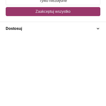
Tylko niezbędne
Mój koszyk
Zaakceptuj wszystko
Adres dostawy
Dostosuj
Polecamy
Znaczki Konie
Znaczki Politycy
Znaczki Żaglowce
Znaczki Kwiaty
Znaczki Boże Narodzenie
Regulamin
Prywatność
Bezpieczeństwo