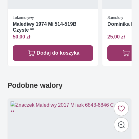
Lokomotywy
Samoloty
Malediwy 1974 Mi 514-519B
Domin
Czyste **
50,00 zł
25,00 zł
Dodaj do koszyka
Do
Podobne walory