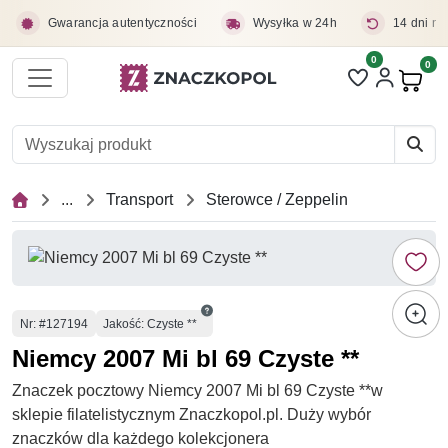
Przejdź do treści głównej
Gwarancja autentyczności
Wysyłka w 24h
14 dni na
0
Liczba pozycji 
0
Pro
...
Transport
Sterowce / Zeppelin
Numer
Nr
: #127194
Jakość: Czyste **
Niemcy 2007 Mi bl 69 Czyste **
Znaczek pocztowy Niemcy 2007 Mi bl 69 Czyste **w
sklepie filatelistycznym Znaczkopol.pl. Duży wybór
znaczków dla każdego kolekcjonera