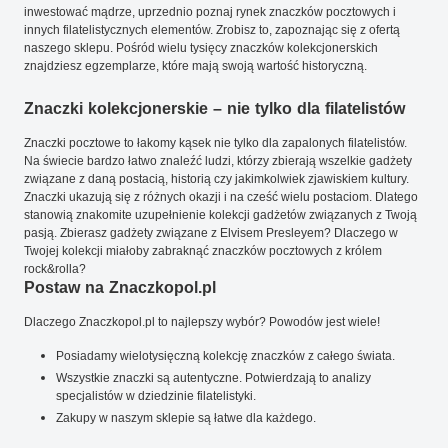
inwestować mądrze, uprzednio poznaj rynek znaczków pocztowych i
innych filatelistycznych elementów. Zrobisz to, zapoznając się z ofertą
naszego sklepu. Pośród wielu tysięcy znaczków kolekcjonerskich
znajdziesz egzemplarze, które mają swoją wartość historyczną.
Znaczki kolekcjonerskie – nie tylko dla filatelistów
Znaczki pocztowe to łakomy kąsek nie tylko dla zapalonych filatelistów.
Na świecie bardzo łatwo znaleźć ludzi, którzy zbierają wszelkie gadżety
związane z daną postacią, historią czy jakimkolwiek zjawiskiem kultury.
Znaczki ukazują się z różnych okazji i na cześć wielu postaciom. Dlatego
stanowią znakomite uzupełnienie kolekcji gadżetów związanych z Twoją
pasją. Zbierasz gadżety związane z Elvisem Presleyem? Dlaczego w
Twojej kolekcji miałoby zabraknąć znaczków pocztowych z królem
rock&rolla?
Postaw na Znaczkopol.pl
Dlaczego Znaczkopol.pl to najlepszy wybór? Powodów jest wiele!
Posiadamy wielotysięczną kolekcję znaczków z całego świata.
Wszystkie znaczki są autentyczne. Potwierdzają to analizy
specjalistów w dziedzinie filatelistyki.
Zakupy w naszym sklepie są łatwe dla każdego.