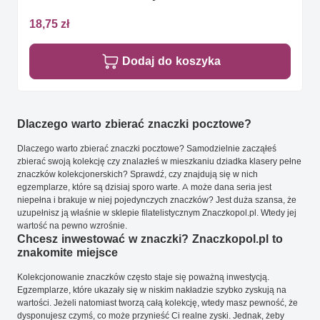
18,75 zł
Dodaj do koszyka
Dlaczego warto zbierać znaczki pocztowe?
Dlaczego warto zbierać znaczki pocztowe? Samodzielnie zacząłeś
zbierać swoją kolekcję czy znalazłeś w mieszkaniu dziadka klasery pełne
znaczków kolekcjonerskich? Sprawdź, czy znajdują się w nich
egzemplarze, które są dzisiaj sporo warte. A może dana seria jest
niepełna i brakuje w niej pojedynczych znaczków? Jest duża szansa, że
uzupełnisz ją właśnie w sklepie filatelistycznym Znaczkopol.pl. Wtedy jej
wartość na pewno wzrośnie.
Chcesz inwestować w znaczki? Znaczkopol.pl to
znakomite miejsce
Kolekcjonowanie znaczków często staje się poważną inwestycją.
Egzemplarze, które ukazały się w niskim nakładzie szybko zyskują na
wartości. Jeżeli natomiast tworzą całą kolekcję, wtedy masz pewność, że
dysponujesz czymś, co może przynieść Ci realne zyski. Jednak, żeby