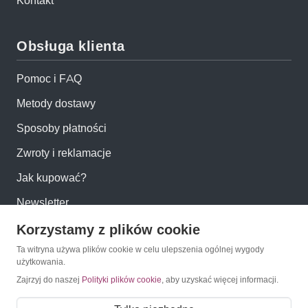
Kontakt
Obsługa klienta
Pomoc i FAQ
Metody dostawy
Sposoby płatności
Zwroty i reklamacje
Jak kupować?
Newsletter
Korzystamy z plików cookie
Konto
Ta witryna używa plików cookie w celu ulepszenia ogólnej wygody
użytkowania.
Moje konto
Zajrzyj do naszej
Polityki plików cookie
, aby uzyskać więcej informacji.
Moje zamówienia