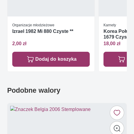
Organizacje młodzieżowe
Karnety
Izrael 1982 Mi 880 Czyste **
Korea Połudn
1679 Czyste *
2,00 zł
18,00 zł
Dodaj do koszyka
Do
Podobne walory