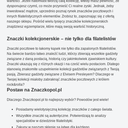
wartości. Jeżeli natomiast tworzą całą kolekcję, wtedy masz pewność, że
dysponujesz czymś, co może przynieść Ci realne zyski. Jednak, żeby
inwestować mądrze, uprzednio poznaj rynek znaczków pocztowych i
innych filatelistycznych elementów. Zrobisz to, zapoznając się z ofertą
naszego sklepu. Pośród wielu tysięcy znaczków kolekcjonerskich
znajdziesz egzemplarze, które mają swoją wartość historyczną.
Znaczki kolekcjonerskie – nie tylko dla filatelistów
Znaczki pocztowe to łakomy kąsek nie tylko dla zapalonych filatelistów.
Na świecie bardzo łatwo znaleźć ludzi, którzy zbierają wszelkie gadżety
związane z daną postacią, historią czy jakimkolwiek zjawiskiem kultury.
Znaczki ukazują się z różnych okazji i na cześć wielu postaciom. Dlatego
stanowią znakomite uzupełnienie kolekcji gadżetów związanych z Twoją
pasją. Zbierasz gadżety związane z Elvisem Presleyem? Dlaczego w
Twojej kolekcji miałoby zabraknąć znaczków pocztowych z królem
rock&rolla?
Postaw na Znaczkopol.pl
Dlaczego Znaczkopol.pl to najlepszy wybór? Powodów jest wiele!
Posiadamy wielotysięczną kolekcję znaczków z całego świata.
Wszystkie znaczki są autentyczne. Potwierdzają to analizy
specjalistów w dziedzinie filatelistyki.
Zakupy w naszym sklepie są łatwe dla każdego.