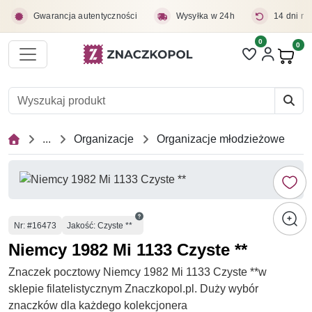
Przejdź do treści głównej
Gwarancja autentyczności
Wysyłka w 24h
14 dni na
0
Liczba pozycji 
0
Pro
...
Organizacje
Organizacje młodzieżowe
Numer
Nr
: #16473
Jakość: Czyste **
Niemcy 1982 Mi 1133 Czyste **
Znaczek pocztowy Niemcy 1982 Mi 1133 Czyste **w
sklepie filatelistycznym Znaczkopol.pl. Duży wybór
znaczków dla każdego kolekcjonera