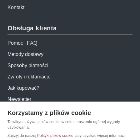
Kontakt
Obsługa klienta
Pomoc i FAQ
Metody dostawy
Sposoby płatności
Zwroty i reklamacje
Jak kupować?
Newsletter
Korzystamy z plików cookie
Konto
Ta witryna używa plików cookie w celu ulepszenia ogólnej wygody
użytkowania.
Moje konto
Zajrzyj do naszej
Polityki plików cookie
, aby uzyskać więcej informacji.