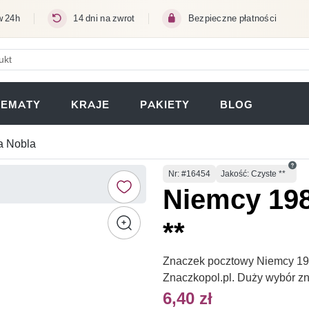
w 24h
14 dni na zwrot
Bezpieczne płatności
ERA SIĘ W NOWEJ KARCIE)
TEMATY
KRAJE
PAKIETY
BLOG
a Nobla
Numer
Nr
: #16454
Jakość: Czyste **
Niemcy 198
**
Znaczek pocztowy Niemcy 1982
Znaczkopol.pl. Duży wybór z
6,40 zł