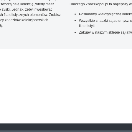
t tworzą całą kolekcję, wtedy masz
Dlaczego Znaczkopol.pl to najlepszy 
 zyski. Jednak, żeby inwestować
Posiadamy wielotysięczną kolekc
 filatelistycznych elementów. Zrobisz
ięcy znaczków kolekcjonerskich
Wszystkie znaczki są autentyczne
ą.
filatelistyki.
Zakupy w naszym sklepie są łatw