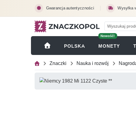
Przejdź do treści głównej
Gwarancja autentyczności
Wysyłka 
Nowość!
(OTWI
POLSKA
MONETY
Znaczki
Nauka i rozwój
Nagrod