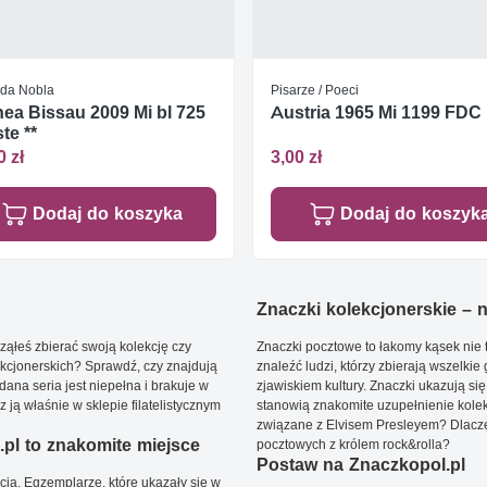
da Nobla
Pisarze / Poeci
ea Bissau 2009 Mi bl 725
Austria 1965 Mi 1199 FDC
te **
0 zł
3,00 zł
Dodaj do koszyka
Dodaj do koszyk
Znaczki kolekcjonerskie – ni
ąłeś zbierać swoją kolekcję czy
Znaczki pocztowe to łakomy kąsek nie t
kcjonerskich? Sprawdź, czy znajdują
znaleźć ludzi, którzy zbierają wszelkie
dana seria jest niepełna i brakuje w
zjawiskiem kultury. Znaczki ukazują się
ją właśnie w sklepie filatelistycznym
stanowią znakomite uzupełnienie kolek
związane z Elvisem Presleyem? Dlacze
pl to znakomite miejsce
pocztowych z królem rock&rolla?
Postaw na Znaczkopol.pl
ją. Egzemplarze, które ukazały się w