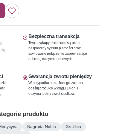
Bezpieczna transakcja
Twoje zakupy chronione są przez
i
bezpieczny system płatności oraz
 się
szyfrowane połączenie zapewniające
ochronę danych osobowych.
ci
Gwarancja zwrotu pieniędzy
czki
W przypadku nietrafionego zakupu
est
odeślij produkty w ciągu 14 dni i
.
otrzymaj pełny zwrot środków.
tegorie produktu
Medycyna
Nagroda Nobla
Gruźlica