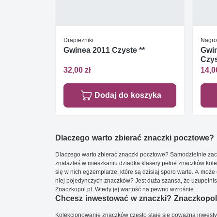
Drapieżniki
Nagro
Gwinea 2011 Czyste **
Gwin
Czys
32,00 zł
14,0
Dodaj do koszyka
Dlaczego warto zbierać znaczki pocztowe?
Dlaczego warto zbierać znaczki pocztowe? Samodzielnie zacz
znalazłeś w mieszkaniu dziadka klasery pełne znaczków kole
się w nich egzemplarze, które są dzisiaj sporo warte. A może 
niej pojedynczych znaczków? Jest duża szansa, że uzupełnisz 
Znaczkopol.pl. Wtedy jej wartość na pewno wzrośnie.
Chcesz inwestować w znaczki? Znaczkopol.
Kolekcjonowanie znaczków często staje się poważną inwestyc