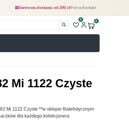
Darmowa dostawa od 200 zł
Pomoc
Kontakt
0
Liczba pozycji na liście ulubionyc
0
Produkty w koszyku:
2 Mi 1122 Czyste
 Mi 1122 Czyste **w sklepie filatelistycznym
naczków dla każdego kolekcjonera