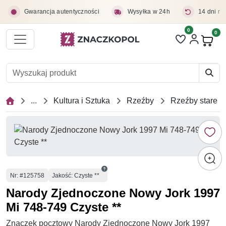
Przejdź do treści głównej
Gwarancja autentyczności
Wysyłka w 24h
14 dni na
0
Liczba pozycji 
0
Pro
...
Kultura i Sztuka
Rzeźby
Rzeźby stare
Numer
Nr
: #125758
Jakość: Czyste **
Narody Zjednoczone Nowy Jork 1997
Mi 748-749 Czyste **
Znaczek pocztowy Narody Zjednoczone Nowy Jork 1997