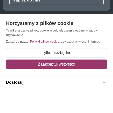
Napisz do nas
Korzystamy z plików cookie
O Znaczkopol.pl
Ta witryna używa plików cookie w celu ulepszenia ogólnej wygody
użytkowania.
O nas
Zajrzyj do naszej
Polityki plików cookie
, aby uzyskać więcej informacji.
Blog
Tylko niezbędne
Regulamin
Zaakceptuj wszystko
Polityka prywatności
Mapa strony
Dostosuj
Kontakt
Obsługa klienta
Pomoc i FAQ