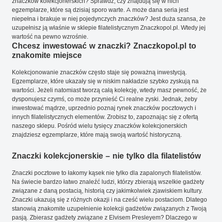
znaczków kolekcjonerskich? Sprawdź, czy znajdują się w nich
egzemplarze, które są dzisiaj sporo warte. A może dana seria jest
niepełna i brakuje w niej pojedynczych znaczków? Jest duża szansa, że
uzupełnisz ją właśnie w sklepie filatelistycznym Znaczkopol.pl. Wtedy jej
wartość na pewno wzrośnie.
Chcesz inwestować w znaczki? Znaczkopol.pl to
znakomite miejsce
Kolekcjonowanie znaczków często staje się poważną inwestycją.
Egzemplarze, które ukazały się w niskim nakładzie szybko zyskują na
wartości. Jeżeli natomiast tworzą całą kolekcję, wtedy masz pewność, że
dysponujesz czymś, co może przynieść Ci realne zyski. Jednak, żeby
inwestować mądrze, uprzednio poznaj rynek znaczków pocztowych i
innych filatelistycznych elementów. Zrobisz to, zapoznając się z ofertą
naszego sklepu. Pośród wielu tysięcy znaczków kolekcjonerskich
znajdziesz egzemplarze, które mają swoją wartość historyczną.
Znaczki kolekcjonerskie – nie tylko dla filatelistów
Znaczki pocztowe to łakomy kąsek nie tylko dla zapalonych filatelistów.
Na świecie bardzo łatwo znaleźć ludzi, którzy zbierają wszelkie gadżety
związane z daną postacią, historią czy jakimkolwiek zjawiskiem kultury.
Znaczki ukazują się z różnych okazji i na cześć wielu postaciom. Dlatego
stanowią znakomite uzupełnienie kolekcji gadżetów związanych z Twoją
pasją. Zbierasz gadżety związane z Elvisem Presleyem? Dlaczego w