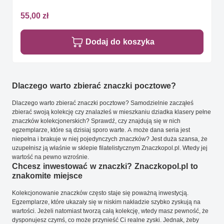
55,00 zł
Dodaj do koszyka
Dlaczego warto zbierać znaczki pocztowe?
Dlaczego warto zbierać znaczki pocztowe? Samodzielnie zacząłeś
zbierać swoją kolekcję czy znalazłeś w mieszkaniu dziadka klasery pełne
znaczków kolekcjonerskich? Sprawdź, czy znajdują się w nich
egzemplarze, które są dzisiaj sporo warte. A może dana seria jest
niepełna i brakuje w niej pojedynczych znaczków? Jest duża szansa, że
uzupełnisz ją właśnie w sklepie filatelistycznym Znaczkopol.pl. Wtedy jej
wartość na pewno wzrośnie.
Chcesz inwestować w znaczki? Znaczkopol.pl to
znakomite miejsce
Kolekcjonowanie znaczków często staje się poważną inwestycją.
Egzemplarze, które ukazały się w niskim nakładzie szybko zyskują na
wartości. Jeżeli natomiast tworzą całą kolekcję, wtedy masz pewność, że
dysponujesz czymś, co może przynieść Ci realne zyski. Jednak, żeby