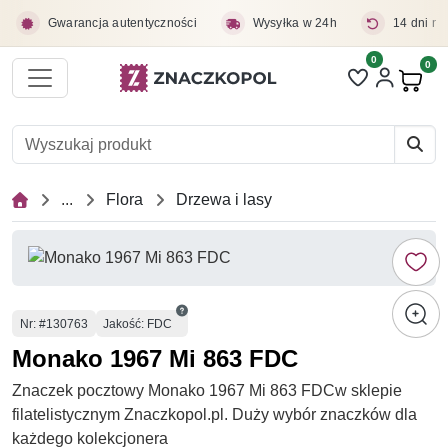
Przejdź do treści głównej
Gwarancja autentyczności
Wysyłka w 24h
14 dni na
0
Liczba pozycji 
0
Pro
...
Flora
Drzewa i lasy
Numer
Nr
: #130763
Jakość: FDC
Monako 1967 Mi 863 FDC
Znaczek pocztowy Monako 1967 Mi 863 FDCw sklepie
filatelistycznym Znaczkopol.pl. Duży wybór znaczków dla
każdego kolekcjonera