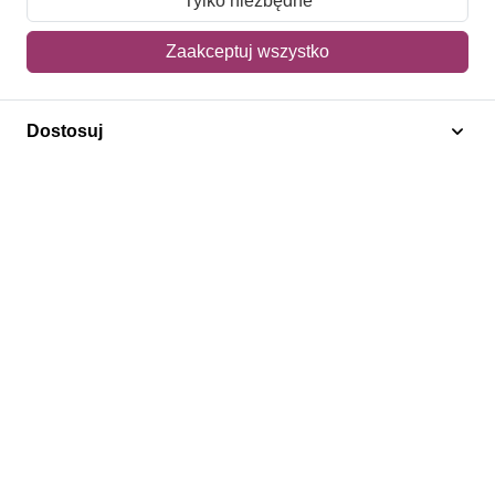
Tylko niezbędne
Mój koszyk
Zaakceptuj wszystko
Adres dostawy
Dostosuj
Polecamy
Znaczki Konie
Znaczki Politycy
Znaczki Żaglowce
Znaczki Kwiaty
Znaczki Boże Narodzenie
Regulamin
Prywatność
Bezpieczeństwo