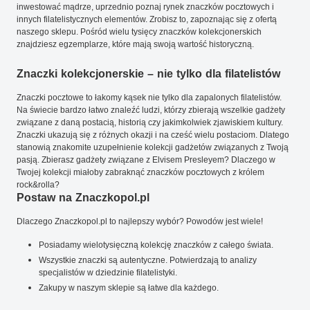
inwestować mądrze, uprzednio poznaj rynek znaczków pocztowych i
innych filatelistycznych elementów. Zrobisz to, zapoznając się z ofertą
naszego sklepu. Pośród wielu tysięcy znaczków kolekcjonerskich
znajdziesz egzemplarze, które mają swoją wartość historyczną.
Znaczki kolekcjonerskie – nie tylko dla filatelistów
Znaczki pocztowe to łakomy kąsek nie tylko dla zapalonych filatelistów.
Na świecie bardzo łatwo znaleźć ludzi, którzy zbierają wszelkie gadżety
związane z daną postacią, historią czy jakimkolwiek zjawiskiem kultury.
Znaczki ukazują się z różnych okazji i na cześć wielu postaciom. Dlatego
stanowią znakomite uzupełnienie kolekcji gadżetów związanych z Twoją
pasją. Zbierasz gadżety związane z Elvisem Presleyem? Dlaczego w
Twojej kolekcji miałoby zabraknąć znaczków pocztowych z królem
rock&rolla?
Postaw na Znaczkopol.pl
Dlaczego Znaczkopol.pl to najlepszy wybór? Powodów jest wiele!
Posiadamy wielotysięczną kolekcję znaczków z całego świata.
Wszystkie znaczki są autentyczne. Potwierdzają to analizy
specjalistów w dziedzinie filatelistyki.
Zakupy w naszym sklepie są łatwe dla każdego.