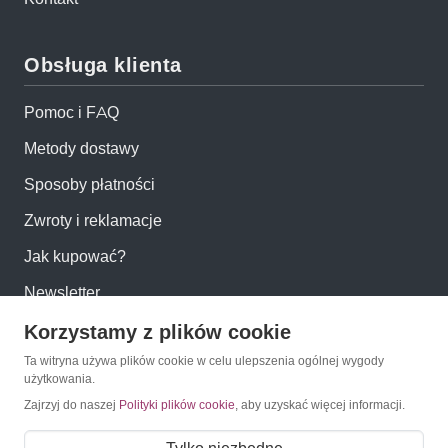
Obsługa klienta
Pomoc i FAQ
Metody dostawy
Sposoby płatności
Zwroty i reklamacje
Jak kupować?
Newsletter
Korzystamy z plików cookie
Konto
Ta witryna używa plików cookie w celu ulepszenia ogólnej wygody
użytkowania.
Moje konto
Zajrzyj do naszej
Polityki plików cookie
, aby uzyskać więcej informacji.
Moje zamówienia