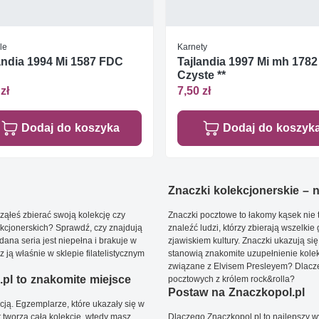
le
Karnety
andia 1994 Mi 1587 FDC
Tajlandia 1997 Mi mh 1782
Czyste **
zł
7,50 zł
Dodaj do koszyka
Dodaj do koszyk
Znaczki kolekcjonerskie – ni
ąłeś zbierać swoją kolekcję czy
Znaczki pocztowe to łakomy kąsek nie t
kcjonerskich? Sprawdź, czy znajdują
znaleźć ludzi, którzy zbierają wszelkie
dana seria jest niepełna i brakuje w
zjawiskiem kultury. Znaczki ukazują się
ją właśnie w sklepie filatelistycznym
stanowią znakomite uzupełnienie kolek
związane z Elvisem Presleyem? Dlacze
pl to znakomite miejsce
pocztowych z królem rock&rolla?
Postaw na Znaczkopol.pl
ją. Egzemplarze, które ukazały się w
t tworzą całą kolekcję, wtedy masz
Dlaczego Znaczkopol.pl to najlepszy 