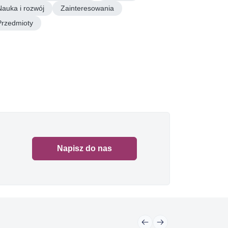
Nauka i rozwój
Zainteresowania
Przedmioty
Napisz do nas