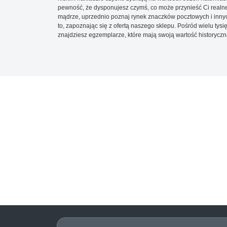
pewność, że dysponujesz czymś, co może przynieść Ci realne
mądrze, uprzednio poznaj rynek znaczków pocztowych i innych
to, zapoznając się z ofertą naszego sklepu. Pośród wielu tys
znajdziesz egzemplarze, które mają swoją wartość historyczn