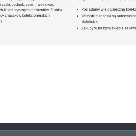
 zyski. Jednak, żeby inwestować
Posiadamy wielotysięczną kolekc
 filatelistycznych elementów. Zrobisz
ięcy znaczków kolekcjonerskich
Wszystkie znaczki są autentyczne
ą.
filatelistyki.
Zakupy w naszym sklepie są łatw