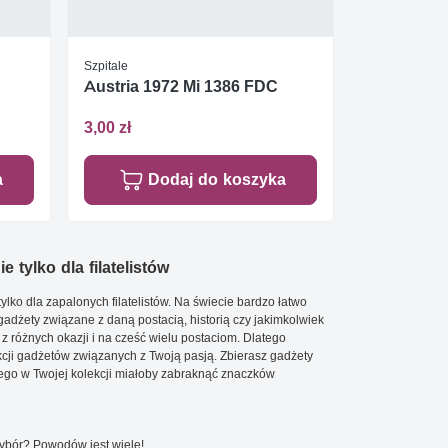
Szpitale
Austria 1972 Mi 1386 FDC
3,00 zł
a
Dodaj do koszyka
e tylko dla filatelistów
ylko dla zapalonych filatelistów. Na świecie bardzo łatwo
 gadżety związane z daną postacią, historią czy jakimkolwiek
 z różnych okazji i na cześć wielu postaciom. Dlatego
cji gadżetów związanych z Twoją pasją. Zbierasz gadżety
go w Twojej kolekcji miałoby zabraknąć znaczków
wybór? Powodów jest wiele!