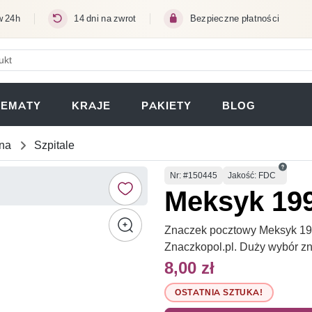
w 24h
14 dni na zwrot
Bezpieczne płatności
ERA SIĘ W NOWEJ KARCIE)
TEMATY
KRAJE
PAKIETY
BLOG
na
Szpitale
Numer
Nr
: #150445
Jakość: FDC
Meksyk 19
Znaczek pocztowy Meksyk 199
Znaczkopol.pl. Duży wybór z
8,00 zł
OSTATNIA SZTUKA!