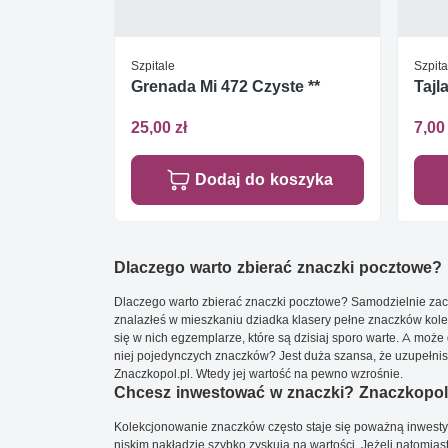
Szpitale
Szpita
Grenada Mi 472 Czyste **
Tajl
25,00 zł
7,00 
Dodaj do koszyka
Dlaczego warto zbierać znaczki pocztowe?
Dlaczego warto zbierać znaczki pocztowe? Samodzielnie zacz
znalazłeś w mieszkaniu dziadka klasery pełne znaczków kole
się w nich egzemplarze, które są dzisiaj sporo warte. A może 
niej pojedynczych znaczków? Jest duża szansa, że uzupełnisz 
Znaczkopol.pl. Wtedy jej wartość na pewno wzrośnie.
Chcesz inwestować w znaczki? Znaczkopol.
Kolekcjonowanie znaczków często staje się poważną inwestyc
niskim nakładzie szybko zyskują na wartości. Jeżeli natomias