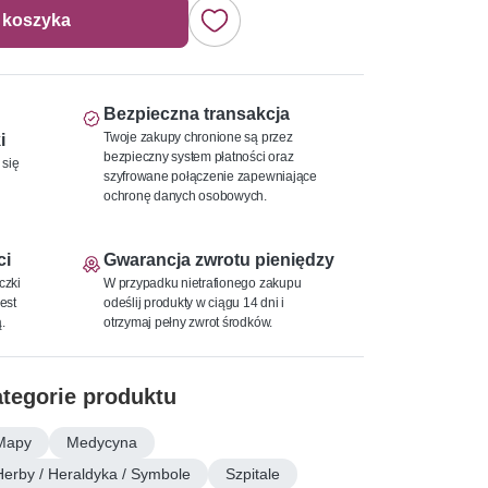
 koszyka
Bezpieczna transakcja
Twoje zakupy chronione są przez
i
bezpieczny system płatności oraz
 się
szyfrowane połączenie zapewniające
ochronę danych osobowych.
ci
Gwarancja zwrotu pieniędzy
czki
W przypadku nietrafionego zakupu
est
odeślij produkty w ciągu 14 dni i
.
otrzymaj pełny zwrot środków.
tegorie produktu
Mapy
Medycyna
Herby / Heraldyka / Symbole
Szpitale