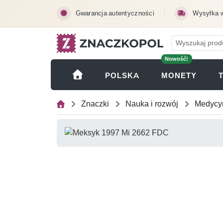
Przejdź do treści głównej
Gwarancja autentyczności
Wysyłka 
Nowość!
(OTWI
POLSKA
MONETY
Znaczki
Nauka i rozwój
Medycy