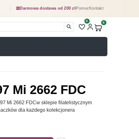
Darmowa dostawa od 200 zł
Pomoc
Kontakt
0
Liczba pozycji na liście ulubionyc
0
Produkty w koszyku:
97 Mi 2662 FDC
7 Mi 2662 FDCw sklepie filatelistycznym
naczków dla każdego kolekcjonera