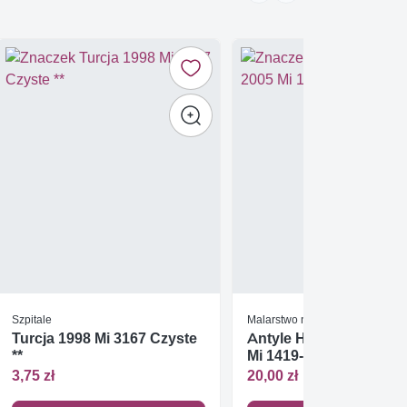
Szpitale
Malarstwo na szkle / witraże
Turcja 1998 Mi 3167 Czyste
Antyle Holenderskie 2
**
Mi 1419-1421 Czyste **
3,75 zł
20,00 zł