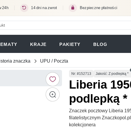
w 24h
14 dni na zwrot
Bezpieczne płatności
ERA SIĘ W NOWEJ KARCIE)
TEMATY
KRAJE
PAKIETY
BLOG
istoria znaczka
UPU / Poczta
Numer
Nr
: #152713
Jakość: Z podlepką *
Liberia 195
podlepką *
Znaczek pocztowy Liberia 195
filatelistycznym Znaczkopol.
kolekcjonera