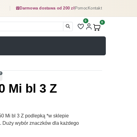
Darmowa dostawa od 200 zł
Pomoc
Kontakt
0
Liczba pozycji na liście ulubionyc
0
Produkty w koszyku:
0 Mi bl 3 Z
0 Mi bl 3 Z podlepką *w sklepie
pl. Duży wybór znaczków dla każdego