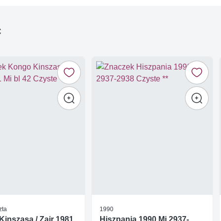
ć
zta
1990
inszasa / Zair 1981
Hiszpania 1990 Mi 2937-