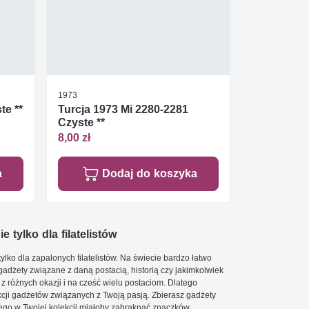
1973
te **
Turcja 1973 Mi 2280-2281
Czyste **
8,00 zł
a
Dodaj do koszyka
e tylko dla filatelistów
ylko dla zapalonych filatelistów. Na świecie bardzo łatwo
 gadżety związane z daną postacią, historią czy jakimkolwiek
 z różnych okazji i na cześć wielu postaciom. Dlatego
cji gadżetów związanych z Twoją pasją. Zbierasz gadżety
go w Twojej kolekcji miałoby zabraknąć znaczków