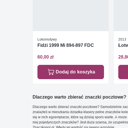
Lokomotywy
2013
Fidżi 1999 Mi 894-897 FDC
Łot
60,00 zł
28,8
Dodaj do koszyka
Dlaczego warto zbierać znaczki pocztowe?
Dlaczego warto zbierać znaczki pocztowe? Samodzielnie zacz
znalazłeś w mieszkaniu dziadka klasery pełne znaczków kole
się w nich egzemplarze, które są dzisiaj sporo warte. A może 
niej pojedynczych znaczków? Jest duża szansa, że uzupełnisz 
Znaczkopol.pl. Wtedy jej wartość na pewno wzrośnie.