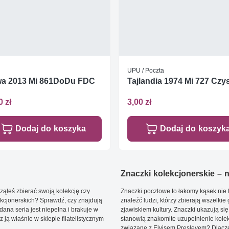
UPU / Poczta
wa 2013 Mi 861DoDu FDC
Tajlandia 1974 Mi 727 Czys
0 zł
3,00 zł
Dodaj do koszyka
Dodaj do koszyk
Znaczki kolekcjonerskie – ni
ąłeś zbierać swoją kolekcję czy
Znaczki pocztowe to łakomy kąsek nie t
kcjonerskich? Sprawdź, czy znajdują
znaleźć ludzi, którzy zbierają wszelkie
dana seria jest niepełna i brakuje w
zjawiskiem kultury. Znaczki ukazują się
ją właśnie w sklepie filatelistycznym
stanowią znakomite uzupełnienie kolek
związane z Elvisem Presleyem? Dlacze