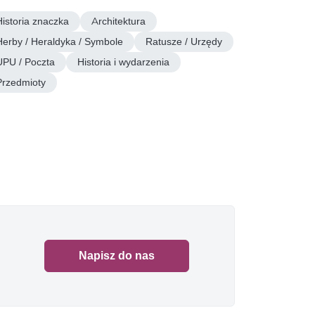
Historia znaczka
Architektura
Herby / Heraldyka / Symbole
Ratusze / Urzędy
UPU / Poczta
Historia i wydarzenia
Przedmioty
Napisz do nas