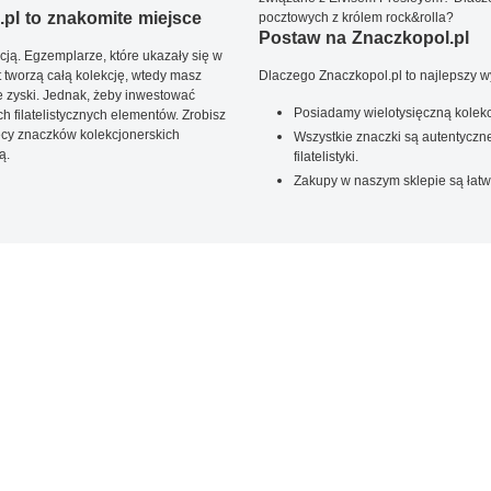
pl to znakomite miejsce
pocztowych z królem rock&rolla?
Postaw na Znaczkopol.pl
ją. Egzemplarze, które ukazały się w
t tworzą całą kolekcję, wtedy masz
Dlaczego Znaczkopol.pl to najlepszy 
 zyski. Jednak, żeby inwestować
Posiadamy wielotysięczną kolekc
 filatelistycznych elementów. Zrobisz
ięcy znaczków kolekcjonerskich
Wszystkie znaczki są autentyczne
ą.
filatelistyki.
Zakupy w naszym sklepie są łatw