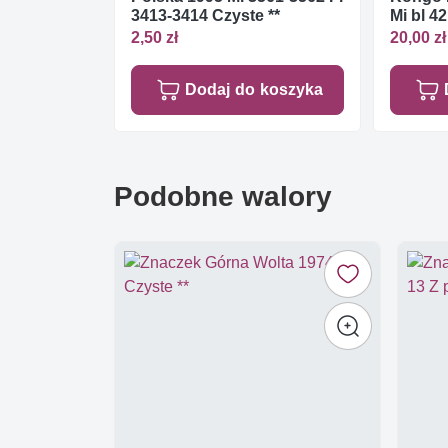
3413-3414 Czyste **
Mi bl 42
2,50 zł
20,00 zł
Dodaj do koszyka
Podobne walory