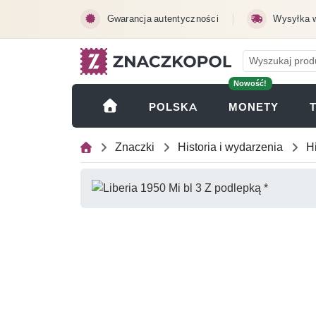
Przejdź do treści głównej
Gwarancja autentyczności
Wysyłka 
Nowość!
(OTWI
POLSKA
MONETY
Znaczki
Historia i wydarzenia
H