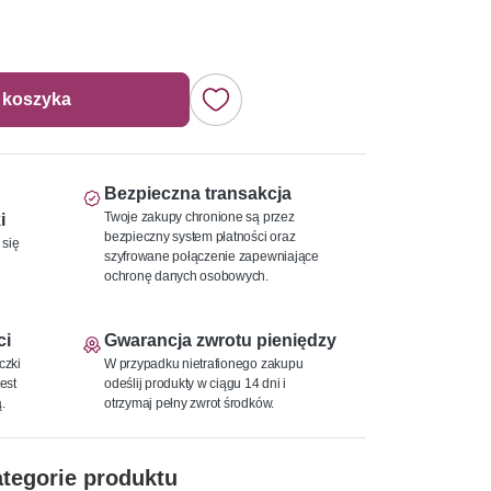
 koszyka
Bezpieczna transakcja
Twoje zakupy chronione są przez
i
bezpieczny system płatności oraz
 się
szyfrowane połączenie zapewniające
ochronę danych osobowych.
ci
Gwarancja zwrotu pieniędzy
czki
W przypadku nietrafionego zakupu
est
odeślij produkty w ciągu 14 dni i
.
otrzymaj pełny zwrot środków.
tegorie produktu