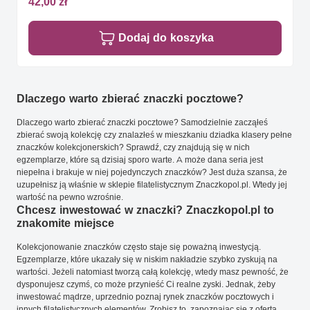
42,00 zł
Dodaj do koszyka
Dlaczego warto zbierać znaczki pocztowe?
Dlaczego warto zbierać znaczki pocztowe? Samodzielnie zacząłeś
zbierać swoją kolekcję czy znalazłeś w mieszkaniu dziadka klasery pełne
znaczków kolekcjonerskich? Sprawdź, czy znajdują się w nich
egzemplarze, które są dzisiaj sporo warte. A może dana seria jest
niepełna i brakuje w niej pojedynczych znaczków? Jest duża szansa, że
uzupełnisz ją właśnie w sklepie filatelistycznym Znaczkopol.pl. Wtedy jej
wartość na pewno wzrośnie.
Chcesz inwestować w znaczki? Znaczkopol.pl to
znakomite miejsce
Kolekcjonowanie znaczków często staje się poważną inwestycją.
Egzemplarze, które ukazały się w niskim nakładzie szybko zyskują na
wartości. Jeżeli natomiast tworzą całą kolekcję, wtedy masz pewność, że
dysponujesz czymś, co może przynieść Ci realne zyski. Jednak, żeby
inwestować mądrze, uprzednio poznaj rynek znaczków pocztowych i
innych filatelistycznych elementów. Zrobisz to, zapoznając się z ofertą