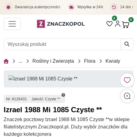
Przejdź do treści głównej
Gwarancja autentyczności
Wysyłka w 24h
14 dni na
0
Liczba pozycji 
0
Pro
...
Rośliny i Zwierzęta
Flora
Kwiaty
Numer
Nr
: #126431
Jakość: Czyste **
Izrael 1988 Mi 1085 Czyste **
Znaczek pocztowy Izrael 1988 Mi 1085 Czyste **w sklepie
filatelistycznym Znaczkopol.pl. Duży wybór znaczków dla
każdego kolekcjonera