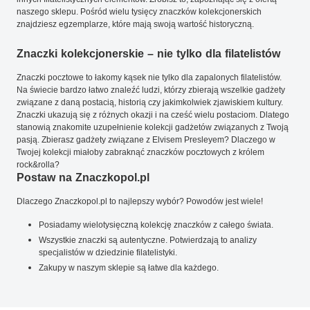
naszego sklepu. Pośród wielu tysięcy znaczków kolekcjonerskich
znajdziesz egzemplarze, które mają swoją wartość historyczną.
Znaczki kolekcjonerskie – nie tylko dla filatelistów
Znaczki pocztowe to łakomy kąsek nie tylko dla zapalonych filatelistów.
Na świecie bardzo łatwo znaleźć ludzi, którzy zbierają wszelkie gadżety
związane z daną postacią, historią czy jakimkolwiek zjawiskiem kultury.
Znaczki ukazują się z różnych okazji i na cześć wielu postaciom. Dlatego
stanowią znakomite uzupełnienie kolekcji gadżetów związanych z Twoją
pasją. Zbierasz gadżety związane z Elvisem Presleyem? Dlaczego w
Twojej kolekcji miałoby zabraknąć znaczków pocztowych z królem
rock&rolla?
Postaw na Znaczkopol.pl
Dlaczego Znaczkopol.pl to najlepszy wybór? Powodów jest wiele!
Posiadamy wielotysięczną kolekcję znaczków z całego świata.
Wszystkie znaczki są autentyczne. Potwierdzają to analizy
specjalistów w dziedzinie filatelistyki.
Zakupy w naszym sklepie są łatwe dla każdego.