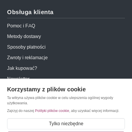
Obsługa klienta
Pomoc i FAQ
Metody dostawy
Sposoby płatności
Zwroty i reklamacje
Jak kupować?
Newsletter
Korzystamy z plików cookie
Konto
Ta witryna używa plików cookie w celu ulepszenia ogólnej wygody
użytkowania.
Zajrzyj do naszej
Polityki plików cookie
, aby uzyskać więcej informacji.
Moje konto
Moje zamówienia
Tylko niezbędne