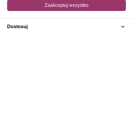
Mój koszyk
Zaakceptuj wszystko
Adres dostawy
Dostosuj
Polecamy
Znaczki Konie
Znaczki Politycy
Znaczki Żaglowce
Znaczki Kolarstwo
Znaczki Boże Narodzenie
Regulamin
Prywatność
Bezpieczeństwo
2026 © SlimAD All Rights Reserved.