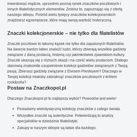
inwestować mądrze, uprzednio poznaj rynek znaczków pocztowych i
innych filatelistycznych elementów. Zrobisz to, zapoznając się z ofertą
naszego sklepu. Pośród wielu tysięcy znaczków kolekcjonerskich
znajdziesz egzemplarze, które mają swoją wartość historyczną.
Znaczki kolekcjonerskie – nie tylko dla filatelistów
Znaczki pocztowe to łakomy kąsek nie tylko dla zapalonych filatelistów.
Na świecie bardzo łatwo znaleźć ludzi, którzy zbierają wszelkie gadżety
związane z daną postacią, historią czy jakimkolwiek zjawiskiem kultury.
Znaczki ukazują się z różnych okazji i na cześć wielu postaciom. Dlatego
stanowią znakomite uzupełnienie kolekcji gadżetów związanych z Twoją
pasją. Zbierasz gadżety związane z Elvisem Presleyem? Dlaczego w
Twojej kolekcji miałoby zabraknąć znaczków pocztowych z królem
rock&rolla?
Postaw na Znaczkopol.pl
Dlaczego Znaczkopol.pl to najlepszy wybór? Powodów jest wiele!
Posiadamy wielotysięczną kolekcję znaczków z całego świata.
Wszystkie znaczki są autentyczne. Potwierdzają to analizy
specjalistów w dziedzinie filatelistyki.
Zakupy w naszym sklepie są łatwe dla każdego.