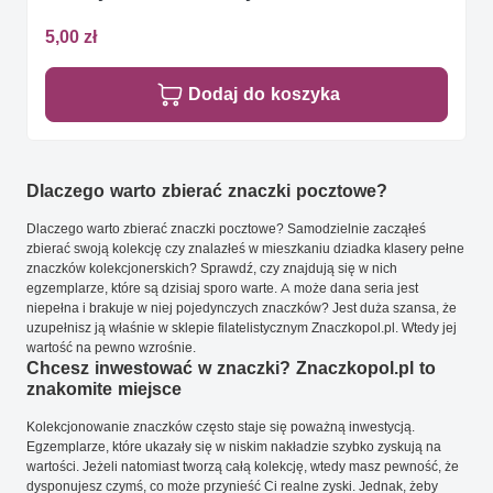
5,00 zł
Dodaj do koszyka
Dlaczego warto zbierać znaczki pocztowe?
Dlaczego warto zbierać znaczki pocztowe? Samodzielnie zacząłeś
zbierać swoją kolekcję czy znalazłeś w mieszkaniu dziadka klasery pełne
znaczków kolekcjonerskich? Sprawdź, czy znajdują się w nich
egzemplarze, które są dzisiaj sporo warte. A może dana seria jest
niepełna i brakuje w niej pojedynczych znaczków? Jest duża szansa, że
uzupełnisz ją właśnie w sklepie filatelistycznym Znaczkopol.pl. Wtedy jej
wartość na pewno wzrośnie.
Chcesz inwestować w znaczki? Znaczkopol.pl to
znakomite miejsce
Kolekcjonowanie znaczków często staje się poważną inwestycją.
Egzemplarze, które ukazały się w niskim nakładzie szybko zyskują na
wartości. Jeżeli natomiast tworzą całą kolekcję, wtedy masz pewność, że
dysponujesz czymś, co może przynieść Ci realne zyski. Jednak, żeby