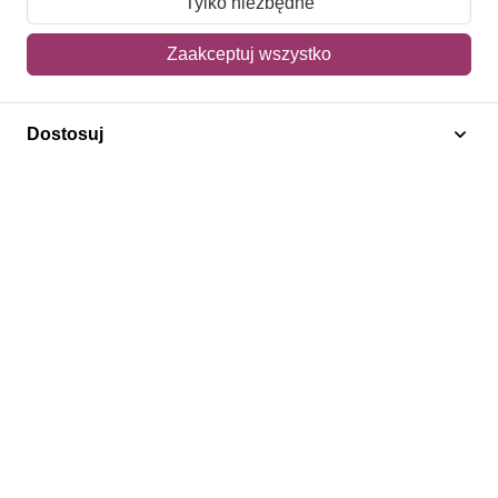
Tylko niezbędne
Mój koszyk
Zaakceptuj wszystko
Adres dostawy
Dostosuj
Polecamy
Znaczki Konie
Znaczki Politycy
Znaczki Żaglowce
Znaczki Kolarstwo
Znaczki Boże Narodzenie
Regulamin
Prywatność
Bezpieczeństwo