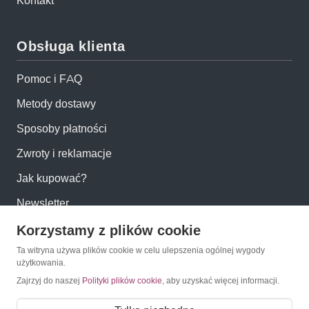
Kontakt
Obsługa klienta
Pomoc i FAQ
Metody dostawy
Sposoby płatności
Zwroty i reklamacje
Jak kupować?
Newsletter
Korzystamy z plików cookie
Konto
Ta witryna używa plików cookie w celu ulepszenia ogólnej wygody
użytkowania.
Moje konto
Zajrzyj do naszej
Polityki plików cookie
, aby uzyskać więcej informacji.
Moje zamówienia