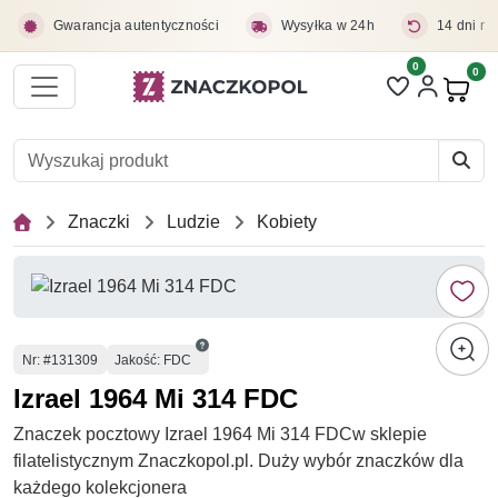
Przejdź do treści głównej
Gwarancja autentyczności
Wysyłka w 24h
14 dni na
0
Liczba pozycji 
0
Pro
Znaczki
Ludzie
Kobiety
Numer
Nr
: #131309
Jakość: FDC
Izrael 1964 Mi 314 FDC
Znaczek pocztowy Izrael 1964 Mi 314 FDCw sklepie
filatelistycznym Znaczkopol.pl. Duży wybór znaczków dla
każdego kolekcjonera