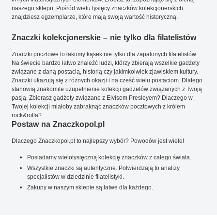
naszego sklepu. Pośród wielu tysięcy znaczków kolekcjonerskich
znajdziesz egzemplarze, które mają swoją wartość historyczną.
Znaczki kolekcjonerskie – nie tylko dla filatelistów
Znaczki pocztowe to łakomy kąsek nie tylko dla zapalonych filatelistów.
Na świecie bardzo łatwo znaleźć ludzi, którzy zbierają wszelkie gadżety
związane z daną postacią, historią czy jakimkolwiek zjawiskiem kultury.
Znaczki ukazują się z różnych okazji i na cześć wielu postaciom. Dlatego
stanowią znakomite uzupełnienie kolekcji gadżetów związanych z Twoją
pasją. Zbierasz gadżety związane z Elvisem Presleyem? Dlaczego w
Twojej kolekcji miałoby zabraknąć znaczków pocztowych z królem
rock&rolla?
Postaw na Znaczkopol.pl
Dlaczego Znaczkopol.pl to najlepszy wybór? Powodów jest wiele!
Posiadamy wielotysięczną kolekcję znaczków z całego świata.
Wszystkie znaczki są autentyczne. Potwierdzają to analizy
specjalistów w dziedzinie filatelistyki.
Zakupy w naszym sklepie są łatwe dla każdego.