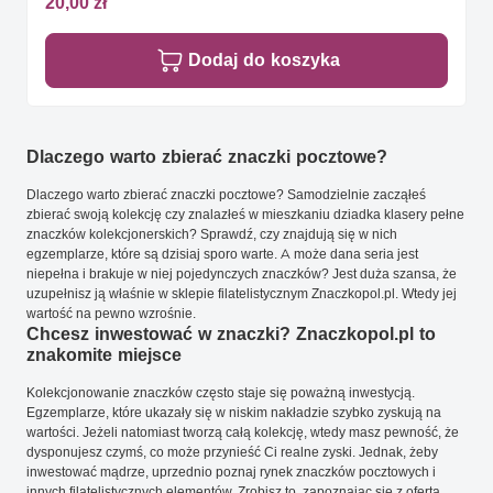
20,00 zł
Dodaj do koszyka
Dlaczego warto zbierać znaczki pocztowe?
Dlaczego warto zbierać znaczki pocztowe? Samodzielnie zacząłeś
zbierać swoją kolekcję czy znalazłeś w mieszkaniu dziadka klasery pełne
znaczków kolekcjonerskich? Sprawdź, czy znajdują się w nich
egzemplarze, które są dzisiaj sporo warte. A może dana seria jest
niepełna i brakuje w niej pojedynczych znaczków? Jest duża szansa, że
uzupełnisz ją właśnie w sklepie filatelistycznym Znaczkopol.pl. Wtedy jej
wartość na pewno wzrośnie.
Chcesz inwestować w znaczki? Znaczkopol.pl to
znakomite miejsce
Kolekcjonowanie znaczków często staje się poważną inwestycją.
Egzemplarze, które ukazały się w niskim nakładzie szybko zyskują na
wartości. Jeżeli natomiast tworzą całą kolekcję, wtedy masz pewność, że
dysponujesz czymś, co może przynieść Ci realne zyski. Jednak, żeby
inwestować mądrze, uprzednio poznaj rynek znaczków pocztowych i
innych filatelistycznych elementów. Zrobisz to, zapoznając się z ofertą