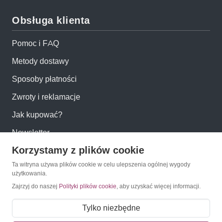
Obsługa klienta
Pomoc i FAQ
Metody dostawy
Sposoby płatności
Zwroty i reklamacje
Jak kupować?
Newsletter
Korzystamy z plików cookie
Konto
Ta witryna używa plików cookie w celu ulepszenia ogólnej wygody
użytkowania.
Zajrzyj do naszej
Polityki plików cookie
, aby uzyskać więcej informacji.
Moje konto
Moje zamówienia
Tylko niezbędne