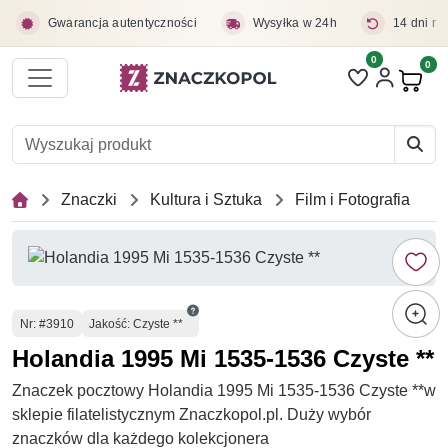
Przejdź do treści głównej
Gwarancja autentyczności
Wysyłka w 24h
14 dni na
0
Liczba pozycji 
0
Pro
Znaczki
Kultura i Sztuka
Film i Fotografia
Numer
Nr
: #3910
Jakość: Czyste **
Holandia 1995 Mi 1535-1536 Czyste **
Znaczek pocztowy Holandia 1995 Mi 1535-1536 Czyste **w
sklepie filatelistycznym Znaczkopol.pl. Duży wybór
znaczków dla każdego kolekcjonera