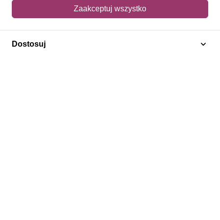
Mój koszyk
Zaakceptuj wszystko
Adres dostawy
Dostosuj
Polecamy
Znaczki Konie
Znaczki Politycy
Znaczki Żaglowce
Znaczki Kolarstwo
Znaczki Boże Narodzenie
Regulamin
Prywatność
Bezpieczeństwo
2026 © SlimAD All Rights Reserved.