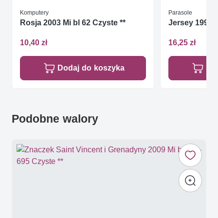
Komputery
Parasole
Rosja 2003 Mi bl 62 Czyste **
Jersey 1997 M
10,40 zł
16,25 zł
Dodaj do koszyka
Do
Podobne walory