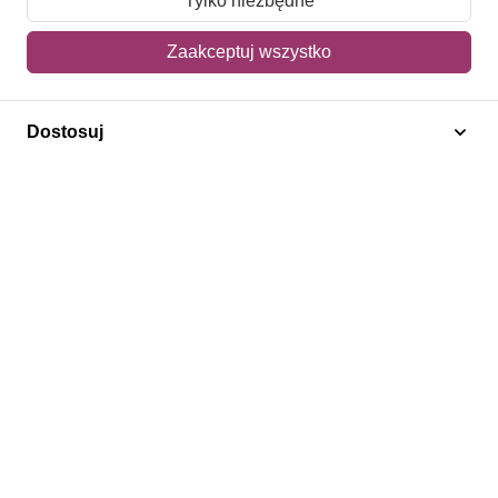
Tylko niezbędne
Mój koszyk
Zaakceptuj wszystko
Adres dostawy
Dostosuj
Polecamy
Znaczki Konie
Znaczki Politycy
Znaczki Żaglowce
Znaczki Kwiaty
Znaczki Herby / Heraldyka / Symbole
Regulamin
Prywatność
Bezpieczeństwo