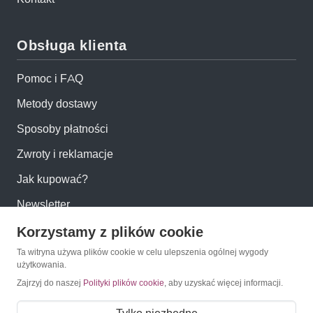
Obsługa klienta
Pomoc i FAQ
Metody dostawy
Sposoby płatności
Zwroty i reklamacje
Jak kupować?
Newsletter
Korzystamy z plików cookie
Konto
Ta witryna używa plików cookie w celu ulepszenia ogólnej wygody
użytkowania.
Moje konto
Zajrzyj do naszej
Polityki plików cookie
, aby uzyskać więcej informacji.
Moje zamówienia