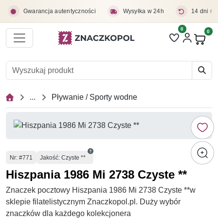
Przejdź do treści głównej
Gwarancja autentyczności
Wysyłka w 24h
14 dni na
0
Liczba pozycji 
0
Pro
...
Pływanie / Sporty wodne
Numer
Nr
: #771
Jakość: Czyste **
Hiszpania 1986 Mi 2738 Czyste **
Znaczek pocztowy Hiszpania 1986 Mi 2738 Czyste **w
sklepie filatelistycznym Znaczkopol.pl. Duży wybór
znaczków dla każdego kolekcjonera