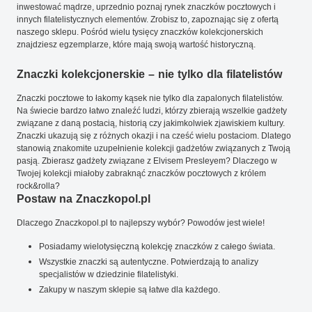
inwestować mądrze, uprzednio poznaj rynek znaczków pocztowych i
innych filatelistycznych elementów. Zrobisz to, zapoznając się z ofertą
naszego sklepu. Pośród wielu tysięcy znaczków kolekcjonerskich
znajdziesz egzemplarze, które mają swoją wartość historyczną.
Znaczki kolekcjonerskie – nie tylko dla filatelistów
Znaczki pocztowe to łakomy kąsek nie tylko dla zapalonych filatelistów.
Na świecie bardzo łatwo znaleźć ludzi, którzy zbierają wszelkie gadżety
związane z daną postacią, historią czy jakimkolwiek zjawiskiem kultury.
Znaczki ukazują się z różnych okazji i na cześć wielu postaciom. Dlatego
stanowią znakomite uzupełnienie kolekcji gadżetów związanych z Twoją
pasją. Zbierasz gadżety związane z Elvisem Presleyem? Dlaczego w
Twojej kolekcji miałoby zabraknąć znaczków pocztowych z królem
rock&rolla?
Postaw na Znaczkopol.pl
Dlaczego Znaczkopol.pl to najlepszy wybór? Powodów jest wiele!
Posiadamy wielotysięczną kolekcję znaczków z całego świata.
Wszystkie znaczki są autentyczne. Potwierdzają to analizy
specjalistów w dziedzinie filatelistyki.
Zakupy w naszym sklepie są łatwe dla każdego.