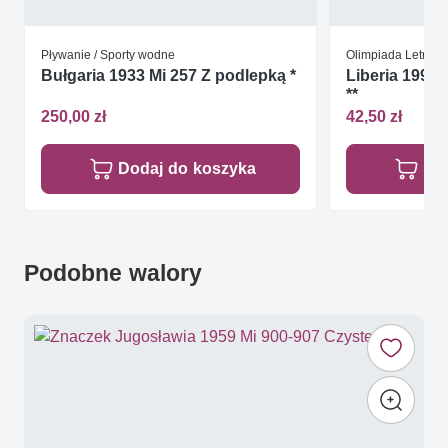
Pływanie / Sporty wodne
Olimpiada Letnia 
Bułgaria 1933 Mi 257 Z podlepką *
Liberia 1992 
**
250,00 zł
42,50 zł
Dodaj do koszyka
Do
Podobne walory