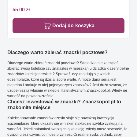
55,00 zł
Dodaj do koszyka
Dlaczego warto zbierać znaczki pocztowe?
Dlaczego warto zbierać znaczki pocztowe? Samodzielnie zacząłeś
zbierać swoją kolekcję czy znalazłeś w mieszkaniu dziadka klasery pełne
znaczków kolekcjonerskich? Sprawdź, czy znajdują się w nich
egzemplarze, które są dzisiaj sporo warte. A może dana seria jest
niepełna i brakuje w niej pojedynczych znaczków? Jest duża szansa, że
uzupełnisz ją właśnie w sklepie filatelistycznym Znaczkopol.pl. Wtedy jej
wartość na pewno wzrośnie.
Chcesz inwestować w znaczki? Znaczkopol.pl to
znakomite miejsce
Kolekcjonowanie znaczków często staje się poważną inwestycją.
Egzemplarze, które ukazały się w niskim nakładzie szybko zyskują na
wartości. Jeżeli natomiast tworzą całą kolekcję, wtedy masz pewność, że
dysponujesz czymś, co może przynieść Ci realne zyski. Jednak, żeby