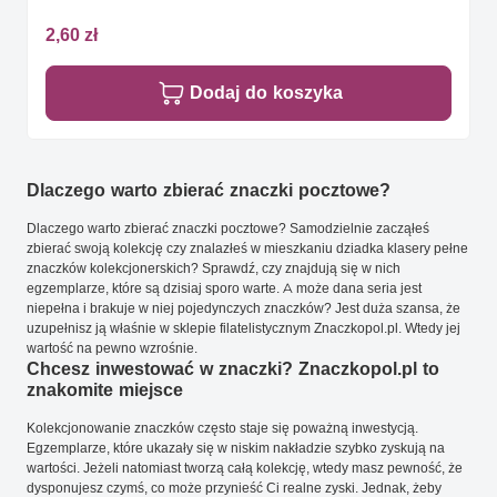
2,60 zł
Dodaj do koszyka
Dlaczego warto zbierać znaczki pocztowe?
Dlaczego warto zbierać znaczki pocztowe? Samodzielnie zacząłeś
zbierać swoją kolekcję czy znalazłeś w mieszkaniu dziadka klasery pełne
znaczków kolekcjonerskich? Sprawdź, czy znajdują się w nich
egzemplarze, które są dzisiaj sporo warte. A może dana seria jest
niepełna i brakuje w niej pojedynczych znaczków? Jest duża szansa, że
uzupełnisz ją właśnie w sklepie filatelistycznym Znaczkopol.pl. Wtedy jej
wartość na pewno wzrośnie.
Chcesz inwestować w znaczki? Znaczkopol.pl to
znakomite miejsce
Kolekcjonowanie znaczków często staje się poważną inwestycją.
Egzemplarze, które ukazały się w niskim nakładzie szybko zyskują na
wartości. Jeżeli natomiast tworzą całą kolekcję, wtedy masz pewność, że
dysponujesz czymś, co może przynieść Ci realne zyski. Jednak, żeby