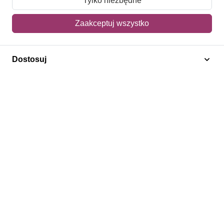
Tylko niezbędne
Mój koszyk
Zaakceptuj wszystko
Adres dostawy
Dostosuj
Polecamy
Znaczki Konie
Znaczki Politycy
Znaczki Żaglowce
Znaczki Kwiaty
Znaczki Boże Narodzenie
Regulamin
Prywatność
Bezpieczeństwo