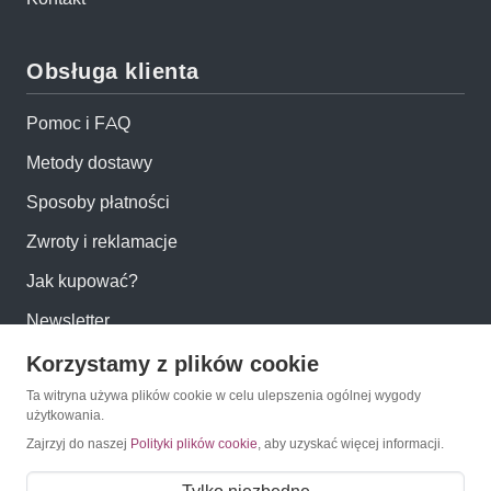
Obsługa klienta
Pomoc i FAQ
Metody dostawy
Sposoby płatności
Zwroty i reklamacje
Jak kupować?
Newsletter
Korzystamy z plików cookie
Konto
Ta witryna używa plików cookie w celu ulepszenia ogólnej wygody
użytkowania.
Moje konto
Zajrzyj do naszej
Polityki plików cookie
, aby uzyskać więcej informacji.
Moje zamówienia