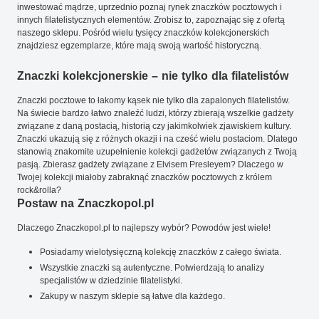
inwestować mądrze, uprzednio poznaj rynek znaczków pocztowych i
innych filatelistycznych elementów. Zrobisz to, zapoznając się z ofertą
naszego sklepu. Pośród wielu tysięcy znaczków kolekcjonerskich
znajdziesz egzemplarze, które mają swoją wartość historyczną.
Znaczki kolekcjonerskie – nie tylko dla filatelistów
Znaczki pocztowe to łakomy kąsek nie tylko dla zapalonych filatelistów.
Na świecie bardzo łatwo znaleźć ludzi, którzy zbierają wszelkie gadżety
związane z daną postacią, historią czy jakimkolwiek zjawiskiem kultury.
Znaczki ukazują się z różnych okazji i na cześć wielu postaciom. Dlatego
stanowią znakomite uzupełnienie kolekcji gadżetów związanych z Twoją
pasją. Zbierasz gadżety związane z Elvisem Presleyem? Dlaczego w
Twojej kolekcji miałoby zabraknąć znaczków pocztowych z królem
rock&rolla?
Postaw na Znaczkopol.pl
Dlaczego Znaczkopol.pl to najlepszy wybór? Powodów jest wiele!
Posiadamy wielotysięczną kolekcję znaczków z całego świata.
Wszystkie znaczki są autentyczne. Potwierdzają to analizy
specjalistów w dziedzinie filatelistyki.
Zakupy w naszym sklepie są łatwe dla każdego.