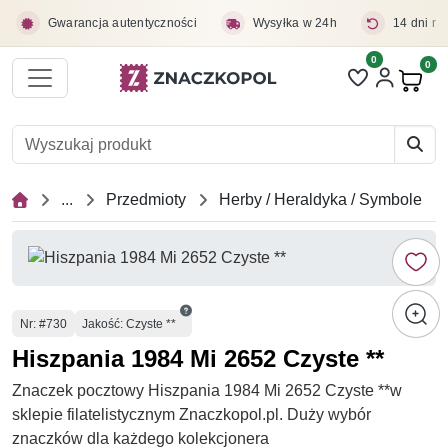
Przejdź do treści głównej
Gwarancja autentyczności
Wysyłka w 24h
14 dni na
0
Liczba pozycji 
0
Pro
...
Przedmioty
Herby / Heraldyka / Symbole
Numer
Nr
: #730
Jakość: Czyste **
Hiszpania 1984 Mi 2652 Czyste **
Znaczek pocztowy Hiszpania 1984 Mi 2652 Czyste **w
sklepie filatelistycznym Znaczkopol.pl. Duży wybór
znaczków dla każdego kolekcjonera