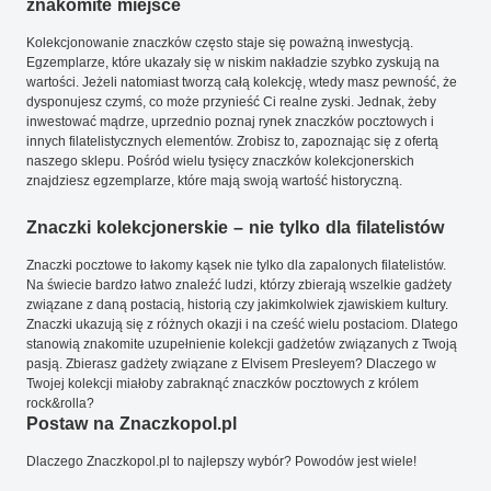
znakomite miejsce
Kolekcjonowanie znaczków często staje się poważną inwestycją.
Egzemplarze, które ukazały się w niskim nakładzie szybko zyskują na
wartości. Jeżeli natomiast tworzą całą kolekcję, wtedy masz pewność, że
dysponujesz czymś, co może przynieść Ci realne zyski. Jednak, żeby
inwestować mądrze, uprzednio poznaj rynek znaczków pocztowych i
innych filatelistycznych elementów. Zrobisz to, zapoznając się z ofertą
naszego sklepu. Pośród wielu tysięcy znaczków kolekcjonerskich
znajdziesz egzemplarze, które mają swoją wartość historyczną.
Znaczki kolekcjonerskie – nie tylko dla filatelistów
Znaczki pocztowe to łakomy kąsek nie tylko dla zapalonych filatelistów.
Na świecie bardzo łatwo znaleźć ludzi, którzy zbierają wszelkie gadżety
związane z daną postacią, historią czy jakimkolwiek zjawiskiem kultury.
Znaczki ukazują się z różnych okazji i na cześć wielu postaciom. Dlatego
stanowią znakomite uzupełnienie kolekcji gadżetów związanych z Twoją
pasją. Zbierasz gadżety związane z Elvisem Presleyem? Dlaczego w
Twojej kolekcji miałoby zabraknąć znaczków pocztowych z królem
rock&rolla?
Postaw na Znaczkopol.pl
Dlaczego Znaczkopol.pl to najlepszy wybór? Powodów jest wiele!