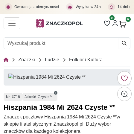
Przejdź do treści głównej
Gwarancja autentyczności
Wysyłka w 24h
14 dni na
0
Liczba pozycji 
0
Pro
Znaczki
Ludzie
Folklor / Kultura
Numer
Nr
: #718
Jakość: Czyste **
Hiszpania 1984 Mi 2624 Czyste **
Znaczek pocztowy Hiszpania 1984 Mi 2624 Czyste **w
sklepie filatelistycznym Znaczkopol.pl. Duży wybór
znaczków dla każdego kolekcjonera