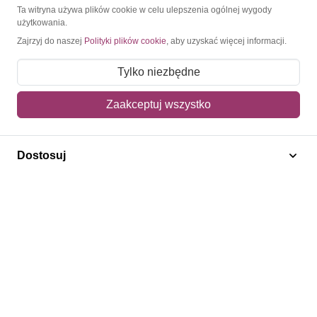
O Znaczkopol.pl
Ta witryna używa plików cookie w celu ulepszenia ogólnej wygody
użytkowania.
Zajrzyj do naszej
Polityki plików cookie
, aby uzyskać więcej informacji.
O nas
Blog
Tylko niezbędne
Regulamin
Zaakceptuj wszystko
Polityka prywatności
Mapa strony
Dostosuj
Kontakt
Obsługa klienta
Pomoc i FAQ
Metody dostawy
Sposoby płatności