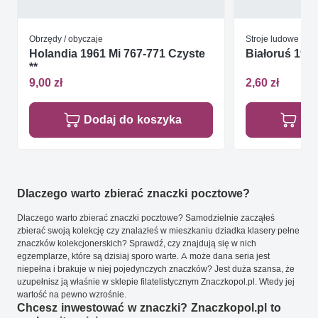
Obrzędy / obyczaje
Stroje ludowe
Holandia 1961 Mi 767-771 Czyste
Białoruś 1995
**
9,00 zł
2,60 zł
Dodaj do koszyka
Do
Dlaczego warto zbierać znaczki pocztowe?
Dlaczego warto zbierać znaczki pocztowe? Samodzielnie zacząłeś
zbierać swoją kolekcję czy znalazłeś w mieszkaniu dziadka klasery pełne
znaczków kolekcjonerskich? Sprawdź, czy znajdują się w nich
egzemplarze, które są dzisiaj sporo warte. A może dana seria jest
niepełna i brakuje w niej pojedynczych znaczków? Jest duża szansa, że
uzupełnisz ją właśnie w sklepie filatelistycznym Znaczkopol.pl. Wtedy jej
wartość na pewno wzrośnie.
Chcesz inwestować w znaczki? Znaczkopol.pl to