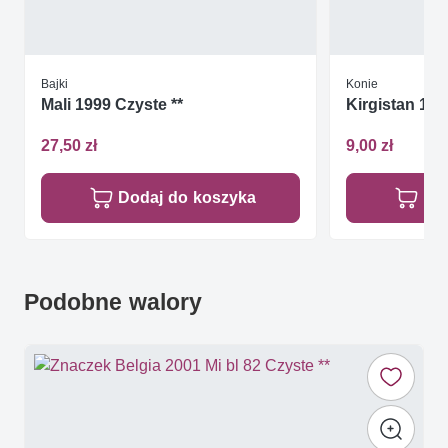
Bajki
Konie
Mali 1999 Czyste **
Kirgistan 199
27,50 zł
9,00 zł
Dodaj do koszyka
Do
Podobne walory