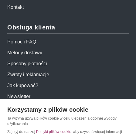
Kontakt
Obsługa klienta
Pomoc i FAQ
Metody dostawy
Sposoby płatności
Zwroty i reklamacje
Jak kupować?
Newsletter
Korzystamy z plików cookie
Konto
Ta witryna używa plików cookie w celu ulepszenia ogólnej wygody
użytkowania.
Moje konto
Zajrzyj do naszej
Polityki plików cookie
, aby uzyskać więcej informacji.