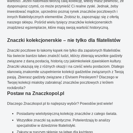
wartości. Jeżeli natomiast tworzą całą kolekcję, wtedy masz pewność, że
dysponujesz czymś, co może przynieść Ci realne zyski. Jednak, żeby
inwestować mądrze, uprzednio poznaj rynek znaczków pocztowych i
innych filatelistycznych elementów. Zrobisz to, zapoznając się z ofertą
naszego sklepu. Pośród wielu tysięcy znaczków kolekcjonerskich
znajdziesz egzemplarze, które mają swoją wartość historyczną.
Znaczki kolekcjonerskie – nie tylko dla filatelistów
Znaczki pocztowe to łakomy kąsek nie tylko dla zapalonych filatelistów.
Na świecie bardzo łatwo znaleźć ludzi, którzy zbierają wszelkie gadżety
związane z daną postacią, historią czy jakimkolwiek zjawiskiem kultury.
Znaczki ukazują się z różnych okazji i na cześć wielu postaciom. Dlatego
stanowią znakomite uzupełnienie kolekcji gadżetów związanych z Twoją
pasją. Zbierasz gadżety związane z Elvisem Presleyem? Dlaczego w
Twojej kolekcji miałoby zabraknąć znaczków pocztowych z królem
rock&rolla?
Postaw na Znaczkopol.pl
Dlaczego Znaczkopol.pl to najlepszy wybór? Powodów jest wiele!
Posiadamy wielotysięczną kolekcję znaczków z całego świata.
Wszystkie znaczki są autentyczne. Potwierdzają to analizy
specjalistów w dziedzinie filatelistyki.
Zakupy w naszym sklepie są łatwe dla każdego.