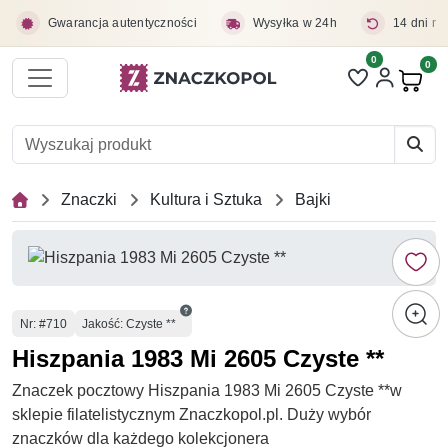
Przejdź do treści głównej
Gwarancja autentyczności
Wysyłka w 24h
14 dni na
0
Liczba pozycji 
0
Pro
Znaczki
Kultura i Sztuka
Bajki
Numer
Nr
: #710
Jakość: Czyste **
Hiszpania 1983 Mi 2605 Czyste **
Znaczek pocztowy Hiszpania 1983 Mi 2605 Czyste **w
sklepie filatelistycznym Znaczkopol.pl. Duży wybór
znaczków dla każdego kolekcjonera