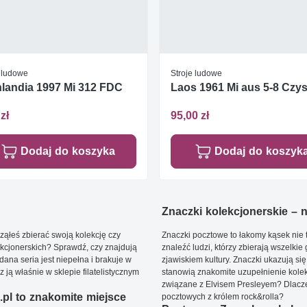
e ludowe
Stroje ludowe
landia 1997 Mi 312 FDC
Laos 1961 Mi aus 5-8 Czys
zł
95,00 zł
Dodaj do koszyka
Dodaj do koszyk
Znaczki kolekcjonerskie – ni
ąłeś zbierać swoją kolekcję czy
Znaczki pocztowe to łakomy kąsek nie t
kcjonerskich? Sprawdź, czy znajdują
znaleźć ludzi, którzy zbierają wszelkie
dana seria jest niepełna i brakuje w
zjawiskiem kultury. Znaczki ukazują się
ją właśnie w sklepie filatelistycznym
stanowią znakomite uzupełnienie kolek
związane z Elvisem Presleyem? Dlacze
pl to znakomite miejsce
pocztowych z królem rock&rolla?