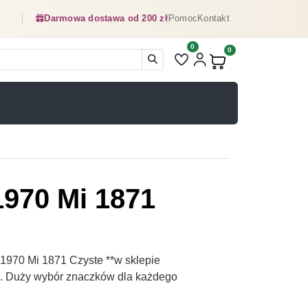
Darmowa dostawa od 200 zł
Pomoc
Kontakt
0
Liczba pozycji na liście ulubionyc
0
Produkty w koszyku:
1970 Mi 1871
1970 Mi 1871 Czyste **w sklepie
pl. Duży wybór znaczków dla każdego