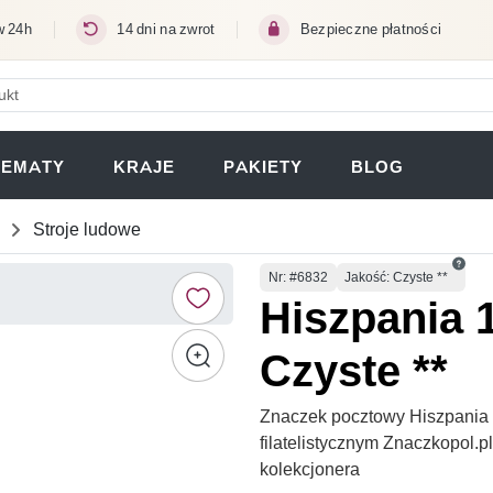
w 24h
14 dni na zwrot
Bezpieczne płatności
ERA SIĘ W NOWEJ KARCIE)
TEMATY
KRAJE
PAKIETY
BLOG
Stroje ludowe
Numer
Nr
: #6832
Jakość: Czyste **
Hiszpania 
Czyste **
Znaczek pocztowy Hiszpania 
filatelistycznym Znaczkopol.
kolekcjonera