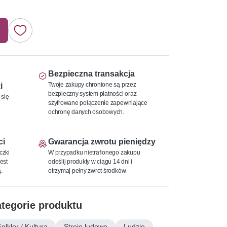
Bezpieczna transakcja
Twoje zakupy chronione są przez
i
bezpieczny system płatności oraz
 się
szyfrowane połączenie zapewniające
ochronę danych osobowych.
ci
Gwarancja zwrotu pieniędzy
czki
W przypadku nietrafionego zakupu
est
odeślij produkty w ciągu 14 dni i
.
otrzymaj pełny zwrot środków.
tegorie produktu
olklor / Kultura
Stroje ludowe
Ludzie