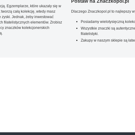
Postaw na Znaczkopol.pl
ją. Egzemplarze, które ukazały się w
t tworzą całą kolekcję, wtedy masz
Dlaczego Znaczkopol.pl to najlepszy 
 zyski. Jednak, żeby inwestować
Posiadamy wielotysięczną kolekc
 filatelistycznych elementów. Zrobisz
ięcy znaczków kolekcjonerskich
Wszystkie znaczki są autentyczne
ą.
filatelistyki.
Zakupy w naszym sklepie są łatw