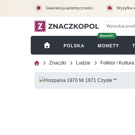
Przejdź do treści głównej
Gwarancja autentyczności
Wysyłka 
Nowość!
(OTWI
POLSKA
MONETY
Znaczki
Ludzie
Folklor / Kultura