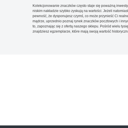
Kolekcjonowanie znaczków często staje się poważną inwestyc
niskim nakładzie szybko zyskują na wartości. Jeżeli natomias
pewność, że dysponujesz czymś, co może przynieść Ci realne
mądrze, uprzednio poznaj rynek znaczków pocztowych i innych
to, zapoznając się z ofertą naszego sklepu. Pośród wielu tys
znajdziesz egzemplarze, które mają swoją wartość historyczn