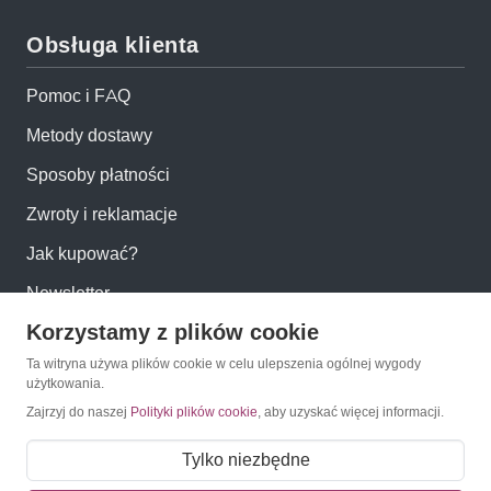
Obsługa klienta
Pomoc i FAQ
Metody dostawy
Sposoby płatności
Zwroty i reklamacje
Jak kupować?
Newsletter
Korzystamy z plików cookie
Konto
Ta witryna używa plików cookie w celu ulepszenia ogólnej wygody
użytkowania.
Zajrzyj do naszej
Polityki plików cookie
, aby uzyskać więcej informacji.
Moje konto
Moje zamówienia
Tylko niezbędne