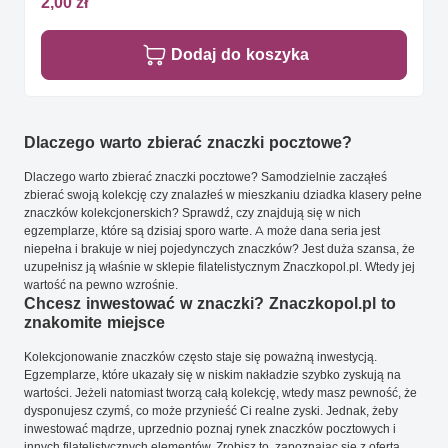
2,00 zł
Dodaj do koszyka
Dlaczego warto zbierać znaczki pocztowe?
Dlaczego warto zbierać znaczki pocztowe? Samodzielnie zacząłeś
zbierać swoją kolekcję czy znalazłeś w mieszkaniu dziadka klasery pełne
znaczków kolekcjonerskich? Sprawdź, czy znajdują się w nich
egzemplarze, które są dzisiaj sporo warte. A może dana seria jest
niepełna i brakuje w niej pojedynczych znaczków? Jest duża szansa, że
uzupełnisz ją właśnie w sklepie filatelistycznym Znaczkopol.pl. Wtedy jej
wartość na pewno wzrośnie.
Chcesz inwestować w znaczki? Znaczkopol.pl to
znakomite miejsce
Kolekcjonowanie znaczków często staje się poważną inwestycją.
Egzemplarze, które ukazały się w niskim nakładzie szybko zyskują na
wartości. Jeżeli natomiast tworzą całą kolekcję, wtedy masz pewność, że
dysponujesz czymś, co może przynieść Ci realne zyski. Jednak, żeby
inwestować mądrze, uprzednio poznaj rynek znaczków pocztowych i
innych filatelistycznych elementów. Zrobisz to, zapoznając się z ofertą