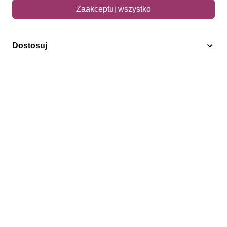
Mój koszyk
Zaakceptuj wszystko
Adres dostawy
Dostosuj
Polecamy
Znaczki Konie
Znaczki Politycy
Znaczki Żaglowce
Znaczki Kolarstwo
Znaczki Boże Narodzenie
Regulamin
Prywatność
Bezpieczeństwo
2026 © SlimAD All Rights Reserved.