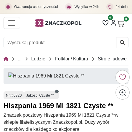
Przejdź do treści głównej
Gwarancja autentyczności
Wysyłka w 24h
14 dni na
0
Liczba pozycji 
0
Pro
...
Ludzie
Folklor / Kultura
Stroje ludowe
Numer
Nr
: #6820
Jakość: Czyste **
Hiszpania 1969 Mi 1821 Czyste **
Znaczek pocztowy Hiszpania 1969 Mi 1821 Czyste **w
sklepie filatelistycznym Znaczkopol.pl. Duży wybór
znaczków dla każdego kolekcjonera