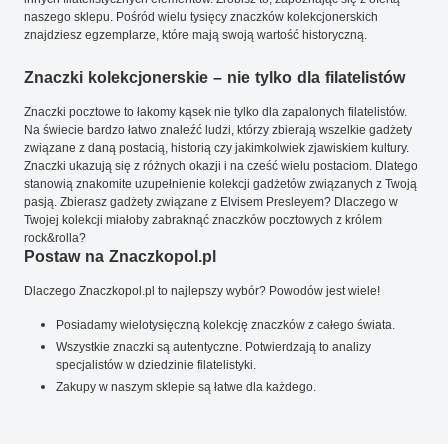
naszego sklepu. Pośród wielu tysięcy znaczków kolekcjonerskich
znajdziesz egzemplarze, które mają swoją wartość historyczną.
Znaczki kolekcjonerskie – nie tylko dla filatelistów
Znaczki pocztowe to łakomy kąsek nie tylko dla zapalonych filatelistów.
Na świecie bardzo łatwo znaleźć ludzi, którzy zbierają wszelkie gadżety
związane z daną postacią, historią czy jakimkolwiek zjawiskiem kultury.
Znaczki ukazują się z różnych okazji i na cześć wielu postaciom. Dlatego
stanowią znakomite uzupełnienie kolekcji gadżetów związanych z Twoją
pasją. Zbierasz gadżety związane z Elvisem Presleyem? Dlaczego w
Twojej kolekcji miałoby zabraknąć znaczków pocztowych z królem
rock&rolla?
Postaw na Znaczkopol.pl
Dlaczego Znaczkopol.pl to najlepszy wybór? Powodów jest wiele!
Posiadamy wielotysięczną kolekcję znaczków z całego świata.
Wszystkie znaczki są autentyczne. Potwierdzają to analizy
specjalistów w dziedzinie filatelistyki.
Zakupy w naszym sklepie są łatwe dla każdego.