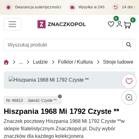
Przejdź do treści głównej
Gwarancja autentyczności
Wysyłka w 24h
14 dni na
0
Liczba pozycji 
0
Pro
...
Ludzie
Folklor / Kultura
Stroje ludowe
Numer
Nr
: #6813
Jakość: Czyste **
Hiszpania 1968 Mi 1792 Czyste **
Znaczek pocztowy Hiszpania 1968 Mi 1792 Czyste **w
sklepie filatelistycznym Znaczkopol.pl. Duży wybór
znaczków dla każdego kolekcjonera