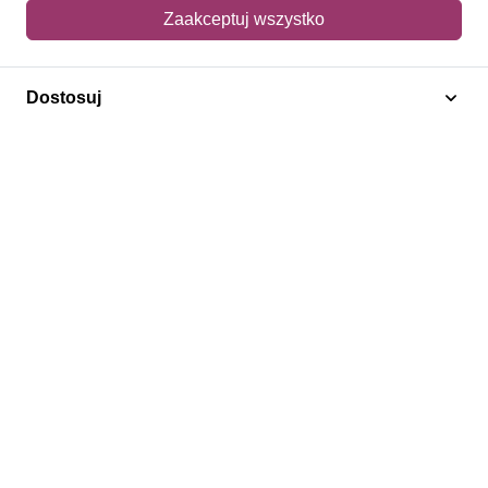
Mój koszyk
Zaakceptuj wszystko
Adres dostawy
Dostosuj
Polecamy
Znaczki Konie
Znaczki Politycy
Znaczki Żaglowce
Znaczki Kwiaty
Znaczki Boże Narodzenie
Regulamin
Prywatność
Bezpieczeństwo
2026 © SlimAD All Rights Reserved.