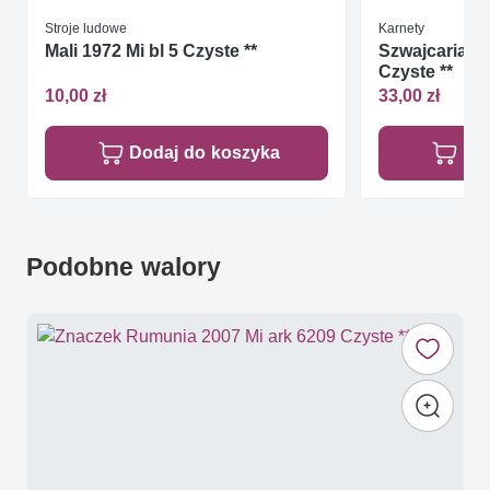
Stroje ludowe
Karnety
Mali 1972 Mi bl 5 Czyste **
Szwajcaria 1
Czyste **
10,00 zł
33,00 zł
Dodaj do koszyka
Do
Podobne walory