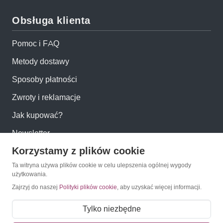
Obsługa klienta
Pomoc i FAQ
Metody dostawy
Sposoby płatności
Zwroty i reklamacje
Jak kupować?
Newsletter
Korzystamy z plików cookie
Konto
Ta witryna używa plików cookie w celu ulepszenia ogólnej wygody
użytkowania.
Zajrzyj do naszej
Polityki plików cookie
, aby uzyskać więcej informacji.
Moje konto
Moje zamówienia
Tylko niezbędne