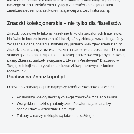
naszego sklepu. Pośród wielu tysięcy znaczków kolekcjonerskich
znajdziesz egzemplarze, które mają swoją wartość historyczną.
Znaczki kolekcjonerskie – nie tylko dla filatelistów
Znaczki pocztowe to łakomy kąsek nie tylko dla zapalonych filatelistów.
Na świecie bardzo łatwo znaleźć ludzi, którzy zbierają wszelkie gadżety
związane z daną postacią, historią czy jakimkolwiek zjawiskiem kultury.
Znaczki ukazują się z różnych okazji i na cześć wielu postaciom. Dlatego
stanowią znakomite uzupełnienie kolekcji gadżetów związanych z Twoją
pasją. Zbierasz gadżety związane z Elvisem Presleyem? Dlaczego w
Twojej kolekcji miałoby zabraknąć znaczków pocztowych z królem
rock&rolla?
Postaw na Znaczkopol.pl
Dlaczego Znaczkopol.pl to najlepszy wybór? Powodów jest wiele!
Posiadamy wielotysięczną kolekcję znaczków z całego świata.
Wszystkie znaczki są autentyczne. Potwierdzają to analizy
specjalistów w dziedzinie filatelistyki.
Zakupy w naszym sklepie są łatwe dla każdego.