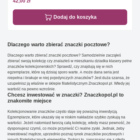
42,00 zł
Dodaj do koszyka
Dlaczego warto zbierać znaczki pocztowe?
Dlaczego warto zbierać znaczki pocztowe? Samodzielnie zacząłeś
zbierać swoją kolekcję czy znalazłeś w mieszkaniu dziadka klasery pełne
znaczków kolekcjonerskich? Sprawdź, czy znajdują się w nich
egzemplarze, które są dzisiaj sporo warte. A może dana seria jest
niepełna i brakuje w niej pojedynczych znaczków? Jest duża szansa, że
uzupełnisz ją właśnie w sklepie filatelistycznym Znaczkopol.pl. Wtedy jej
wartość na pewno wzrośnie.
Chcesz inwestować w znaczki? Znaczkopol.pl to
znakomite miejsce
Kolekcjonowanie znaczków często staje się poważną inwestycją.
Egzemplarze, które ukazały się w niskim nakładzie szybko zyskują na
wartości. Jeżeli natomiast tworzą całą kolekcję, wtedy masz pewność, że
dysponujesz czymś, co może przynieść Ci realne zyski. Jednak, żeby
inwestować mądrze, uprzednio poznaj rynek znaczków pocztowych i
innych filatelistycznych elementów. Zrobisz to, zapoznając się z ofertą