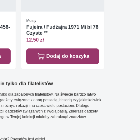
Mosty
6456-
Fujeira / Fudżajra 1971 Mi bl 76
Czyste **
12,50 zł
a
Dodaj do koszyka
e tylko dla filatelistów
ylko dla zapalonych filatelistów. Na świecie bardzo łatwo
 gadżety związane z daną postacią, historią czy jakimkolwiek
 z różnych okazji i na cześć wielu postaciom. Dlatego
cji gadżetów związanych z Twoją pasją. Zbierasz gadżety
go w Twojej kolekcji miałoby zabraknąć znaczków
wybór? Powodów jest wiele!