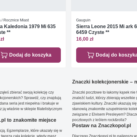
 / Rocznice Miast
Gauguin
 Kaledonia 1979 Mi 635
Sierra Leone 2015 Mi ark 
te **
6459 Czyste **
zł
16,00 zł
Dodaj do koszyka
Dodaj do koszyk
Znaczki kolekcjonerskie – ni
ąłeś zbierać swoją kolekcję czy
Znaczki pocztowe to łakomy kąsek nie t
kcjonerskich? Sprawdź, czy znajdują
znaleźć ludzi, którzy zbierają wszelkie
dana seria jest niepełna i brakuje w
zjawiskiem kultury. Znaczki ukazują się
ją właśnie w sklepie filatelistycznym
stanowią znakomite uzupełnienie kolek
związane z Elvisem Presleyem? Dlacze
pl to znakomite miejsce
pocztowych z królem rock&rolla?
Postaw na Znaczkopol.pl
ją. Egzemplarze, które ukazały się w
t tworzą całą kolekcję, wtedy masz
Dlaczego Znaczkopol.pl to najlepszy 