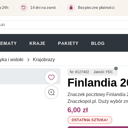
w 24h
14 dni na zwrot
Bezpieczne płatności
ERA SIĘ W NOWEJ KARCIE)
TEMATY
KRAJE
PAKIETY
BLOG
yka i widoki
Krajobrazy
Numer
Nr
: #127402
Jakość: FDC
Finlandia 
Znaczek pocztowy Finlandia 2
Znaczkopol.pl. Duży wybór z
6,00 zł
OSTATNIA SZTUKA!