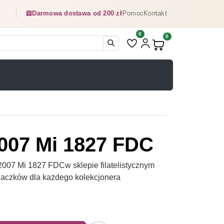
Darmowa dostawa od 200 zł
Pomoc
Kontakt
0
Liczba pozycji na liście ulubionyc
0
Produkty w koszyku:
2007 Mi 1827 FDC
007 Mi 1827 FDCw sklepie filatelistycznym
naczków dla każdego kolekcjonera