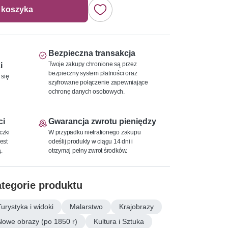
 koszyka
Bezpieczna transakcja
Twoje zakupy chronione są przez
i
bezpieczny system płatności oraz
 się
szyfrowane połączenie zapewniające
ochronę danych osobowych.
ci
Gwarancja zwrotu pieniędzy
czki
W przypadku nietrafionego zakupu
est
odeślij produkty w ciągu 14 dni i
.
otrzymaj pełny zwrot środków.
tegorie produktu
Turystyka i widoki
Malarstwo
Krajobrazy
Nowe obrazy (po 1850 r)
Kultura i Sztuka