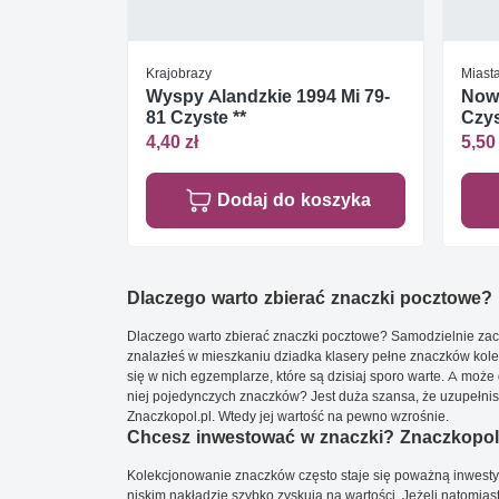
Krajobrazy
Miasta
Wyspy Alandzkie 1994 Mi 79-
Nowa
81 Czyste **
Czys
4,40 zł
5,50 
Dodaj do koszyka
Dlaczego warto zbierać znaczki pocztowe?
Dlaczego warto zbierać znaczki pocztowe? Samodzielnie zacz
znalazłeś w mieszkaniu dziadka klasery pełne znaczków kole
się w nich egzemplarze, które są dzisiaj sporo warte. A może 
niej pojedynczych znaczków? Jest duża szansa, że uzupełnisz 
Znaczkopol.pl. Wtedy jej wartość na pewno wzrośnie.
Chcesz inwestować w znaczki? Znaczkopol.
Kolekcjonowanie znaczków często staje się poważną inwestyc
niskim nakładzie szybko zyskują na wartości. Jeżeli natomias