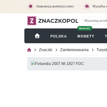
Przejdź do treści głównej
Gwarancja autentyczności
Wysyłka 
Nowość!
(OTWI
POLSKA
MONETY
Znaczki
Zainteresowania
Turyst