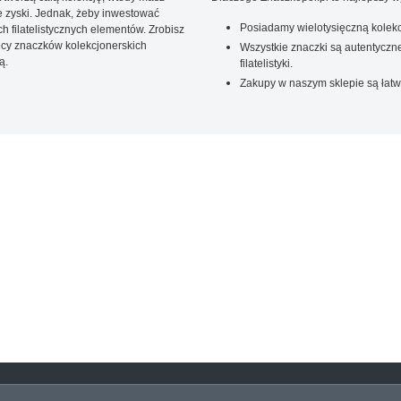
 zyski. Jednak, żeby inwestować
Posiadamy wielotysięczną kolekc
 filatelistycznych elementów. Zrobisz
ięcy znaczków kolekcjonerskich
Wszystkie znaczki są autentyczne
ą.
filatelistyki.
Zakupy w naszym sklepie są łatw