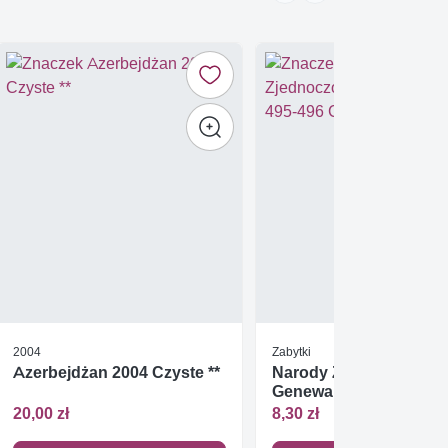
2004
Zabytki
Azerbejdżan 2004 Czyste **
Narody Zjednoczone
Genewa 2004 Mi 495-4
Czyste **
20,00 zł
8,30 zł