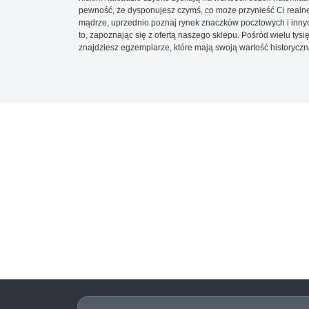
pewność, że dysponujesz czymś, co może przynieść Ci realne
mądrze, uprzednio poznaj rynek znaczków pocztowych i innych
to, zapoznając się z ofertą naszego sklepu. Pośród wielu tys
znajdziesz egzemplarze, które mają swoją wartość historyczn