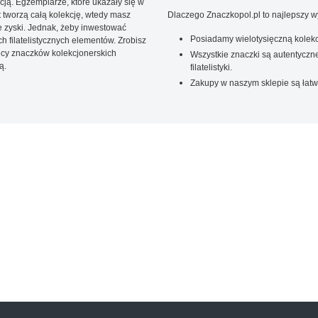
ją. Egzemplarze, które ukazały się w
t tworzą całą kolekcję, wtedy masz
Dlaczego Znaczkopol.pl to najlepszy 
 zyski. Jednak, żeby inwestować
Posiadamy wielotysięczną kolekc
 filatelistycznych elementów. Zrobisz
ięcy znaczków kolekcjonerskich
Wszystkie znaczki są autentyczne
ą.
filatelistyki.
Zakupy w naszym sklepie są łatw