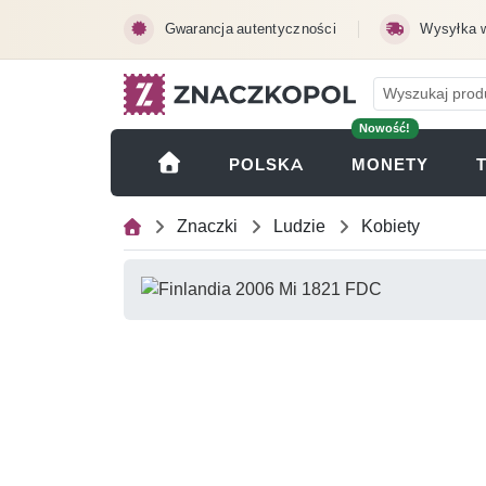
Przejdź do treści głównej
Gwarancja autentyczności
Wysyłka 
Nowość!
(OTWI
POLSKA
MONETY
Znaczki
Ludzie
Kobiety