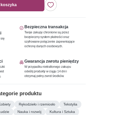
 koszyka
Bezpieczna transakcja
Twoje zakupy chronione są przez
i
bezpieczny system płatności oraz
 się
szyfrowane połączenie zapewniające
ochronę danych osobowych.
ci
Gwarancja zwrotu pieniędzy
czki
W przypadku nietrafionego zakupu
est
odeślij produkty w ciągu 14 dni i
.
otrzymaj pełny zwrot środków.
tegorie produktu
Kobiety
Rękodzieło i rzemiosło
Tekstylia
Ludzie
Nauka i rozwój
Kultura i Sztuka