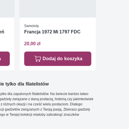
Samoloty
eń
Francja 1972 Mi 1797 FDC
20,00 zł
a
Dodaj do koszyka
e tylko dla filatelistów
ylko dla zapalonych filatelistów. Na świecie bardzo łatwo
 gadżety związane z daną postacią, historią czy jakimkolwiek
 z różnych okazji i na cześć wielu postaciom. Dlatego
cji gadżetów związanych z Twoją pasją. Zbierasz gadżety
go w Twojej kolekcji miałoby zabraknąć znaczków