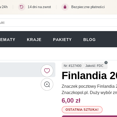
w 24h
14 dni na zwrot
Bezpieczne płatności
ERA SIĘ W NOWEJ KARCIE)
TEMATY
KRAJE
PAKIETY
BLOG
Numer
Nr
: #127400
Jakość: FDC
Finlandia 
Znaczek pocztowy Finlandia 2
Znaczkopol.pl. Duży wybór z
6,00 zł
OSTATNIA SZTUKA!