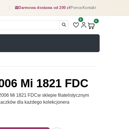
Darmowa dostawa od 200 zł
Pomoc
Kontakt
0
Liczba pozycji na liście ulubionyc
0
Produkty w koszyku:
2006 Mi 1821 FDC
006 Mi 1821 FDCw sklepie filatelistycznym
naczków dla każdego kolekcjonera