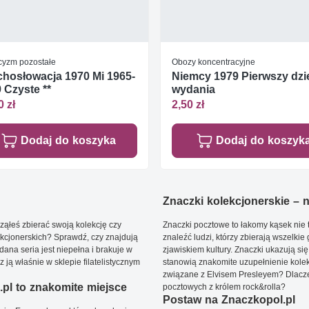
icyzm pozostałe
Obozy koncentracyjne
hosłowacja 1970 Mi 1965-
Niemcy 1979 Pierwszy dzi
 Czyste **
wydania
0 zł
2,50 zł
Dodaj do koszyka
Dodaj do koszyk
Znaczki kolekcjonerskie – ni
ąłeś zbierać swoją kolekcję czy
Znaczki pocztowe to łakomy kąsek nie t
kcjonerskich? Sprawdź, czy znajdują
znaleźć ludzi, którzy zbierają wszelkie
dana seria jest niepełna i brakuje w
zjawiskiem kultury. Znaczki ukazują się
ją właśnie w sklepie filatelistycznym
stanowią znakomite uzupełnienie kolek
związane z Elvisem Presleyem? Dlacze
pl to znakomite miejsce
pocztowych z królem rock&rolla?
Postaw na Znaczkopol.pl