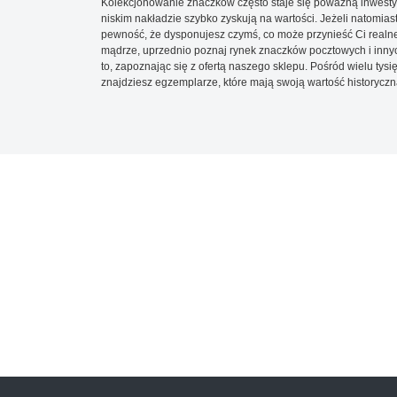
Kolekcjonowanie znaczków często staje się poważną inwestyc
niskim nakładzie szybko zyskują na wartości. Jeżeli natomias
pewność, że dysponujesz czymś, co może przynieść Ci realne
mądrze, uprzednio poznaj rynek znaczków pocztowych i innych
to, zapoznając się z ofertą naszego sklepu. Pośród wielu tys
znajdziesz egzemplarze, które mają swoją wartość historyczn