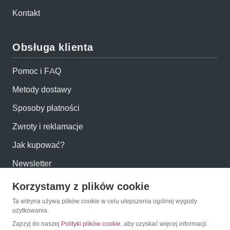
Kontakt
Obsługa klienta
Pomoc i FAQ
Metody dostawy
Sposoby płatności
Zwroty i reklamacje
Jak kupować?
Newsletter
Korzystamy z plików cookie
Konto
Ta witryna używa plików cookie w celu ulepszenia ogólnej wygody
użytkowania.
Moje konto
Zajrzyj do naszej
Polityki plików cookie
, aby uzyskać więcej informacji.