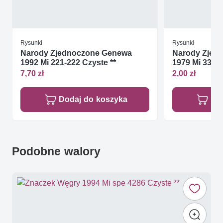
Rysunki
Rysunki
Narody Zjednoczone Genewa
Narody Zjed
1992 Mi 221-222 Czyste **
1979 Mi 334-3
7,70 zł
2,00 zł
Dodaj do koszyka
Do
Podobne walory