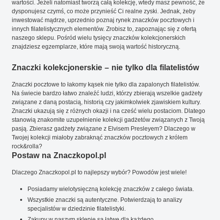
wartości. Jeżeli natomiast tworzą całą kolekcję, wtedy masz pewność, że
dysponujesz czymś, co może przynieść Ci realne zyski. Jednak, żeby
inwestować mądrze, uprzednio poznaj rynek znaczków pocztowych i
innych filatelistycznych elementów. Zrobisz to, zapoznając się z ofertą
naszego sklepu. Pośród wielu tysięcy znaczków kolekcjonerskich
znajdziesz egzemplarze, które mają swoją wartość historyczną.
Znaczki kolekcjonerskie – nie tylko dla filatelistów
Znaczki pocztowe to łakomy kąsek nie tylko dla zapalonych filatelistów.
Na świecie bardzo łatwo znaleźć ludzi, którzy zbierają wszelkie gadżety
związane z daną postacią, historią czy jakimkolwiek zjawiskiem kultury.
Znaczki ukazują się z różnych okazji i na cześć wielu postaciom. Dlatego
stanowią znakomite uzupełnienie kolekcji gadżetów związanych z Twoją
pasją. Zbierasz gadżety związane z Elvisem Presleyem? Dlaczego w
Twojej kolekcji miałoby zabraknąć znaczków pocztowych z królem
rock&rolla?
Postaw na Znaczkopol.pl
Dlaczego Znaczkopol.pl to najlepszy wybór? Powodów jest wiele!
Posiadamy wielotysięczną kolekcję znaczków z całego świata.
Wszystkie znaczki są autentyczne. Potwierdzają to analizy
specjalistów w dziedzinie filatelistyki.
Zakupy w naszym sklepie są łatwe dla każdego.