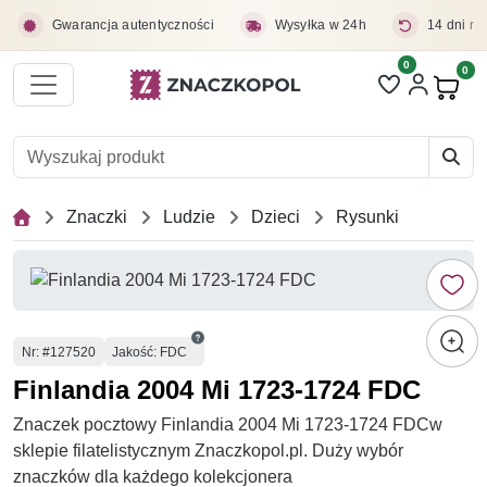
Przejdź do treści głównej
Gwarancja autentyczności
Wysyłka w 24h
14 dni na
0
Liczba pozycji 
0
Pro
Znaczki
Ludzie
Dzieci
Rysunki
Numer
Nr
: #127520
Jakość: FDC
Finlandia 2004 Mi 1723-1724 FDC
Znaczek pocztowy Finlandia 2004 Mi 1723-1724 FDCw
sklepie filatelistycznym Znaczkopol.pl. Duży wybór
znaczków dla każdego kolekcjonera