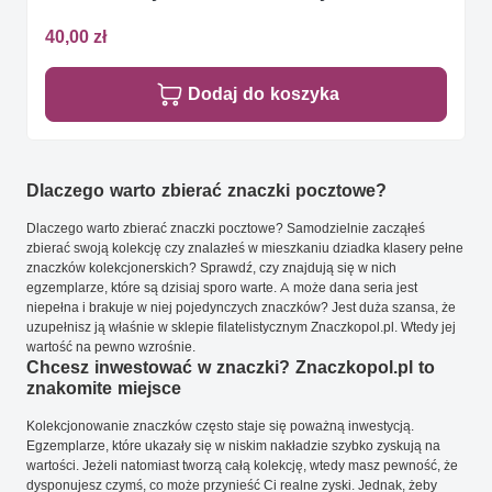
40,00 zł
Dodaj do koszyka
Dlaczego warto zbierać znaczki pocztowe?
Dlaczego warto zbierać znaczki pocztowe? Samodzielnie zacząłeś
zbierać swoją kolekcję czy znalazłeś w mieszkaniu dziadka klasery pełne
znaczków kolekcjonerskich? Sprawdź, czy znajdują się w nich
egzemplarze, które są dzisiaj sporo warte. A może dana seria jest
niepełna i brakuje w niej pojedynczych znaczków? Jest duża szansa, że
uzupełnisz ją właśnie w sklepie filatelistycznym Znaczkopol.pl. Wtedy jej
wartość na pewno wzrośnie.
Chcesz inwestować w znaczki? Znaczkopol.pl to
znakomite miejsce
Kolekcjonowanie znaczków często staje się poważną inwestycją.
Egzemplarze, które ukazały się w niskim nakładzie szybko zyskują na
wartości. Jeżeli natomiast tworzą całą kolekcję, wtedy masz pewność, że
dysponujesz czymś, co może przynieść Ci realne zyski. Jednak, żeby