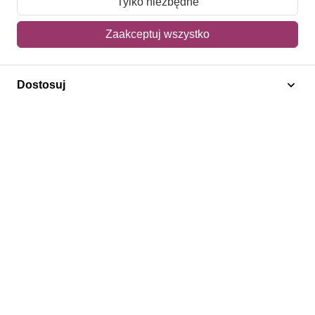
Tylko niezbędne
Mój koszyk
Zaakceptuj wszystko
Adres dostawy
Dostosuj
Polecamy
Znaczki Konie
Znaczki Politycy
Znaczki Żaglowce
Znaczki Kolarstwo
Znaczki Boże Narodzenie
Regulamin
Prywatność
Bezpieczeństwo