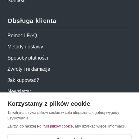
Kontakt
Obsługa klienta
Pomoc i FAQ
Metody dostawy
Sposoby płatności
Zwroty i reklamacje
Jak kupować?
Newsletter
Korzystamy z plików cookie
Konto
Ta witryna używa plików cookie w celu ulepszenia ogólnej wygody
użytkowania.
Moje konto
Zajrzyj do naszej
Polityki plików cookie
, aby uzyskać więcej informacji.
Moje zamówienia