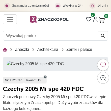
Przejdź do treści głównej
Gwarancja autentyczności
Wysyłka w 24h
14 dni na
0
Liczba pozycji 
0
Pro
Znaczki
Architektura
Zamki i pałace
Numer
Nr
: #126837
Jakość: FDC
Czechy 2005 Mi spe 420 FDC
Znaczek pocztowy Czechy 2005 Mi spe 420 FDCw sklepie
filatelistycznym Znaczkopol.pl. Duży wybór znaczków dla
każdego kolekcjonera