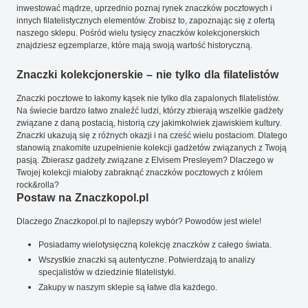
inwestować mądrze, uprzednio poznaj rynek znaczków pocztowych i
innych filatelistycznych elementów. Zrobisz to, zapoznając się z ofertą
naszego sklepu. Pośród wielu tysięcy znaczków kolekcjonerskich
znajdziesz egzemplarze, które mają swoją wartość historyczną.
Znaczki kolekcjonerskie – nie tylko dla filatelistów
Znaczki pocztowe to łakomy kąsek nie tylko dla zapalonych filatelistów.
Na świecie bardzo łatwo znaleźć ludzi, którzy zbierają wszelkie gadżety
związane z daną postacią, historią czy jakimkolwiek zjawiskiem kultury.
Znaczki ukazują się z różnych okazji i na cześć wielu postaciom. Dlatego
stanowią znakomite uzupełnienie kolekcji gadżetów związanych z Twoją
pasją. Zbierasz gadżety związane z Elvisem Presleyem? Dlaczego w
Twojej kolekcji miałoby zabraknąć znaczków pocztowych z królem
rock&rolla?
Postaw na Znaczkopol.pl
Dlaczego Znaczkopol.pl to najlepszy wybór? Powodów jest wiele!
Posiadamy wielotysięczną kolekcję znaczków z całego świata.
Wszystkie znaczki są autentyczne. Potwierdzają to analizy
specjalistów w dziedzinie filatelistyki.
Zakupy w naszym sklepie są łatwe dla każdego.