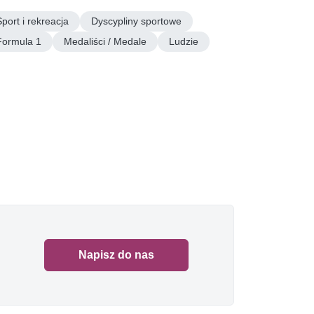
Sport i rekreacja
Dyscypliny sportowe
Formula 1
Medaliści / Medale
Ludzie
Napisz do nas