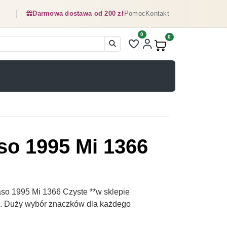
Darmowa dostawa od 200 zł
Pomoc
Kontakt
0
Liczba pozycji na liście ulubionyc
0
Produkty w koszyku:
so 1995 Mi 1366
so 1995 Mi 1366 Czyste **w sklepie
pl. Duży wybór znaczków dla każdego