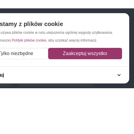
stamy z plików cookie
a używa plików cookie w celu ulepszenia ogólnej wygody użytkowania.
Napisz do nas
Zapisz się do newslettera
 naszej
Polityki plików cookie
, aby uzyskać więcej informacji.
Tylko niezbędne
Zaakceptuj wszystko
uj
Polecamy
Znaczki Konie
Znaczki Politycy
Znaczki Żaglowce
Znaczki Kolarstwo