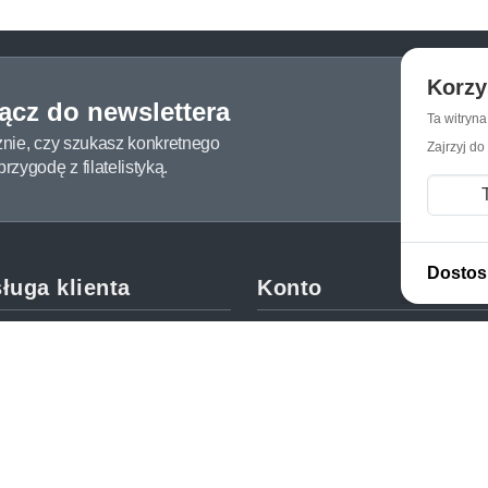
Korzy
łącz do newslettera
Ta witryn
żnie, czy szukasz konkretnego
Zajrzyj do
zygodę z filatelistyką.
Dostos
ługa klienta
Konto
c i FAQ
Moje konto
dy dostawy
Moje zamówienia
oby płatności
Mój koszyk
y i reklamacje
Adres dostawy