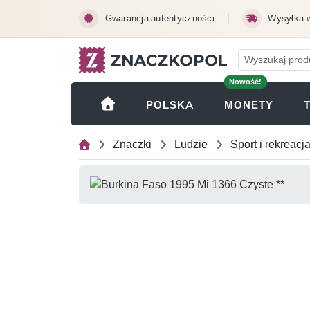
Przejdź do treści głównej
Gwarancja autentyczności
Wysyłka 
Nowość!
(OTWI
POLSKA
MONETY
Znaczki
Ludzie
Sport i rekreacj