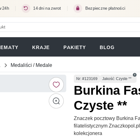
w 24h
14 dni na zwrot
Bezpieczne płatności
ERA SIĘ W NOWEJ KARCIE)
TEMATY
KRAJE
PAKIETY
BLOG
a
Medaliści / Medale
Numer
Nr
: #123169
Jakość: Czyste **
Burkina Fa
Czyste **
Znaczek pocztowy Burkina Fa
filatelistycznym Znaczkopol.
kolekcjonera