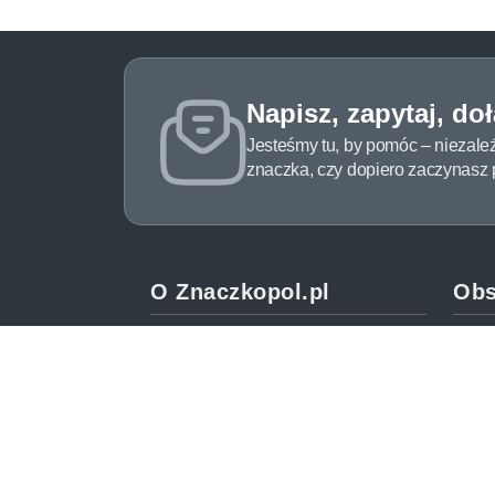
Napisz, zapytaj, do
Jesteśmy tu, by pomóc – niezale
znaczka, czy dopiero zaczynasz pr
O Znaczkopol.pl
Obs
O nas
Pomo
Blog
Meto
Regulamin
Spos
Polityka prywatności
Zwrot