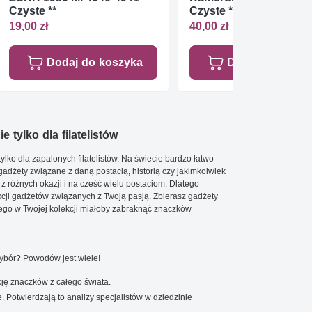
Czyste **
Czyste **
19,00 zł
40,00 zł
Dodaj do koszyka
Dodaj do koszy
e tylko dla filatelistów
ylko dla zapalonych filatelistów. Na świecie bardzo łatwo
 gadżety związane z daną postacią, historią czy jakimkolwiek
 z różnych okazji i na cześć wielu postaciom. Dlatego
cji gadżetów związanych z Twoją pasją. Zbierasz gadżety
go w Twojej kolekcji miałoby zabraknąć znaczków
wybór? Powodów jest wiele!
ję znaczków z całego świata.
. Potwierdzają to analizy specjalistów w dziedzinie