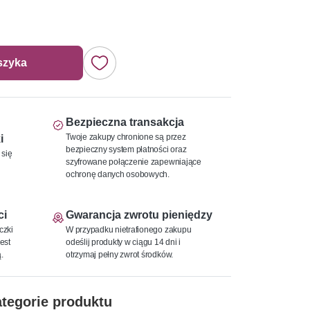
szyka
Bezpieczna transakcja
Twoje zakupy chronione są przez
i
bezpieczny system płatności oraz
 się
szyfrowane połączenie zapewniające
ochronę danych osobowych.
ci
Gwarancja zwrotu pieniędzy
czki
W przypadku nietrafionego zakupu
est
odeślij produkty w ciągu 14 dni i
.
otrzymaj pełny zwrot środków.
tegorie produktu