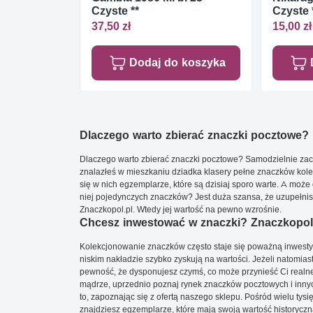
Czyste **
Czyste 
37,50 zł
15,00 zł
Dodaj do koszyka
Dlaczego warto zbierać znaczki pocztowe?
Dlaczego warto zbierać znaczki pocztowe? Samodzielnie zacz
znalazłeś w mieszkaniu dziadka klasery pełne znaczków kole
się w nich egzemplarze, które są dzisiaj sporo warte. A może 
niej pojedynczych znaczków? Jest duża szansa, że uzupełnisz 
Znaczkopol.pl. Wtedy jej wartość na pewno wzrośnie.
Chcesz inwestować w znaczki? Znaczkopol.
Kolekcjonowanie znaczków często staje się poważną inwestyc
niskim nakładzie szybko zyskują na wartości. Jeżeli natomias
pewność, że dysponujesz czymś, co może przynieść Ci realne
mądrze, uprzednio poznaj rynek znaczków pocztowych i innych
to, zapoznając się z ofertą naszego sklepu. Pośród wielu tys
znajdziesz egzemplarze, które mają swoją wartość historyczn