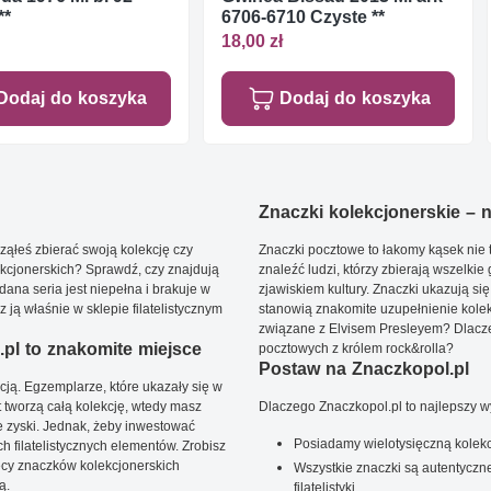
**
6706-6710 Czyste **
18,00 zł
Dodaj do koszyka
Dodaj do koszyka
Znaczki kolekcjonerskie – ni
ąłeś zbierać swoją kolekcję czy
Znaczki pocztowe to łakomy kąsek nie t
kcjonerskich? Sprawdź, czy znajdują
znaleźć ludzi, którzy zbierają wszelkie
dana seria jest niepełna i brakuje w
zjawiskiem kultury. Znaczki ukazują się
ją właśnie w sklepie filatelistycznym
stanowią znakomite uzupełnienie kolek
związane z Elvisem Presleyem? Dlacze
pl to znakomite miejsce
pocztowych z królem rock&rolla?
Postaw na Znaczkopol.pl
ją. Egzemplarze, które ukazały się w
t tworzą całą kolekcję, wtedy masz
Dlaczego Znaczkopol.pl to najlepszy 
 zyski. Jednak, żeby inwestować
Posiadamy wielotysięczną kolekc
 filatelistycznych elementów. Zrobisz
ięcy znaczków kolekcjonerskich
Wszystkie znaczki są autentyczne
ą.
filatelistyki.