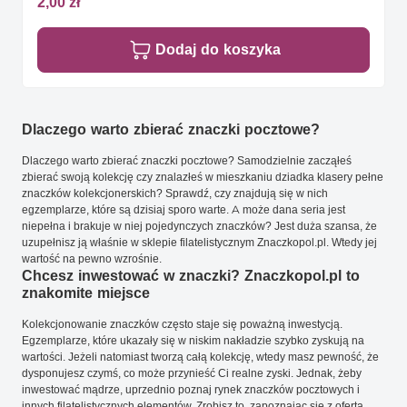
2,00 zł
Dodaj do koszyka
Dlaczego warto zbierać znaczki pocztowe?
Dlaczego warto zbierać znaczki pocztowe? Samodzielnie zacząłeś
zbierać swoją kolekcję czy znalazłeś w mieszkaniu dziadka klasery pełne
znaczków kolekcjonerskich? Sprawdź, czy znajdują się w nich
egzemplarze, które są dzisiaj sporo warte. A może dana seria jest
niepełna i brakuje w niej pojedynczych znaczków? Jest duża szansa, że
uzupełnisz ją właśnie w sklepie filatelistycznym Znaczkopol.pl. Wtedy jej
wartość na pewno wzrośnie.
Chcesz inwestować w znaczki? Znaczkopol.pl to
znakomite miejsce
Kolekcjonowanie znaczków często staje się poważną inwestycją.
Egzemplarze, które ukazały się w niskim nakładzie szybko zyskują na
wartości. Jeżeli natomiast tworzą całą kolekcję, wtedy masz pewność, że
dysponujesz czymś, co może przynieść Ci realne zyski. Jednak, żeby
inwestować mądrze, uprzednio poznaj rynek znaczków pocztowych i
innych filatelistycznych elementów. Zrobisz to, zapoznając się z ofertą