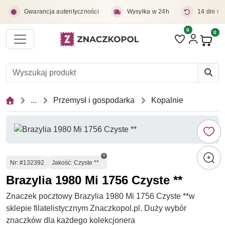
Przejdź do treści głównej
Gwarancja autentyczności
Wysyłka w 24h
14 dni na
0
Liczba pozycji 
0
Pro
...
Przemysł i gospodarka
Kopalnie
Numer
Nr
: #132392
Jakość: Czyste **
Brazylia 1980 Mi 1756 Czyste **
Znaczek pocztowy Brazylia 1980 Mi 1756 Czyste **w
sklepie filatelistycznym Znaczkopol.pl. Duży wybór
znaczków dla każdego kolekcjonera