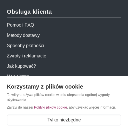
Obsługa klienta
Pomoc i FAQ
Metody dostawy
Sposoby płatności
Zwroty i reklamacje
Jak kupować?
Newsletter
Korzystamy z plików cookie
Konto
Ta witryna używa plików cookie w celu ulepszenia ogólnej wygody
użytkowania.
Zajrzyj do naszej
Polityki plików cookie
, aby uzyskać więcej informacji.
Moje konto
Moje zamówienia
Tylko niezbędne