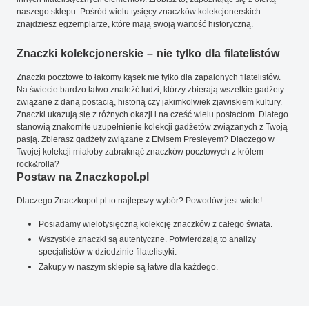
naszego sklepu. Pośród wielu tysięcy znaczków kolekcjonerskich
znajdziesz egzemplarze, które mają swoją wartość historyczną.
Znaczki kolekcjonerskie – nie tylko dla filatelistów
Znaczki pocztowe to łakomy kąsek nie tylko dla zapalonych filatelistów.
Na świecie bardzo łatwo znaleźć ludzi, którzy zbierają wszelkie gadżety
związane z daną postacią, historią czy jakimkolwiek zjawiskiem kultury.
Znaczki ukazują się z różnych okazji i na cześć wielu postaciom. Dlatego
stanowią znakomite uzupełnienie kolekcji gadżetów związanych z Twoją
pasją. Zbierasz gadżety związane z Elvisem Presleyem? Dlaczego w
Twojej kolekcji miałoby zabraknąć znaczków pocztowych z królem
rock&rolla?
Postaw na Znaczkopol.pl
Dlaczego Znaczkopol.pl to najlepszy wybór? Powodów jest wiele!
Posiadamy wielotysięczną kolekcję znaczków z całego świata.
Wszystkie znaczki są autentyczne. Potwierdzają to analizy
specjalistów w dziedzinie filatelistyki.
Zakupy w naszym sklepie są łatwe dla każdego.