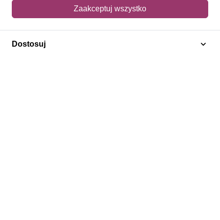
Mój koszyk
Zaakceptuj wszystko
Adres dostawy
Dostosuj
Polecamy
Znaczki Konie
Znaczki Politycy
Znaczki Żaglowce
Znaczki Kwiaty
Znaczki Boże Narodzenie
Regulamin
Prywatność
Bezpieczeństwo
2026 © SlimAD All Rights Reserved.