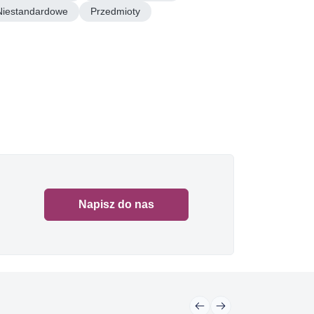
Niestandardowe
Przedmioty
Napisz do nas