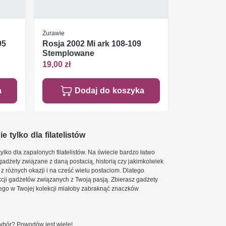
Żurawie
95
Rosja 2002 Mi ark 108-109
Stemplowane
19,00 zł
a
Dodaj do koszyka
e tylko dla filatelistów
ylko dla zapalonych filatelistów. Na świecie bardzo łatwo
 gadżety związane z daną postacią, historią czy jakimkolwiek
 z różnych okazji i na cześć wielu postaciom. Dlatego
cji gadżetów związanych z Twoją pasją. Zbierasz gadżety
go w Twojej kolekcji miałoby zabraknąć znaczków
wybór? Powodów jest wiele!