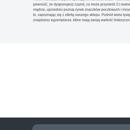
pewność, że dysponujesz czymś, co może przynieść Ci realne
mądrze, uprzednio poznaj rynek znaczków pocztowych i innych
to, zapoznając się z ofertą naszego sklepu. Pośród wielu tys
znajdziesz egzemplarze, które mają swoją wartość historyczn