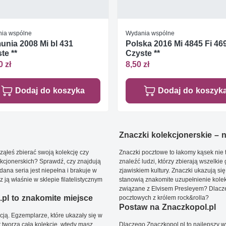
ia wspólne
Wydania wspólne
nia 2008 Mi bl 431
Polska 2016 Mi 4845 Fi 46
te **
Czyste **
0 zł
8,50 zł
Dodaj do koszyka
Dodaj do koszyk
Znaczki kolekcjonerskie – ni
ąłeś zbierać swoją kolekcję czy
Znaczki pocztowe to łakomy kąsek nie t
kcjonerskich? Sprawdź, czy znajdują
znaleźć ludzi, którzy zbierają wszelkie
dana seria jest niepełna i brakuje w
zjawiskiem kultury. Znaczki ukazują się
ją właśnie w sklepie filatelistycznym
stanowią znakomite uzupełnienie kolek
związane z Elvisem Presleyem? Dlacze
pl to znakomite miejsce
pocztowych z królem rock&rolla?
Postaw na Znaczkopol.pl
ją. Egzemplarze, które ukazały się w
t tworzą całą kolekcję, wtedy masz
Dlaczego Znaczkopol.pl to najlepszy 