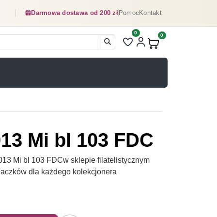
Darmowa dostawa od 200 zł
Pomoc
Kontakt
0
Liczba pozycji na liście ulubionyc
0
Produkty w koszyku:
013 Mi bl 103 FDC
13 Mi bl 103 FDCw sklepie filatelistycznym
naczków dla każdego kolekcjonera