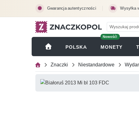
Przejdź do treści głównej
Gwarancja autentyczności
Wysyłka 
Nowość!
(OTWI
POLSKA
MONETY
Znaczki
Niestandardowe
Wydan