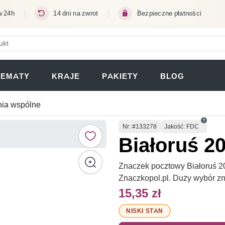
w 24h
14 dni na zwrot
Bezpieczne płatności
ERA SIĘ W NOWEJ KARCIE)
TEMATY
KRAJE
PAKIETY
BLOG
ia wspólne
Numer
Nr
: #133278
Jakość: FDC
Białoruś 2
Znaczek pocztowy Białoruś 20
Znaczkopol.pl. Duży wybór z
15,35 zł
NISKI STAN