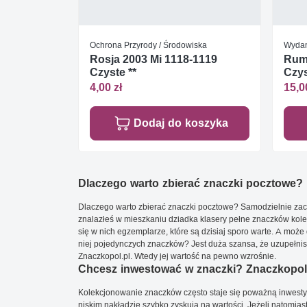
Ochrona Przyrody / Środowiska
Wydan
Rosja 2003 Mi 1118-1119
Rumu
Czyste **
Czys
4,00 zł
15,0
Dodaj do koszyka
Dlaczego warto zbierać znaczki pocztowe?
Dlaczego warto zbierać znaczki pocztowe? Samodzielnie zacz
znalazłeś w mieszkaniu dziadka klasery pełne znaczków kole
się w nich egzemplarze, które są dzisiaj sporo warte. A może 
niej pojedynczych znaczków? Jest duża szansa, że uzupełnisz 
Znaczkopol.pl. Wtedy jej wartość na pewno wzrośnie.
Chcesz inwestować w znaczki? Znaczkopol.
Kolekcjonowanie znaczków często staje się poważną inwestyc
niskim nakładzie szybko zyskują na wartości. Jeżeli natomias