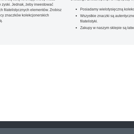
 zyski. Jednak, żeby inwestować
Posiadamy wielotysięczną kolekc
 filatelistycznych elementów. Zrobisz
ięcy znaczków kolekcjonerskich
Wszystkie znaczki są autentyczne
ą.
filatelistyki.
Zakupy w naszym sklepie są łatw