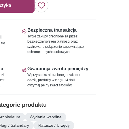
szyka
Bezpieczna transakcja
Twoje zakupy chronione są przez
i
bezpieczny system płatności oraz
 się
szyfrowane połączenie zapewniające
ochronę danych osobowych.
ci
Gwarancja zwrotu pieniędzy
czki
W przypadku nietrafionego zakupu
est
odeślij produkty w ciągu 14 dni i
.
otrzymaj pełny zwrot środków.
tegorie produktu
Architektura
Wydania wspólne
Flagi / Sztandary
Ratusze / Urzędy