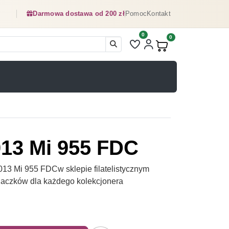
Darmowa dostawa od 200 zł
Pomoc
Kontakt
0
Liczba pozycji na liście ulubionyc
0
Produkty w koszyku:
013 Mi 955 FDC
13 Mi 955 FDCw sklepie filatelistycznym
naczków dla każdego kolekcjonera