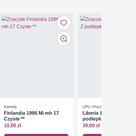
Karnety
UPU / Poczta
Finlandia 1986 Mi mh 17
Liberia 1950 Mi bl 3 Z
Czyste **
podlepką *
10,00 zł
30,00 zł