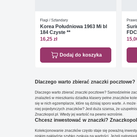
Flagi / Sztandary
Praw
Korea Południowa 1963 Mi bl
Suri
184 Czyste **
FDC
16,25 zł
15,0
Dodaj do koszyka
Dlaczego warto zbierać znaczki pocztowe?
Dlaczego warto zbierać znaczki pocztowe? Samodzielnie zacz
znalazłeś w mieszkaniu dziadka klasery pełne znaczków kole
się w nich egzemplarze, które są dzisiaj sporo warte. A może 
niej pojedynczych znaczków? Jest duża szansa, że uzupełnisz 
Znaczkopol.pl. Wtedy jej wartość na pewno wzrośnie.
Chcesz inwestować w znaczki? Znaczkopol.
Kolekcjonowanie znaczków często staje się poważną inwestyc
niskim nakładzie szybko zyskują na wartości. Jeżeli natomias