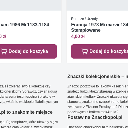
o
Ratusze / Urzędy
nam 1986 Mi 1183-1184
Francja 1973 Mi marvie18
Stemplowane
0 zł
4,00 zł
Dodaj do koszyka
Dodaj do koszyk
Znaczki kolekcjonerskie – ni
ąłeś zbierać swoją kolekcję czy
Znaczki pocztowe to łakomy kąsek nie t
kcjonerskich? Sprawdź, czy znajdują
znaleźć ludzi, którzy zbierają wszelkie
dana seria jest niepełna i brakuje w
zjawiskiem kultury. Znaczki ukazują się
ją właśnie w sklepie filatelistycznym
stanowią znakomite uzupełnienie kolek
związane z Elvisem Presleyem? Dlacze
pl to znakomite miejsce
pocztowych z królem rock&rolla?
Postaw na Znaczkopol.pl
ją. Egzemplarze, które ukazały się w
t tworzą całą kolekcję, wtedy masz
Dlaczego Znaczkopol.pl to najlepszy 