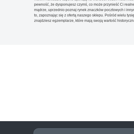
pewność, że dysponujesz czymś, co może przynieść Ci realne
mądrze, uprzednio poznaj rynek znaczków pocztowych i innych
to, zapoznając się z ofertą naszego sklepu. Pośród wielu tys
znajdziesz egzemplarze, które mają swoją wartość historyczn