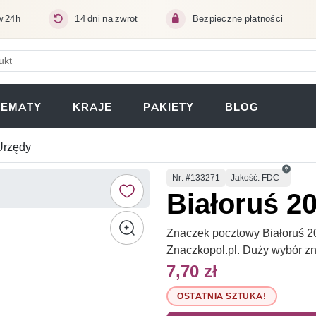
w 24h
14 dni na zwrot
Bezpieczne płatności
ERA SIĘ W NOWEJ KARCIE)
TEMATY
KRAJE
PAKIETY
BLOG
Urzędy
Numer
Nr
: #133271
Jakość: FDC
Białoruś 2
Znaczek pocztowy Białoruś 20
Znaczkopol.pl. Duży wybór z
7,70 zł
OSTATNIA SZTUKA!