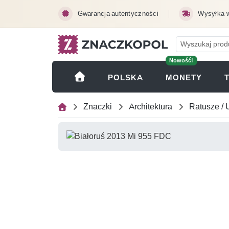
Przejdź do treści głównej
Gwarancja autentyczności
Wysyłka 
Nowość!
(OTWI
POLSKA
MONETY
Znaczki
Architektura
Ratusze / 