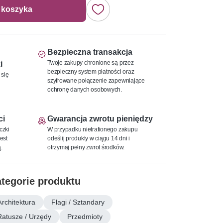
 koszyka
Bezpieczna transakcja
Twoje zakupy chronione są przez
i
bezpieczny system płatności oraz
 się
szyfrowane połączenie zapewniające
ochronę danych osobowych.
ci
Gwarancja zwrotu pieniędzy
czki
W przypadku nietrafionego zakupu
est
odeślij produkty w ciągu 14 dni i
.
otrzymaj pełny zwrot środków.
tegorie produktu
Architektura
Flagi / Sztandary
Ratusze / Urzędy
Przedmioty