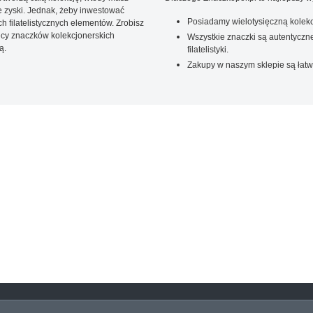
 zyski. Jednak, żeby inwestować
Posiadamy wielotysięczną kolekc
 filatelistycznych elementów. Zrobisz
ięcy znaczków kolekcjonerskich
Wszystkie znaczki są autentyczne
ą.
filatelistyki.
Zakupy w naszym sklepie są łatw