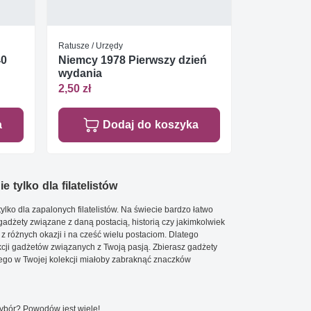
Ratusze / Urzędy
40
Niemcy 1978 Pierwszy dzień
wydania
2,50 zł
a
Dodaj do koszyka
e tylko dla filatelistów
ylko dla zapalonych filatelistów. Na świecie bardzo łatwo
 gadżety związane z daną postacią, historią czy jakimkolwiek
 z różnych okazji i na cześć wielu postaciom. Dlatego
cji gadżetów związanych z Twoją pasją. Zbierasz gadżety
go w Twojej kolekcji miałoby zabraknąć znaczków
wybór? Powodów jest wiele!