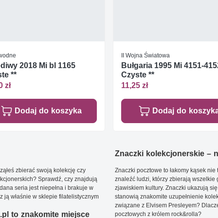
 wodne
II Wojna Światowa
diwy 2018 Mi bl 1165
Bułgaria 1995 Mi 4151-415
te **
Czyste **
0 zł
11,25 zł
Dodaj do koszyka
Dodaj do koszyk
Znaczki kolekcjonerskie – ni
ąłeś zbierać swoją kolekcję czy
Znaczki pocztowe to łakomy kąsek nie t
kcjonerskich? Sprawdź, czy znajdują
znaleźć ludzi, którzy zbierają wszelkie
dana seria jest niepełna i brakuje w
zjawiskiem kultury. Znaczki ukazują się
ją właśnie w sklepie filatelistycznym
stanowią znakomite uzupełnienie kolek
związane z Elvisem Presleyem? Dlacze
pl to znakomite miejsce
pocztowych z królem rock&rolla?