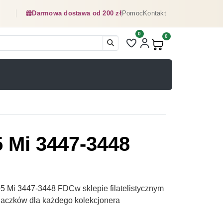
Darmowa dostawa od 200 zł
Pomoc
Kontakt
0
Liczba pozycji na liście ulubionyc
0
Produkty w koszyku:
5 Mi 3447-3448
5 Mi 3447-3448 FDCw sklepie filatelistycznym
naczków dla każdego kolekcjonera