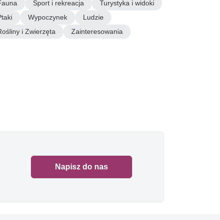
Fauna
Sport i rekreacja
Turystyka i widoki
Ptaki
Wypoczynek
Ludzie
Rośliny i Zwierzęta
Zainteresowania
Napisz do nas