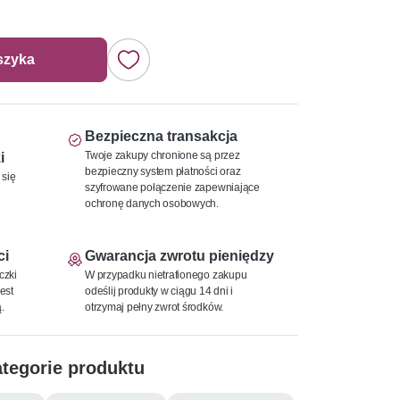
szyka
Bezpieczna transakcja
Twoje zakupy chronione są przez
i
bezpieczny system płatności oraz
 się
szyfrowane połączenie zapewniające
ochronę danych osobowych.
ci
Gwarancja zwrotu pieniędzy
czki
W przypadku nietrafionego zakupu
est
odeślij produkty w ciągu 14 dni i
.
otrzymaj pełny zwrot środków.
tegorie produktu