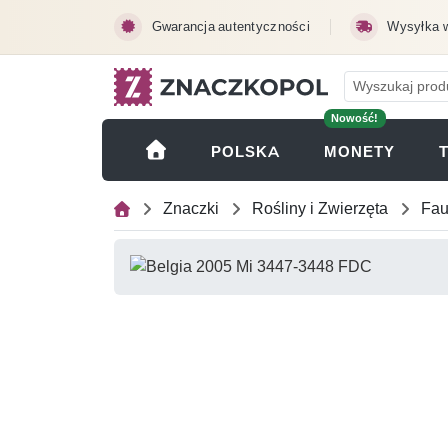
Przejdź do treści głównej
Gwarancja autentyczności
Wysyłka 
Nowość!
(OTWI
POLSKA
MONETY
Znaczki
Rośliny i Zwierzęta
Fa