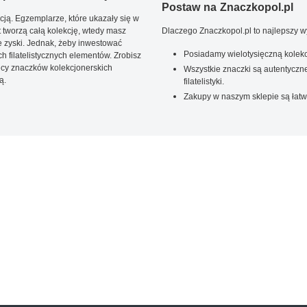
Postaw na Znaczkopol.pl
ją. Egzemplarze, które ukazały się w
t tworzą całą kolekcję, wtedy masz
Dlaczego Znaczkopol.pl to najlepszy 
 zyski. Jednak, żeby inwestować
Posiadamy wielotysięczną kolekc
 filatelistycznych elementów. Zrobisz
ięcy znaczków kolekcjonerskich
Wszystkie znaczki są autentyczne
ą.
filatelistyki.
Zakupy w naszym sklepie są łatw