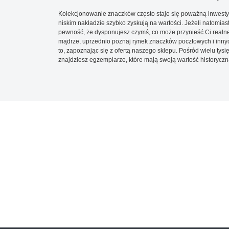
Kolekcjonowanie znaczków często staje się poważną inwestyc
niskim nakładzie szybko zyskują na wartości. Jeżeli natomias
pewność, że dysponujesz czymś, co może przynieść Ci realne
mądrze, uprzednio poznaj rynek znaczków pocztowych i innych
to, zapoznając się z ofertą naszego sklepu. Pośród wielu tys
znajdziesz egzemplarze, które mają swoją wartość historyczn