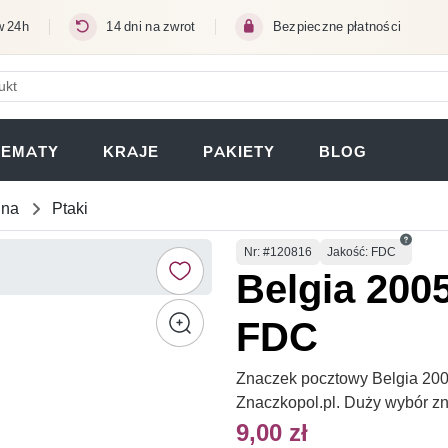
w 24h
14 dni na zwrot
Bezpieczne płatności
ERA SIĘ W NOWEJ KARCIE)
TEMATY
KRAJE
PAKIETY
BLOG
una
Ptaki
Numer
Nr
: #120816
Jakość: FDC
Belgia 200
FDC
Znaczek pocztowy Belgia 200
Znaczkopol.pl. Duży wybór z
9,00 zł