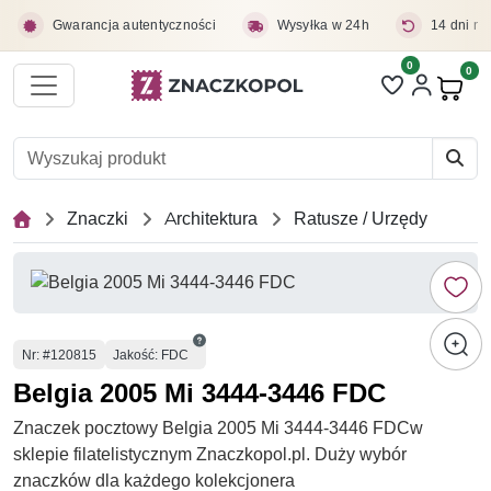
Przejdź do treści głównej
Gwarancja autentyczności
Wysyłka w 24h
14 dni na
0
Liczba pozycji 
0
Pro
Znaczki
Architektura
Ratusze / Urzędy
Numer
Nr
: #120815
Jakość: FDC
Belgia 2005 Mi 3444-3446 FDC
Znaczek pocztowy Belgia 2005 Mi 3444-3446 FDCw
sklepie filatelistycznym Znaczkopol.pl. Duży wybór
znaczków dla każdego kolekcjonera