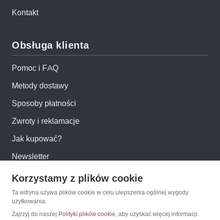
Kontakt
Obsługa klienta
Pomoc i FAQ
Metody dostawy
Sposoby płatności
Zwroty i reklamacje
Jak kupować?
Newsletter
Korzystamy z plików cookie
Konto
Ta witryna używa plików cookie w celu ulepszenia ogólnej wygody
użytkowania.
Moje konto
Zajrzyj do naszej
Polityki plików cookie
, aby uzyskać więcej informacji.