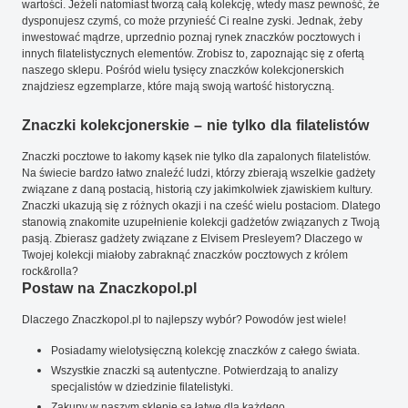
wartości. Jeżeli natomiast tworzą całą kolekcję, wtedy masz pewność, że
dysponujesz czymś, co może przynieść Ci realne zyski. Jednak, żeby
inwestować mądrze, uprzednio poznaj rynek znaczków pocztowych i
innych filatelistycznych elementów. Zrobisz to, zapoznając się z ofertą
naszego sklepu. Pośród wielu tysięcy znaczków kolekcjonerskich
znajdziesz egzemplarze, które mają swoją wartość historyczną.
Znaczki kolekcjonerskie – nie tylko dla filatelistów
Znaczki pocztowe to łakomy kąsek nie tylko dla zapalonych filatelistów.
Na świecie bardzo łatwo znaleźć ludzi, którzy zbierają wszelkie gadżety
związane z daną postacią, historią czy jakimkolwiek zjawiskiem kultury.
Znaczki ukazują się z różnych okazji i na cześć wielu postaciom. Dlatego
stanowią znakomite uzupełnienie kolekcji gadżetów związanych z Twoją
pasją. Zbierasz gadżety związane z Elvisem Presleyem? Dlaczego w
Twojej kolekcji miałoby zabraknąć znaczków pocztowych z królem
rock&rolla?
Postaw na Znaczkopol.pl
Dlaczego Znaczkopol.pl to najlepszy wybór? Powodów jest wiele!
Posiadamy wielotysięczną kolekcję znaczków z całego świata.
Wszystkie znaczki są autentyczne. Potwierdzają to analizy
specjalistów w dziedzinie filatelistyki.
Zakupy w naszym sklepie są łatwe dla każdego.