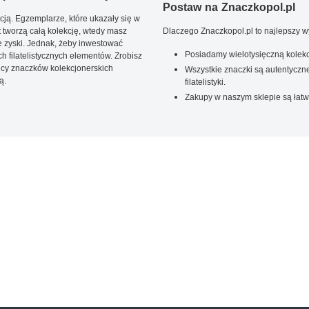
Postaw na Znaczkopol.pl
ją. Egzemplarze, które ukazały się w
t tworzą całą kolekcję, wtedy masz
Dlaczego Znaczkopol.pl to najlepszy 
 zyski. Jednak, żeby inwestować
Posiadamy wielotysięczną kolekc
 filatelistycznych elementów. Zrobisz
ięcy znaczków kolekcjonerskich
Wszystkie znaczki są autentyczne
ą.
filatelistyki.
Zakupy w naszym sklepie są łatw