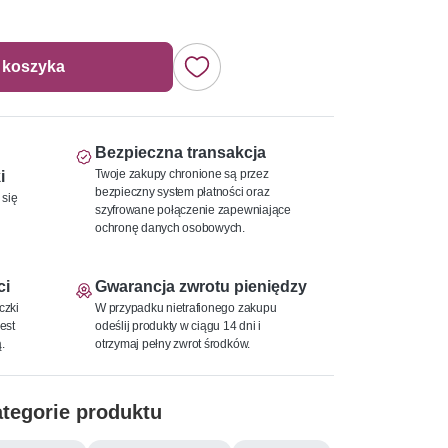
 koszyka
Bezpieczna transakcja
Twoje zakupy chronione są przez
i
bezpieczny system płatności oraz
 się
szyfrowane połączenie zapewniające
ochronę danych osobowych.
ci
Gwarancja zwrotu pieniędzy
czki
W przypadku nietrafionego zakupu
est
odeślij produkty w ciągu 14 dni i
.
otrzymaj pełny zwrot środków.
tegorie produktu