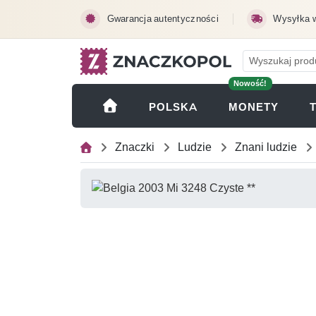
Przejdź do treści głównej
Gwarancja autentyczności
Wysyłka 
Nowość!
(OTWI
POLSKA
MONETY
Znaczki
Ludzie
Znani ludzie