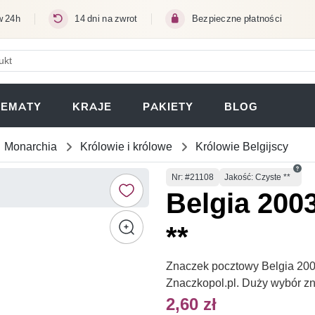
w 24h
14 dni na zwrot
Bezpieczne płatności
ERA SIĘ W NOWEJ KARCIE)
TEMATY
KRAJE
PAKIETY
BLOG
Monarchia
Królowie i królowe
Królowie Belgijscy
Numer
Nr
: #21108
Jakość: Czyste **
Belgia 200
**
Znaczek pocztowy Belgia 2003
Znaczkopol.pl. Duży wybór z
2,60 zł