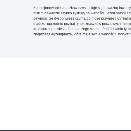
Kolekcjonowanie znaczków często staje się poważną inwestyc
niskim nakładzie szybko zyskują na wartości. Jeżeli natomias
pewność, że dysponujesz czymś, co może przynieść Ci realne
mądrze, uprzednio poznaj rynek znaczków pocztowych i innych
to, zapoznając się z ofertą naszego sklepu. Pośród wielu tys
znajdziesz egzemplarze, które mają swoją wartość historyczn