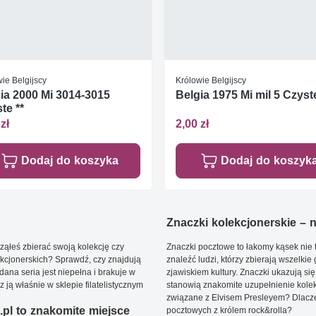
ie Belgijscy
Królowie Belgijscy
ia 2000 Mi 3014-3015
Belgia 1975 Mi mil 5 Czyste
te **
zł
2,00 zł
Dodaj do koszyka
Dodaj do koszyk
Znaczki kolekcjonerskie – ni
ąłeś zbierać swoją kolekcję czy
Znaczki pocztowe to łakomy kąsek nie t
kcjonerskich? Sprawdź, czy znajdują
znaleźć ludzi, którzy zbierają wszelkie
dana seria jest niepełna i brakuje w
zjawiskiem kultury. Znaczki ukazują się
ją właśnie w sklepie filatelistycznym
stanowią znakomite uzupełnienie kolek
związane z Elvisem Presleyem? Dlacze
pl to znakomite miejsce
pocztowych z królem rock&rolla?