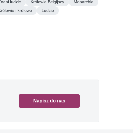
Znani ludzie
Królowie Belgijscy
Monarchia
Królowie i królowe
Ludzie
Napisz do nas