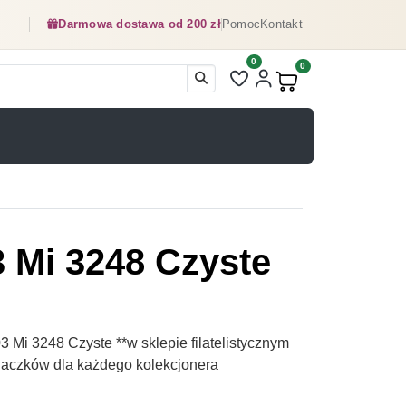
Darmowa dostawa od 200 zł
Pomoc
Kontakt
0
Liczba pozycji na liście ulubionyc
0
Produkty w koszyku:
3 Mi 3248 Czyste
 Mi 3248 Czyste **w sklepie filatelistycznym
naczków dla każdego kolekcjonera