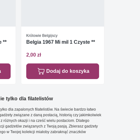
Królowie Belgijscy
 **
Belgia 1967 Mi mil 1 Czyste **
2,00 zł
a
Dodaj do koszyka
e tylko dla filatelistów
ylko dla zapalonych filatelistów. Na świecie bardzo łatwo
 gadżety związane z daną postacią, historią czy jakimkolwiek
 z różnych okazji i na cześć wielu postaciom. Dlatego
cji gadżetów związanych z Twoją pasją. Zbierasz gadżety
go w Twojej kolekcji miałoby zabraknąć znaczków