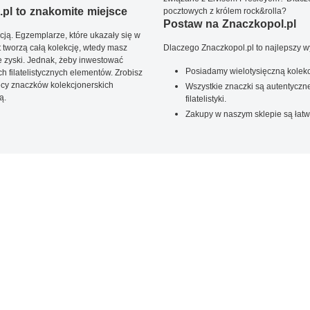
pl to znakomite miejsce
pocztowych z królem rock&rolla?
Postaw na Znaczkopol.pl
ją. Egzemplarze, które ukazały się w
t tworzą całą kolekcję, wtedy masz
Dlaczego Znaczkopol.pl to najlepszy 
 zyski. Jednak, żeby inwestować
Posiadamy wielotysięczną kolekc
 filatelistycznych elementów. Zrobisz
ięcy znaczków kolekcjonerskich
Wszystkie znaczki są autentyczne
ą.
filatelistyki.
Zakupy w naszym sklepie są łatw