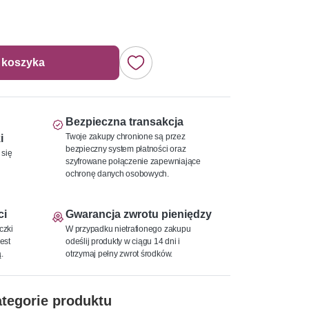
 koszyka
Bezpieczna transakcja
Twoje zakupy chronione są przez
i
bezpieczny system płatności oraz
 się
szyfrowane połączenie zapewniające
ochronę danych osobowych.
ci
Gwarancja zwrotu pieniędzy
czki
W przypadku nietrafionego zakupu
est
odeślij produkty w ciągu 14 dni i
.
otrzymaj pełny zwrot środków.
tegorie produktu