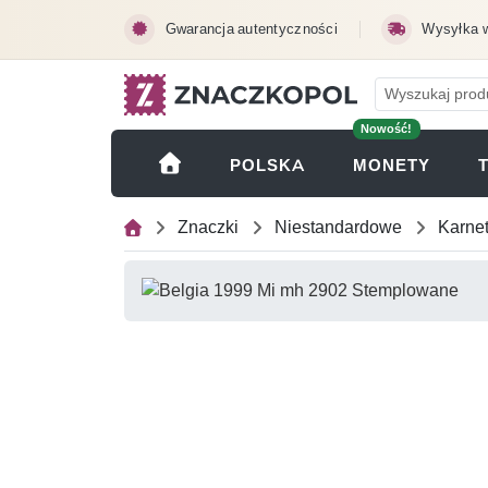
Przejdź do treści głównej
Gwarancja autentyczności
Wysyłka 
Nowość!
(OTWI
POLSKA
MONETY
Znaczki
Niestandardowe
Karne