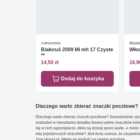
Astronomia
Miasta
Białoruś 2009 Mi mh 17 Czyste
Wło
**
14,50 zł
16,9
Dodaj do koszyka
Dlaczego warto zbierać znaczki pocztowe?
Dlaczego warto zbierać znaczki pocztowe? Samodzielnie zacz
znalazłeś w mieszkaniu dziadka klasery pełne znaczków kole
się w nich egzemplarze, które są dzisiaj sporo warte. A może 
niej pojedynczych znaczków? Jest duża szansa, że uzupełnisz 
Znaczkopol.pl. Wtedy jej wartość na pewno wzrośnie.