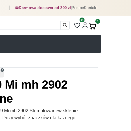
Darmowa dostawa od 200 zł
Pomoc
Kontakt
0
Liczba pozycji na liście ulubionyc
0
Produkty w koszyku:
9 Mi mh 2902
ne
99 Mi mh 2902 Stemplowanew sklepie
pl. Duży wybór znaczków dla każdego