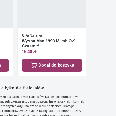
Boże Narodzenie
Wyspa Man 1993 Mi mh O-9
Czyste **
15,40 zł
a
Dodaj do koszyka
e tylko dla filatelistów
ylko dla zapalonych filatelistów. Na świecie bardzo łatwo
 gadżety związane z daną postacią, historią czy jakimkolwiek
 z różnych okazji i na cześć wielu postaciom. Dlatego
cji gadżetów związanych z Twoją pasją. Zbierasz gadżety
go w Twojej kolekcji miałoby zabraknąć znaczków