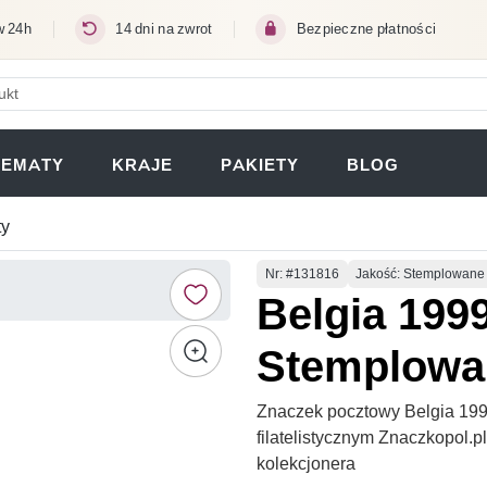
w 24h
14 dni na zwrot
Bezpieczne płatności
ERA SIĘ W NOWEJ KARCIE)
TEMATY
KRAJE
PAKIETY
BLOG
ty
Numer
Nr
: #131816
Jakość: Stemplowane
Belgia 199
Stemplowa
Znaczek pocztowy Belgia 19
filatelistycznym Znaczkopol.
kolekcjonera