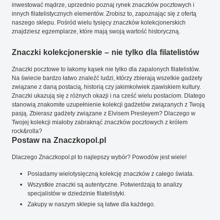
inwestować mądrze, uprzednio poznaj rynek znaczków pocztowych i
innych filatelistycznych elementów. Zrobisz to, zapoznając się z ofertą
naszego sklepu. Pośród wielu tysięcy znaczków kolekcjonerskich
znajdziesz egzemplarze, które mają swoją wartość historyczną.
Znaczki kolekcjonerskie – nie tylko dla filatelistów
Znaczki pocztowe to łakomy kąsek nie tylko dla zapalonych filatelistów.
Na świecie bardzo łatwo znaleźć ludzi, którzy zbierają wszelkie gadżety
związane z daną postacią, historią czy jakimkolwiek zjawiskiem kultury.
Znaczki ukazują się z różnych okazji i na cześć wielu postaciom. Dlatego
stanowią znakomite uzupełnienie kolekcji gadżetów związanych z Twoją
pasją. Zbierasz gadżety związane z Elvisem Presleyem? Dlaczego w
Twojej kolekcji miałoby zabraknąć znaczków pocztowych z królem
rock&rolla?
Postaw na Znaczkopol.pl
Dlaczego Znaczkopol.pl to najlepszy wybór? Powodów jest wiele!
Posiadamy wielotysięczną kolekcję znaczków z całego świata.
Wszystkie znaczki są autentyczne. Potwierdzają to analizy
specjalistów w dziedzinie filatelistyki.
Zakupy w naszym sklepie są łatwe dla każdego.