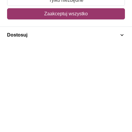
Tylko niezbędne
Mój koszyk
Zaakceptuj wszystko
Adres dostawy
Dostosuj
Polecamy
Znaczki Konie
Znaczki Politycy
Znaczki Żaglowce
Znaczki Kwiaty
Znaczki Herby / Heraldyka / Symbole
Regulamin
Prywatność
Bezpieczeństwo