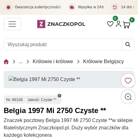
Przejdź do treści głównej
Gwarancja autentyczności
Wysyłka w 24h
14 dni na
0
Liczba pozycji 
0
Pro
...
Królowie i królowe
Królowie Belgijscy
Numer
Nr
: #6106
Jakość: Czyste **
Belgia 1997 Mi 2750 Czyste **
Znaczek pocztowy Belgia 1997 Mi 2750 Czyste **w sklepie
filatelistycznym Znaczkopol.pl. Duży wybór znaczków dla
każdego kolekcjonera