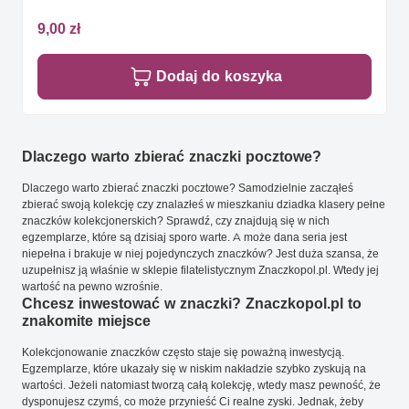
9,00 zł
Dodaj do koszyka
Dlaczego warto zbierać znaczki pocztowe?
Dlaczego warto zbierać znaczki pocztowe? Samodzielnie zacząłeś
zbierać swoją kolekcję czy znalazłeś w mieszkaniu dziadka klasery pełne
znaczków kolekcjonerskich? Sprawdź, czy znajdują się w nich
egzemplarze, które są dzisiaj sporo warte. A może dana seria jest
niepełna i brakuje w niej pojedynczych znaczków? Jest duża szansa, że
uzupełnisz ją właśnie w sklepie filatelistycznym Znaczkopol.pl. Wtedy jej
wartość na pewno wzrośnie.
Chcesz inwestować w znaczki? Znaczkopol.pl to
znakomite miejsce
Kolekcjonowanie znaczków często staje się poważną inwestycją.
Egzemplarze, które ukazały się w niskim nakładzie szybko zyskują na
wartości. Jeżeli natomiast tworzą całą kolekcję, wtedy masz pewność, że
dysponujesz czymś, co może przynieść Ci realne zyski. Jednak, żeby