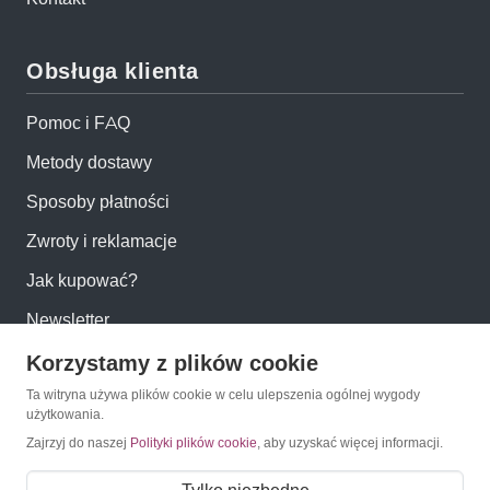
Obsługa klienta
Pomoc i FAQ
Metody dostawy
Sposoby płatności
Zwroty i reklamacje
Jak kupować?
Newsletter
Korzystamy z plików cookie
Konto
Ta witryna używa plików cookie w celu ulepszenia ogólnej wygody
użytkowania.
Moje konto
Zajrzyj do naszej
Polityki plików cookie
, aby uzyskać więcej informacji.
Moje zamówienia