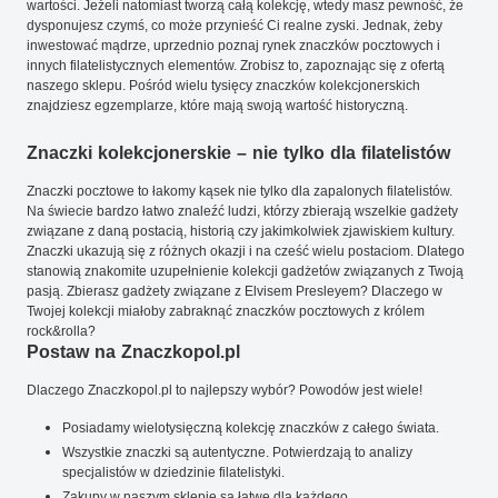
wartości. Jeżeli natomiast tworzą całą kolekcję, wtedy masz pewność, że
dysponujesz czymś, co może przynieść Ci realne zyski. Jednak, żeby
inwestować mądrze, uprzednio poznaj rynek znaczków pocztowych i
innych filatelistycznych elementów. Zrobisz to, zapoznając się z ofertą
naszego sklepu. Pośród wielu tysięcy znaczków kolekcjonerskich
znajdziesz egzemplarze, które mają swoją wartość historyczną.
Znaczki kolekcjonerskie – nie tylko dla filatelistów
Znaczki pocztowe to łakomy kąsek nie tylko dla zapalonych filatelistów.
Na świecie bardzo łatwo znaleźć ludzi, którzy zbierają wszelkie gadżety
związane z daną postacią, historią czy jakimkolwiek zjawiskiem kultury.
Znaczki ukazują się z różnych okazji i na cześć wielu postaciom. Dlatego
stanowią znakomite uzupełnienie kolekcji gadżetów związanych z Twoją
pasją. Zbierasz gadżety związane z Elvisem Presleyem? Dlaczego w
Twojej kolekcji miałoby zabraknąć znaczków pocztowych z królem
rock&rolla?
Postaw na Znaczkopol.pl
Dlaczego Znaczkopol.pl to najlepszy wybór? Powodów jest wiele!
Posiadamy wielotysięczną kolekcję znaczków z całego świata.
Wszystkie znaczki są autentyczne. Potwierdzają to analizy
specjalistów w dziedzinie filatelistyki.
Zakupy w naszym sklepie są łatwe dla każdego.