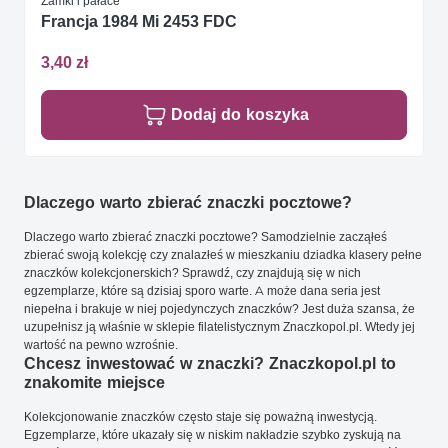
Zamki i pałace
Francja 1984 Mi 2453 FDC
3,40 zł
Dodaj do koszyka
Dlaczego warto zbierać znaczki pocztowe?
Dlaczego warto zbierać znaczki pocztowe? Samodzielnie zacząłeś
zbierać swoją kolekcję czy znalazłeś w mieszkaniu dziadka klasery pełne
znaczków kolekcjonerskich? Sprawdź, czy znajdują się w nich
egzemplarze, które są dzisiaj sporo warte. A może dana seria jest
niepełna i brakuje w niej pojedynczych znaczków? Jest duża szansa, że
uzupełnisz ją właśnie w sklepie filatelistycznym Znaczkopol.pl. Wtedy jej
wartość na pewno wzrośnie.
Chcesz inwestować w znaczki? Znaczkopol.pl to
znakomite miejsce
Kolekcjonowanie znaczków często staje się poważną inwestycją.
Egzemplarze, które ukazały się w niskim nakładzie szybko zyskują na