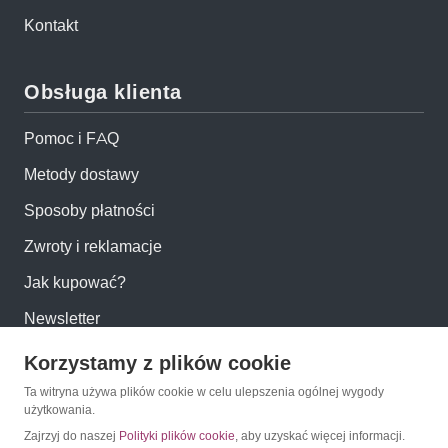
Kontakt
Obsługa klienta
Pomoc i FAQ
Metody dostawy
Sposoby płatności
Zwroty i reklamacje
Jak kupować?
Newsletter
Korzystamy z plików cookie
Konto
Ta witryna używa plików cookie w celu ulepszenia ogólnej wygody
użytkowania.
Moje konto
Zajrzyj do naszej
Polityki plików cookie
, aby uzyskać więcej informacji.