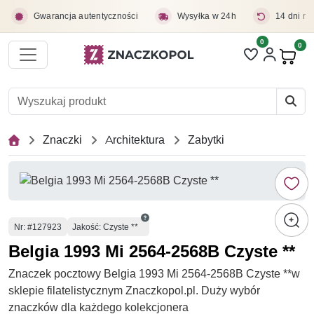
Przejdź do treści głównej
Gwarancja autentyczności
Wysyłka w 24h
14 dni na
0
Liczba pozycji 
0
Pro
Znaczki
Architektura
Zabytki
Numer
Nr
: #127923
Jakość: Czyste **
Belgia 1993 Mi 2564-2568B Czyste **
Znaczek pocztowy Belgia 1993 Mi 2564-2568B Czyste **w
sklepie filatelistycznym Znaczkopol.pl. Duży wybór
znaczków dla każdego kolekcjonera