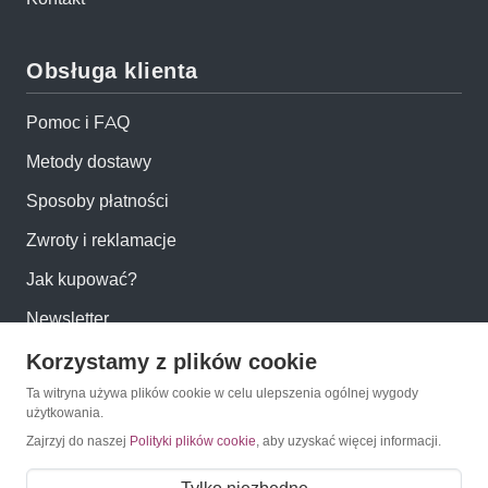
Obsługa klienta
Pomoc i FAQ
Metody dostawy
Sposoby płatności
Zwroty i reklamacje
Jak kupować?
Newsletter
Korzystamy z plików cookie
Konto
Ta witryna używa plików cookie w celu ulepszenia ogólnej wygody
użytkowania.
Moje konto
Zajrzyj do naszej
Polityki plików cookie
, aby uzyskać więcej informacji.
Moje zamówienia