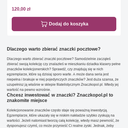
120,00 zł
Dodaj do koszyka
Dlaczego warto zbierać znaczki pocztowe?
Dlaczego warto zbierać znaczki pocztowe? Samodzielnie zacząłeś
zbierać swoją kolekcję czy znalazłeś w mieszkaniu dziadka klasery pełne
znaczków kolekcjonerskich? Sprawdź, czy znajdują się w nich
egzemplarze, które są dzisiaj sporo warte. A może dana seria jest
niepełna i brakuje w niej pojedynczych znaczków? Jest duża szansa, że
uzupełnisz ją właśnie w sklepie filatelistycznym Znaczkopol.pl. Wtedy jej
wartość na pewno wzrośnie.
Chcesz inwestować w znaczki? Znaczkopol.pl to
znakomite miejsce
Kolekcjonowanie znaczków często staje się poważną inwestycją.
Egzemplarze, które ukazały się w niskim nakładzie szybko zyskują na
wartości. Jeżeli natomiast tworzą całą kolekcję, wtedy masz pewność, że
dysponujesz czymś, co może przynieść Ci realne zyski. Jednak, żeby