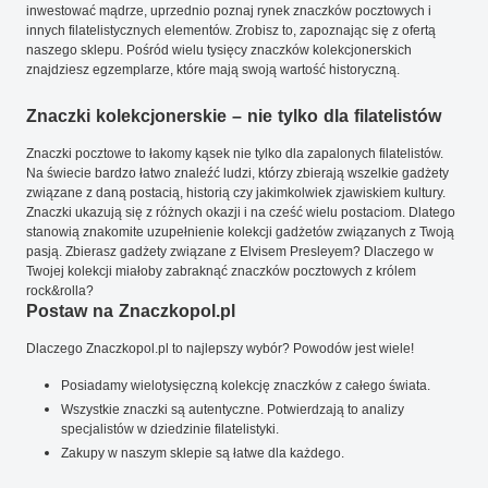
inwestować mądrze, uprzednio poznaj rynek znaczków pocztowych i
innych filatelistycznych elementów. Zrobisz to, zapoznając się z ofertą
naszego sklepu. Pośród wielu tysięcy znaczków kolekcjonerskich
znajdziesz egzemplarze, które mają swoją wartość historyczną.
Znaczki kolekcjonerskie – nie tylko dla filatelistów
Znaczki pocztowe to łakomy kąsek nie tylko dla zapalonych filatelistów.
Na świecie bardzo łatwo znaleźć ludzi, którzy zbierają wszelkie gadżety
związane z daną postacią, historią czy jakimkolwiek zjawiskiem kultury.
Znaczki ukazują się z różnych okazji i na cześć wielu postaciom. Dlatego
stanowią znakomite uzupełnienie kolekcji gadżetów związanych z Twoją
pasją. Zbierasz gadżety związane z Elvisem Presleyem? Dlaczego w
Twojej kolekcji miałoby zabraknąć znaczków pocztowych z królem
rock&rolla?
Postaw na Znaczkopol.pl
Dlaczego Znaczkopol.pl to najlepszy wybór? Powodów jest wiele!
Posiadamy wielotysięczną kolekcję znaczków z całego świata.
Wszystkie znaczki są autentyczne. Potwierdzają to analizy
specjalistów w dziedzinie filatelistyki.
Zakupy w naszym sklepie są łatwe dla każdego.