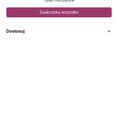
Tylko niezbędne
Mój koszyk
Zaakceptuj wszystko
Adres dostawy
Dostosuj
Polecamy
Znaczki Konie
Znaczki Politycy
Znaczki Żaglowce
Znaczki Kolarstwo
Znaczki Boże Narodzenie
Regulamin
Prywatność
Bezpieczeństwo