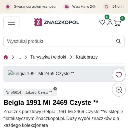
Przejdź do treści głównej
Gwarancja autentyczności
Wysyłka w 24h
14 dni na
0
Liczba pozycji 
0
Pro
...
Turystyka i widoki
Krajobrazy
Numer
Nr
: #5614
Jakość: Czyste **
Belgia 1991 Mi 2469 Czyste **
Znaczek pocztowy Belgia 1991 Mi 2469 Czyste **w sklepie
filatelistycznym Znaczkopol.pl. Duży wybór znaczków dla
każdego kolekcjonera