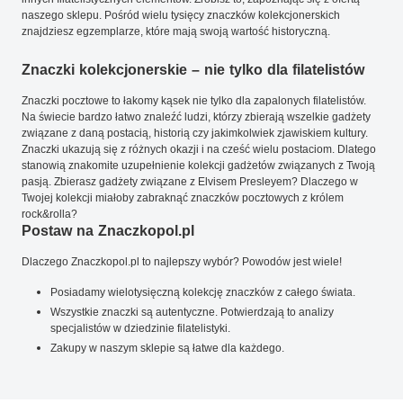
naszego sklepu. Pośród wielu tysięcy znaczków kolekcjonerskich
znajdziesz egzemplarze, które mają swoją wartość historyczną.
Znaczki kolekcjonerskie – nie tylko dla filatelistów
Znaczki pocztowe to łakomy kąsek nie tylko dla zapalonych filatelistów.
Na świecie bardzo łatwo znaleźć ludzi, którzy zbierają wszelkie gadżety
związane z daną postacią, historią czy jakimkolwiek zjawiskiem kultury.
Znaczki ukazują się z różnych okazji i na cześć wielu postaciom. Dlatego
stanowią znakomite uzupełnienie kolekcji gadżetów związanych z Twoją
pasją. Zbierasz gadżety związane z Elvisem Presleyem? Dlaczego w
Twojej kolekcji miałoby zabraknąć znaczków pocztowych z królem
rock&rolla?
Postaw na Znaczkopol.pl
Dlaczego Znaczkopol.pl to najlepszy wybór? Powodów jest wiele!
Posiadamy wielotysięczną kolekcję znaczków z całego świata.
Wszystkie znaczki są autentyczne. Potwierdzają to analizy
specjalistów w dziedzinie filatelistyki.
Zakupy w naszym sklepie są łatwe dla każdego.