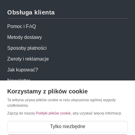
Obsługa klienta
Pomoc i FAQ
Metody dostawy
Sposoby płatności
Zwroty i reklamacje
Jak kupować?
Newsletter
Korzystamy z plików cookie
Konto
Ta witryna używa plików cookie w celu ulepszenia ogólnej wygody
użytkowania.
Zajrzyj do naszej
Polityki plików cookie
, aby uzyskać więcej informacji.
Moje konto
Moje zamówienia
Tylko niezbędne