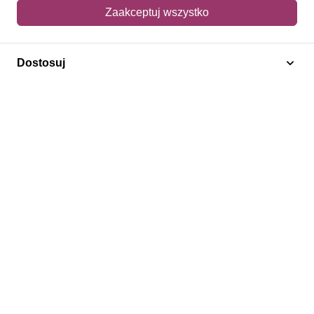
Mój koszyk
Zaakceptuj wszystko
Adres dostawy
Dostosuj
Polecamy
Znaczki Konie
Znaczki Politycy
Znaczki Żaglowce
Znaczki Kolarstwo
Znaczki Boże Narodzenie
Regulamin
Prywatność
Bezpieczeństwo
2026 © SlimAD All Rights Reserved.