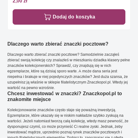
2,00 zł
Dodaj do koszyka
Dlaczego warto zbierać znaczki pocztowe?
Dlaczego warto zbierać znaczki pocztowe? Samodzielnie zacząłeś
zbierać swoją kolekcję czy znalazłeś w mieszkaniu dziadka klasery pełne
znaczków kolekcjonerskich? Sprawdź, czy znajdują się w nich
egzemplarze, które są dzisiaj sporo warte. A może dana seria jest
niepełna i brakuje w niej pojedynczych znaczków? Jest duża szansa, że
uzupełnisz ją właśnie w sklepie filatelistycznym Znaczkopol.pl. Wtedy jej
wartość na pewno wzrośnie.
Chcesz inwestować w znaczki? Znaczkopol.pl to
znakomite miejsce
Kolekcjonowanie znaczków często staje się poważną inwestycją.
Egzemplarze, które ukazały się w niskim nakładzie szybko zyskują na
wartości. Jeżeli natomiast tworzą całą kolekcję, wtedy masz pewność, że
dysponujesz czymś, co może przynieść Ci realne zyski. Jednak, żeby
inwestować mądrze, uprzednio poznaj rynek znaczków pocztowych i
innych filatelistycznych elementów. Zrobisz to, zapoznając się z ofertą