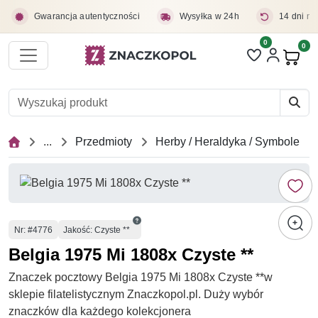
Przejdź do treści głównej
Gwarancja autentyczności
Wysyłka w 24h
14 dni na
0
Liczba pozycji 
0
Pro
...
Przedmioty
Herby / Heraldyka / Symbole
Numer
Nr
: #4776
Jakość: Czyste **
Belgia 1975 Mi 1808x Czyste **
Znaczek pocztowy Belgia 1975 Mi 1808x Czyste **w
sklepie filatelistycznym Znaczkopol.pl. Duży wybór
znaczków dla każdego kolekcjonera