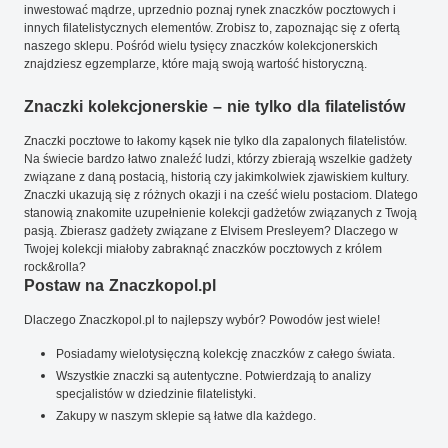
inwestować mądrze, uprzednio poznaj rynek znaczków pocztowych i
innych filatelistycznych elementów. Zrobisz to, zapoznając się z ofertą
naszego sklepu. Pośród wielu tysięcy znaczków kolekcjonerskich
znajdziesz egzemplarze, które mają swoją wartość historyczną.
Znaczki kolekcjonerskie – nie tylko dla filatelistów
Znaczki pocztowe to łakomy kąsek nie tylko dla zapalonych filatelistów.
Na świecie bardzo łatwo znaleźć ludzi, którzy zbierają wszelkie gadżety
związane z daną postacią, historią czy jakimkolwiek zjawiskiem kultury.
Znaczki ukazują się z różnych okazji i na cześć wielu postaciom. Dlatego
stanowią znakomite uzupełnienie kolekcji gadżetów związanych z Twoją
pasją. Zbierasz gadżety związane z Elvisem Presleyem? Dlaczego w
Twojej kolekcji miałoby zabraknąć znaczków pocztowych z królem
rock&rolla?
Postaw na Znaczkopol.pl
Dlaczego Znaczkopol.pl to najlepszy wybór? Powodów jest wiele!
Posiadamy wielotysięczną kolekcję znaczków z całego świata.
Wszystkie znaczki są autentyczne. Potwierdzają to analizy
specjalistów w dziedzinie filatelistyki.
Zakupy w naszym sklepie są łatwe dla każdego.