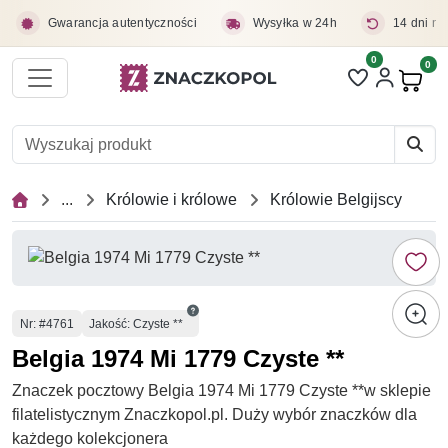
Przejdź do treści głównej
Gwarancja autentyczności
Wysyłka w 24h
14 dni na
0
Liczba pozycji 
0
Pro
...
Królowie i królowe
Królowie Belgijscy
Numer
Nr
: #4761
Jakość: Czyste **
Belgia 1974 Mi 1779 Czyste **
Znaczek pocztowy Belgia 1974 Mi 1779 Czyste **w sklepie
filatelistycznym Znaczkopol.pl. Duży wybór znaczków dla
każdego kolekcjonera