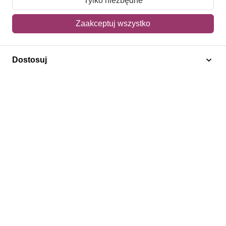
Tylko niezbędne
Mój koszyk
Zaakceptuj wszystko
Adres dostawy
Dostosuj
Polecamy
Znaczki Konie
Znaczki Politycy
Znaczki Żaglowce
Znaczki Kwiaty
Znaczki Boże Narodzenie
Regulamin
Prywatność
Bezpieczeństwo