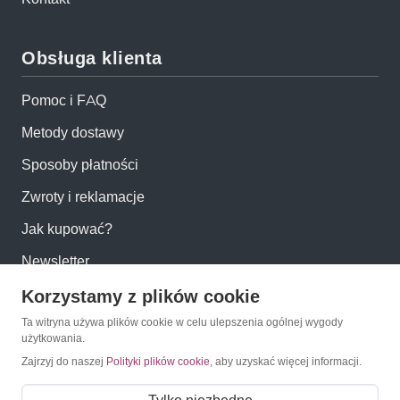
Obsługa klienta
Pomoc i FAQ
Metody dostawy
Sposoby płatności
Zwroty i reklamacje
Jak kupować?
Newsletter
Korzystamy z plików cookie
Konto
Ta witryna używa plików cookie w celu ulepszenia ogólnej wygody
użytkowania.
Moje konto
Zajrzyj do naszej
Polityki plików cookie
, aby uzyskać więcej informacji.
Moje zamówienia