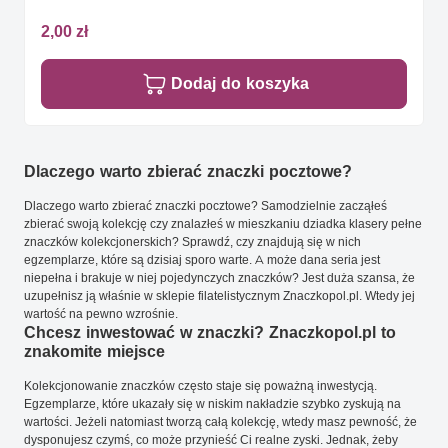
2,00 zł
Dodaj do koszyka
Dlaczego warto zbierać znaczki pocztowe?
Dlaczego warto zbierać znaczki pocztowe? Samodzielnie zacząłeś
zbierać swoją kolekcję czy znalazłeś w mieszkaniu dziadka klasery pełne
znaczków kolekcjonerskich? Sprawdź, czy znajdują się w nich
egzemplarze, które są dzisiaj sporo warte. A może dana seria jest
niepełna i brakuje w niej pojedynczych znaczków? Jest duża szansa, że
uzupełnisz ją właśnie w sklepie filatelistycznym Znaczkopol.pl. Wtedy jej
wartość na pewno wzrośnie.
Chcesz inwestować w znaczki? Znaczkopol.pl to
znakomite miejsce
Kolekcjonowanie znaczków często staje się poważną inwestycją.
Egzemplarze, które ukazały się w niskim nakładzie szybko zyskują na
wartości. Jeżeli natomiast tworzą całą kolekcję, wtedy masz pewność, że
dysponujesz czymś, co może przynieść Ci realne zyski. Jednak, żeby