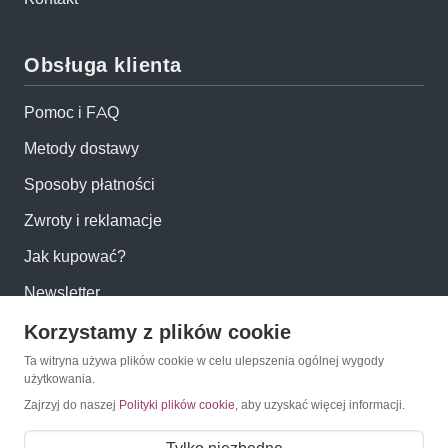
Obsługa klienta
Pomoc i FAQ
Metody dostawy
Sposoby płatności
Zwroty i reklamacje
Jak kupować?
Newsletter
Korzystamy z plików cookie
Konto
Ta witryna używa plików cookie w celu ulepszenia ogólnej wygody
użytkowania.
Moje konto
Zajrzyj do naszej
Polityki plików cookie
, aby uzyskać więcej informacji.
Moje zamówienia