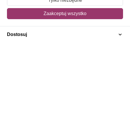
Tylko niezbędne
Mój koszyk
Zaakceptuj wszystko
Adres dostawy
Dostosuj
Polecamy
Znaczki Konie
Znaczki Politycy
Znaczki Żaglowce
Znaczki Kwiaty
Znaczki Herby / Heraldyka / Symbole
Regulamin
Prywatność
Bezpieczeństwo