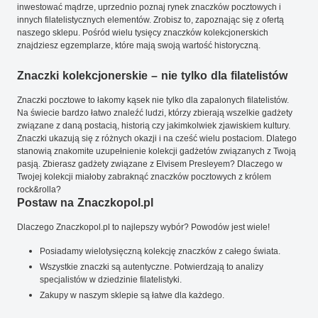
inwestować mądrze, uprzednio poznaj rynek znaczków pocztowych i
innych filatelistycznych elementów. Zrobisz to, zapoznając się z ofertą
naszego sklepu. Pośród wielu tysięcy znaczków kolekcjonerskich
znajdziesz egzemplarze, które mają swoją wartość historyczną.
Znaczki kolekcjonerskie – nie tylko dla filatelistów
Znaczki pocztowe to łakomy kąsek nie tylko dla zapalonych filatelistów.
Na świecie bardzo łatwo znaleźć ludzi, którzy zbierają wszelkie gadżety
związane z daną postacią, historią czy jakimkolwiek zjawiskiem kultury.
Znaczki ukazują się z różnych okazji i na cześć wielu postaciom. Dlatego
stanowią znakomite uzupełnienie kolekcji gadżetów związanych z Twoją
pasją. Zbierasz gadżety związane z Elvisem Presleyem? Dlaczego w
Twojej kolekcji miałoby zabraknąć znaczków pocztowych z królem
rock&rolla?
Postaw na Znaczkopol.pl
Dlaczego Znaczkopol.pl to najlepszy wybór? Powodów jest wiele!
Posiadamy wielotysięczną kolekcję znaczków z całego świata.
Wszystkie znaczki są autentyczne. Potwierdzają to analizy
specjalistów w dziedzinie filatelistyki.
Zakupy w naszym sklepie są łatwe dla każdego.