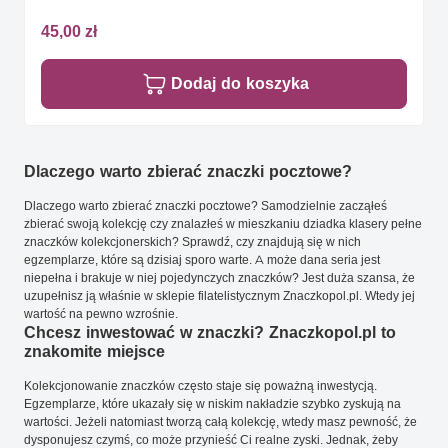
45,00 zł
Dodaj do koszyka
Dlaczego warto zbierać znaczki pocztowe?
Dlaczego warto zbierać znaczki pocztowe? Samodzielnie zacząłeś
zbierać swoją kolekcję czy znalazłeś w mieszkaniu dziadka klasery pełne
znaczków kolekcjonerskich? Sprawdź, czy znajdują się w nich
egzemplarze, które są dzisiaj sporo warte. A może dana seria jest
niepełna i brakuje w niej pojedynczych znaczków? Jest duża szansa, że
uzupełnisz ją właśnie w sklepie filatelistycznym Znaczkopol.pl. Wtedy jej
wartość na pewno wzrośnie.
Chcesz inwestować w znaczki? Znaczkopol.pl to
znakomite miejsce
Kolekcjonowanie znaczków często staje się poważną inwestycją.
Egzemplarze, które ukazały się w niskim nakładzie szybko zyskują na
wartości. Jeżeli natomiast tworzą całą kolekcję, wtedy masz pewność, że
dysponujesz czymś, co może przynieść Ci realne zyski. Jednak, żeby