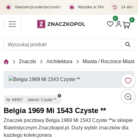
Przejdź do treści głównej
Gwarancja autentyczności
Wysyłka w 24h
14 dni na
0
Liczba pozycji 
0
Pro
Znaczki
Architektura
Miasta / Rocznice Miast
Numer
Nr
: #4567
Jakość: Czyste **
Belgia 1969 Mi 1543 Czyste **
Znaczek pocztowy Belgia 1969 Mi 1543 Czyste **w sklepie
filatelistycznym Znaczkopol.pl. Duży wybór znaczków dla
każdego kolekcjonera