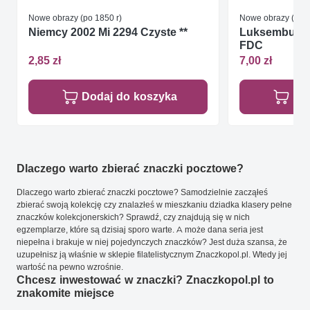
Nowe obrazy (po 1850 r)
Nowe obrazy (po 1
Niemcy 2002 Mi 2294 Czyste **
Luksemburg 
FDC
2,85 zł
7,00 zł
Dodaj do koszyka
Do
Dlaczego warto zbierać znaczki pocztowe?
Dlaczego warto zbierać znaczki pocztowe? Samodzielnie zacząłeś
zbierać swoją kolekcję czy znalazłeś w mieszkaniu dziadka klasery pełne
znaczków kolekcjonerskich? Sprawdź, czy znajdują się w nich
egzemplarze, które są dzisiaj sporo warte. A może dana seria jest
niepełna i brakuje w niej pojedynczych znaczków? Jest duża szansa, że
uzupełnisz ją właśnie w sklepie filatelistycznym Znaczkopol.pl. Wtedy jej
wartość na pewno wzrośnie.
Chcesz inwestować w znaczki? Znaczkopol.pl to
znakomite miejsce