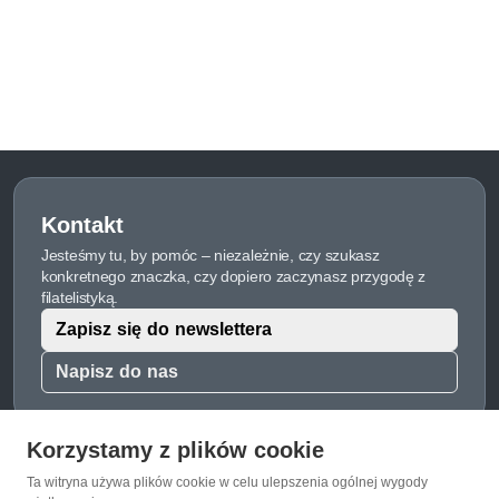
Kontakt
Jesteśmy tu, by pomóc – niezależnie, czy szukasz
konkretnego znaczka, czy dopiero zaczynasz przygodę z
filatelistyką.
Zapisz się do newslettera
Napisz do nas
Korzystamy z plików cookie
Ta witryna używa plików cookie w celu ulepszenia ogólnej wygody
O Znaczkopol.pl