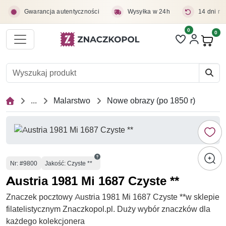
Przejdź do treści głównej
Gwarancja autentyczności
Wysyłka w 24h
14 dni na
0
Liczba pozycji 
0
Pro
...
Malarstwo
Nowe obrazy (po 1850 r)
Numer
Nr
: #9800
Jakość: Czyste **
Austria 1981 Mi 1687 Czyste **
Znaczek pocztowy Austria 1981 Mi 1687 Czyste **w sklepie
filatelistycznym Znaczkopol.pl. Duży wybór znaczków dla
każdego kolekcjonera