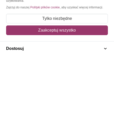
użytkowania.
Zajrzyj do naszej
Polityki plików cookie
, aby uzyskać więcej informacji.
O nas
Tylko niezbędne
Blog
Regulamin
Zaakceptuj wszystko
Polityka prywatności
Mapa strony
Dostosuj
Kontakt
Obsługa klienta
Pomoc i FAQ
Metody dostawy
Sposoby płatności
Zwroty i reklamacje