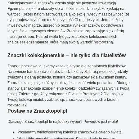
Kolekcjonowanie znaczków często staje się poważną inwestycją.
Egzemplarze, które ukazały się w niskim nakładzie szybko zyskują na
wartości. Jeżeli natomiast tworzą całą kolekcję, wtedy masz pewność, że
dysponujesz czymś, co może przynieść Ci realne zyski. Jednak, żeby
inwestować mądrze, uprzednio poznaj rynek znaczków pocztowych i
innych filatelistycznych elementów. Zrobisz to, zapoznając się z ofertą
naszego sklepu. Pośród wielu tysięcy znaczków kolekcjonerskich
znajdziesz egzemplarze, które mają swoją wartość historyczną.
Znaczki kolekcjonerskie – nie tylko dla filatelistów
Znaczki pocztowe to łakomy kąsek nie tylko dla zapalonych filatelistów.
Na świecie bardzo łatwo znaleźć ludzi, którzy zbierają wszelkie gadżety
związane z daną postacią, historią czy jakimkolwiek zjawiskiem kultury.
Znaczki ukazują się z różnych okazji i na cześć wielu postaciom. Dlatego
stanowią znakomite uzupełnienie kolekcji gadżetów związanych z Twoją
pasją. Zbierasz gadżety związane z Elvisem Presleyem? Dlaczego w
Twojej kolekcji miałoby zabraknąć znaczków pocztowych z królem
rock&rolla?
Postaw na Znaczkopol.pl
Dlaczego Znaczkopol.pl to najlepszy wybór? Powodów jest wiele!
Posiadamy wielotysięczną kolekcję znaczków z całego świata.
Wszystkie znaczki są autentyczne. Potwierdzają to analizy