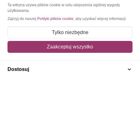
O Znaczkopol.pl
Ta witryna używa plików cookie w celu ulepszenia ogólnej wygody
użytkowania.
Zajrzyj do naszej
Polityki plików cookie
, aby uzyskać więcej informacji.
O nas
Blog
Tylko niezbędne
Regulamin
Zaakceptuj wszystko
Polityka prywatności
Mapa strony
Dostosuj
Kontakt
Obsługa klienta
Pomoc i FAQ
Metody dostawy
Sposoby płatności