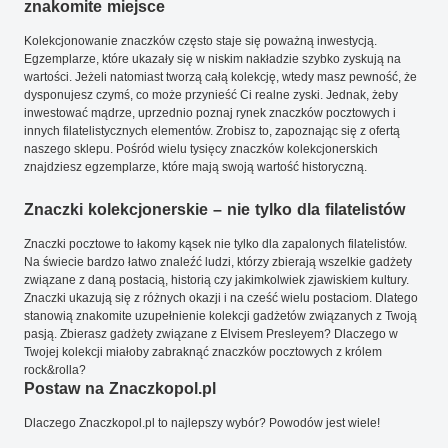
znakomite miejsce
Kolekcjonowanie znaczków często staje się poważną inwestycją.
Egzemplarze, które ukazały się w niskim nakładzie szybko zyskują na
wartości. Jeżeli natomiast tworzą całą kolekcję, wtedy masz pewność, że
dysponujesz czymś, co może przynieść Ci realne zyski. Jednak, żeby
inwestować mądrze, uprzednio poznaj rynek znaczków pocztowych i
innych filatelistycznych elementów. Zrobisz to, zapoznając się z ofertą
naszego sklepu. Pośród wielu tysięcy znaczków kolekcjonerskich
znajdziesz egzemplarze, które mają swoją wartość historyczną.
Znaczki kolekcjonerskie – nie tylko dla filatelistów
Znaczki pocztowe to łakomy kąsek nie tylko dla zapalonych filatelistów.
Na świecie bardzo łatwo znaleźć ludzi, którzy zbierają wszelkie gadżety
związane z daną postacią, historią czy jakimkolwiek zjawiskiem kultury.
Znaczki ukazują się z różnych okazji i na cześć wielu postaciom. Dlatego
stanowią znakomite uzupełnienie kolekcji gadżetów związanych z Twoją
pasją. Zbierasz gadżety związane z Elvisem Presleyem? Dlaczego w
Twojej kolekcji miałoby zabraknąć znaczków pocztowych z królem
rock&rolla?
Postaw na Znaczkopol.pl
Dlaczego Znaczkopol.pl to najlepszy wybór? Powodów jest wiele!