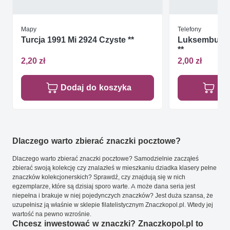
Mapy
Telefony
Turcja 1991 Mi 2924 Czyste **
Luksemburg 1
**
2,20 zł
2,00 zł
Dodaj do koszyka
Do
Dlaczego warto zbierać znaczki pocztowe?
Dlaczego warto zbierać znaczki pocztowe? Samodzielnie zacząłeś
zbierać swoją kolekcję czy znalazłeś w mieszkaniu dziadka klasery pełne
znaczków kolekcjonerskich? Sprawdź, czy znajdują się w nich
egzemplarze, które są dzisiaj sporo warte. A może dana seria jest
niepełna i brakuje w niej pojedynczych znaczków? Jest duża szansa, że
uzupełnisz ją właśnie w sklepie filatelistycznym Znaczkopol.pl. Wtedy jej
wartość na pewno wzrośnie.
Chcesz inwestować w znaczki? Znaczkopol.pl to