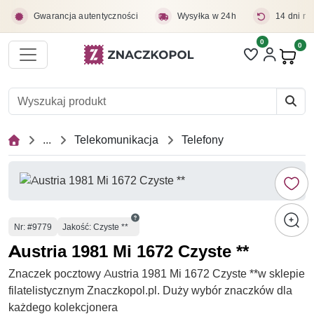
Przejdź do treści głównej
Gwarancja autentyczności
Wysyłka w 24h
14 dni na
0
Liczba pozycji 
0
Pro
...
Telekomunikacja
Telefony
Numer
Nr
: #9779
Jakość: Czyste **
Austria 1981 Mi 1672 Czyste **
Znaczek pocztowy Austria 1981 Mi 1672 Czyste **w sklepie
filatelistycznym Znaczkopol.pl. Duży wybór znaczków dla
każdego kolekcjonera