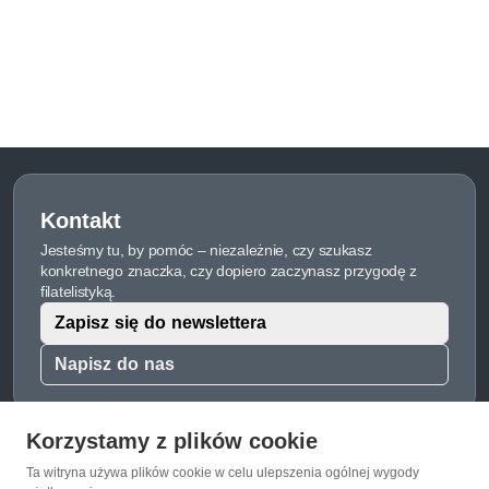
Kontakt
Jesteśmy tu, by pomóc – niezależnie, czy szukasz
konkretnego znaczka, czy dopiero zaczynasz przygodę z
filatelistyką.
Zapisz się do newslettera
Napisz do nas
Korzystamy z plików cookie
Ta witryna używa plików cookie w celu ulepszenia ogólnej wygody
O Znaczkopol.pl