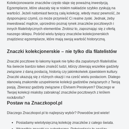
Kolekcjonowanie znaczków często staje się poważną inwestycją.
Egzemplarze, które ukazały się w niskim nakładzie szybko zyskują na
wartości. Jeżeli natomiast tworzą całą kolekcję, wtedy masz pewność, że
dysponujesz czymś, co może przynieść Ci realne zyski. Jednak, żeby
inwestować mądrze, uprzednio poznaj rynek znaczków pocztowych i
innych filatelistycznych elementów. Zrobisz to, zapoznając się z ofertą
naszego sklepu. Pośród wielu tysięcy znaczków kolekcjonerskich
znajdziesz egzemplarze, które mają swoją wartość historyczną.
Znaczki kolekcjonerskie – nie tylko dla filatelistów
Znaczki pocztowe to łakomy kąsek nie tylko dla zapalonych filatelistów.
Na świecie bardzo łatwo znaleźć ludzi, którzy zbierają wszelkie gadżety
związane z daną postacią, historią czy jakimkolwiek zjawiskiem kultury.
Znaczki ukazują się z różnych okazji i na cześć wielu postaciom. Dlatego
stanowią znakomite uzupełnienie kolekcji gadżetów związanych z Twoją
pasją. Zbierasz gadżety związane z Elvisem Presleyem? Dlaczego w
Twojej kolekcji miałoby zabraknąć znaczków pocztowych z królem
rock&rolla?
Postaw na Znaczkopol.pl
Dlaczego Znaczkopol.pl to najlepszy wybór? Powodów jest wiele!
Posiadamy wielotysięczną kolekcję znaczków z całego świata.
Wszystkie znaczki są autentyczne. Potwierdzają to analizy