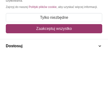
użytkowania.
Zajrzyj do naszej
Polityki plików cookie
, aby uzyskać więcej informacji.
O nas
Tylko niezbędne
Blog
Regulamin
Zaakceptuj wszystko
Polityka prywatności
Mapa strony
Dostosuj
Kontakt
Obsługa klienta
Pomoc i FAQ
Metody dostawy
Sposoby płatności
Zwroty i reklamacje