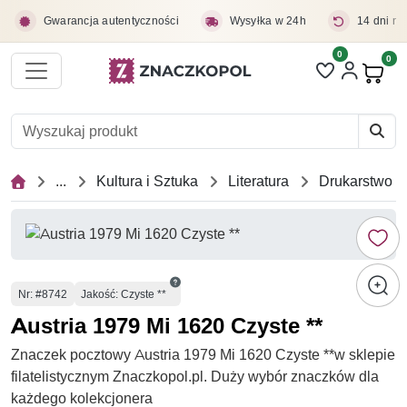
Przejdź do treści głównej
Gwarancja autentyczności
Wysyłka w 24h
14 dni na
0
Liczba pozycji 
0
Pro
...
Kultura i Sztuka
Literatura
Drukarstwo
Numer
Nr
: #8742
Jakość: Czyste **
Austria 1979 Mi 1620 Czyste **
Znaczek pocztowy Austria 1979 Mi 1620 Czyste **w sklepie
filatelistycznym Znaczkopol.pl. Duży wybór znaczków dla
każdego kolekcjonera