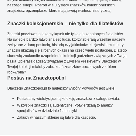
naszego sklepu. Pośród wielu tysięcy znaczków kolekcjonerskich
znajdziesz egzemplarze, które mają swoją wartość historyczną.
Znaczki kolekcjonerskie – nie tylko dla filatelistów
Znaczki pocztowe to łakomy kąsek nie tylko dla zapalonych filatelistów.
Na świecie bardzo łatwo znaleźć ludzi, którzy zbierają wszelkie gadżety
związane z daną postacią, historią czy jakimkolwiek zjawiskiem kultury.
Znaczki ukazują się z różnych okazji i na cześć wielu postaciom. Dlatego
stanowią znakomite uzupełnienie kolekcji gadżetów związanych z Twoją
pasją. Zbierasz gadżety związane z Elvisem Presleyem? Dlaczego w
Twojej kolekcji miałoby zabraknąć znaczków pocztowych z królem
rock&rolla?
Postaw na Znaczkopol.pl
Dlaczego Znaczkopol.pl to najlepszy wybór? Powodów jest wiele!
Posiadamy wielotysięczną kolekcję znaczków z całego świata.
Wszystkie znaczki są autentyczne. Potwierdzają to analizy
specjalistów w dziedzinie filatelistyki.
Zakupy w naszym sklepie są łatwe dla każdego.