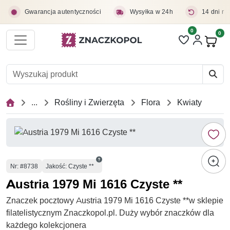
Przejdź do treści głównej
Gwarancja autentyczności
Wysyłka w 24h
14 dni na
0
Liczba pozycji 
0
Pro
...
Rośliny i Zwierzęta
Flora
Kwiaty
Numer
Nr
: #8738
Jakość: Czyste **
Austria 1979 Mi 1616 Czyste **
Znaczek pocztowy Austria 1979 Mi 1616 Czyste **w sklepie
filatelistycznym Znaczkopol.pl. Duży wybór znaczków dla
każdego kolekcjonera