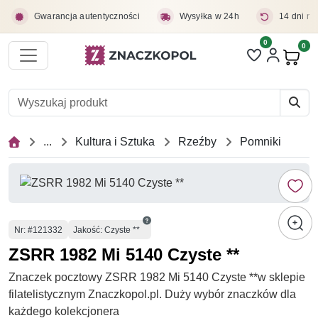
Przejdź do treści głównej
Gwarancja autentyczności
Wysyłka w 24h
14 dni na
0
Liczba pozycji 
0
Pro
...
Kultura i Sztuka
Rzeźby
Pomniki
Numer
Nr
: #121332
Jakość: Czyste **
ZSRR 1982 Mi 5140 Czyste **
Znaczek pocztowy ZSRR 1982 Mi 5140 Czyste **w sklepie
filatelistycznym Znaczkopol.pl. Duży wybór znaczków dla
każdego kolekcjonera