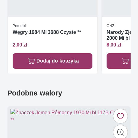
Pomniki
ONZ
Węgry 1984 Mi 3688 Czyste **
Narody Zjed
2000 Mi bl 13
2,00 zł
8,00 zł
Dodaj do koszyka
Do
Podobne walory