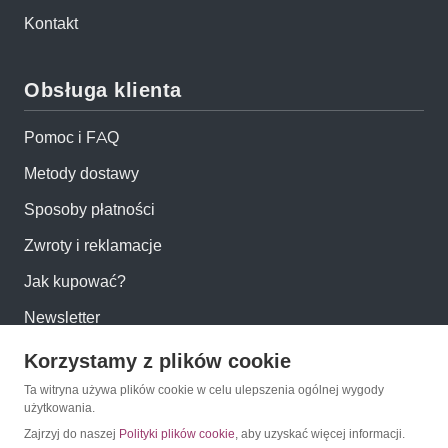
Kontakt
Obsługa klienta
Pomoc i FAQ
Metody dostawy
Sposoby płatności
Zwroty i reklamacje
Jak kupować?
Newsletter
Korzystamy z plików cookie
Konto
Ta witryna używa plików cookie w celu ulepszenia ogólnej wygody
użytkowania.
Moje konto
Zajrzyj do naszej
Polityki plików cookie
, aby uzyskać więcej informacji.