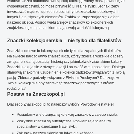
wartości. Jeżeli natomiast tworzą całą kolekcję, wtedy masz pewność, że
dysponujesz czymś, co może przynieść Ci realne zyski. Jednak, żeby
inwestować mądrze, uprzednio poznaj rynek znaczków pocztowych i
innych filatelistycznych elementów. Zrobisz to, zapoznając się z ofertą
naszego sklepu. Pośród wielu tysięcy znaczków kolekcjonerskich
znajdziesz egzemplarze, które mają swoją wartość historyczną.
Znaczki kolekcjonerskie – nie tylko dla filatelistów
Znaczki pocztowe to łakomy kąsek nie tylko dla zapalonych filatelistów.
Na świecie bardzo łatwo znaleźć ludzi, którzy zbierają wszelkie gadżety
związane z daną postacią, historią czy jakimkolwiek zjawiskiem kultury.
Znaczki ukazują się z różnych okazji i na cześć wielu postaciom. Dlatego
stanowią znakomite uzupełnienie kolekcji gadżetów związanych z Twoją
pasją. Zbierasz gadżety związane z Elvisem Presleyem? Dlaczego w
Twojej kolekcji miałoby zabraknąć znaczków pocztowych z królem
rock&rolla?
Postaw na Znaczkopol.pl
Dlaczego Znaczkopol.pl to najlepszy wybór? Powodów jest wiele!
Posiadamy wielotysięczną kolekcję znaczków z całego świata.
Wszystkie znaczki są autentyczne. Potwierdzają to analizy
specjalistów w dziedzinie filatelistyki.
Zakupy w naszym sklepie są łatwe dla każdego.