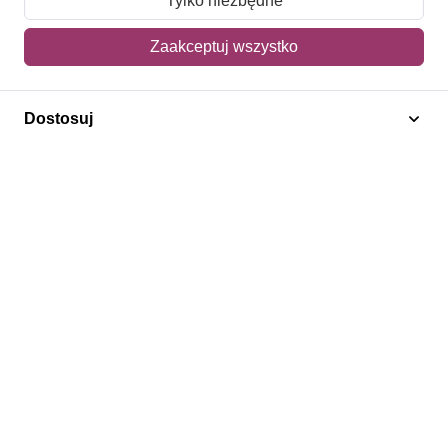
Tylko niezbędne
Mój koszyk
Zaakceptuj wszystko
Adres dostawy
Dostosuj
Polecamy
Znaczki Konie
Znaczki Politycy
Znaczki Żaglowce
Znaczki Kwiaty
Znaczki Boże Narodzenie
Regulamin
Prywatność
Bezpieczeństwo