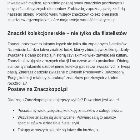
inwestować mądrze, uprzednio poznaj rynek znaczków pocztowych i
innych filatelistycznych elementów. Zrobisz to, zapoznając się z ofertą
naszego sklepu. Pośród wielu tysięcy znaczków kolekcjonerskich
znajdziesz egzemplarze, które mają swoją wartość historyczną.
Znaczki kolekcjonerskie – nie tylko dla filatelistów
Znaczki pocztowe to łakomy kąsek nie tylko dla zapalonych filatelistów.
Na świecie bardzo łatwo znaleźć ludzi, którzy zbierają wszelkie gadżety
związane z daną postacią, historią czy jakimkolwiek zjawiskiem kultury.
Znaczki ukazują się z różnych okazji i na cześć wielu postaciom. Dlatego
stanowią znakomite uzupełnienie kolekcji gadżetów związanych z Twoją
pasją. Zbierasz gadżety związane z Elvisem Presleyem? Dlaczego w
Twojej kolekcji miałoby zabraknąć znaczków pocztowych z królem
rock&rolla?
Postaw na Znaczkopol.pl
Dlaczego Znaczkopol.pl to najlepszy wybór? Powodów jest wiele!
Posiadamy wielotysięczną kolekcję znaczków z całego świata.
Wszystkie znaczki są autentyczne. Potwierdzają to analizy
specjalistów w dziedzinie filatelistyki.
Zakupy w naszym sklepie są łatwe dla każdego.