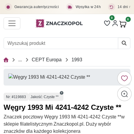
Przejdź do treści głównej
Gwarancja autentyczności
Wysyłka w 24h
14 dni na
0
Liczba pozycji 
0
Pro
...
CEPT Europa
1993
Numer
Nr
: #119883
Jakość: Czyste **
Węgry 1993 Mi 4241-4242 Czyste **
Znaczek pocztowy Węgry 1993 Mi 4241-4242 Czyste **w
sklepie filatelistycznym Znaczkopol.pl. Duży wybór
znaczków dla każdego kolekcjonera