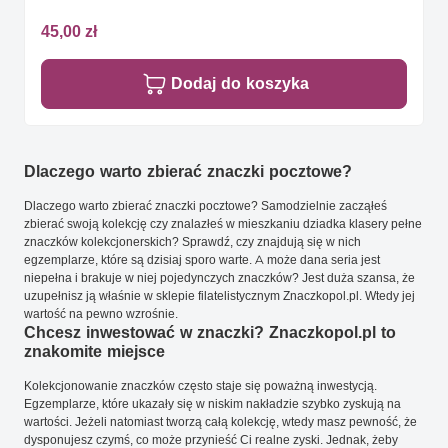
45,00 zł
Dodaj do koszyka
Dlaczego warto zbierać znaczki pocztowe?
Dlaczego warto zbierać znaczki pocztowe? Samodzielnie zacząłeś
zbierać swoją kolekcję czy znalazłeś w mieszkaniu dziadka klasery pełne
znaczków kolekcjonerskich? Sprawdź, czy znajdują się w nich
egzemplarze, które są dzisiaj sporo warte. A może dana seria jest
niepełna i brakuje w niej pojedynczych znaczków? Jest duża szansa, że
uzupełnisz ją właśnie w sklepie filatelistycznym Znaczkopol.pl. Wtedy jej
wartość na pewno wzrośnie.
Chcesz inwestować w znaczki? Znaczkopol.pl to
znakomite miejsce
Kolekcjonowanie znaczków często staje się poważną inwestycją.
Egzemplarze, które ukazały się w niskim nakładzie szybko zyskują na
wartości. Jeżeli natomiast tworzą całą kolekcję, wtedy masz pewność, że
dysponujesz czymś, co może przynieść Ci realne zyski. Jednak, żeby