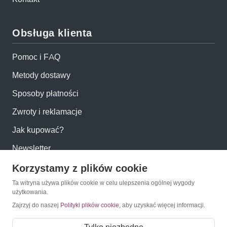
Obsługa klienta
Pomoc i FAQ
Metody dostawy
Sposoby płatności
Zwroty i reklamacje
Jak kupować?
Newsletter
Korzystamy z plików cookie
Konto
Ta witryna używa plików cookie w celu ulepszenia ogólnej wygody
użytkowania.
Moje konto
Zajrzyj do naszej
Polityki plików cookie
, aby uzyskać więcej informacji.
Moje zamówienia