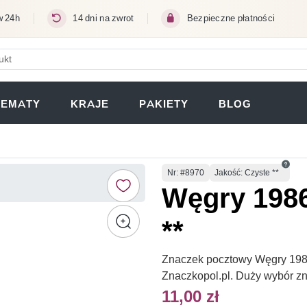
w 24h
14 dni na zwrot
Bezpieczne płatności
ERA SIĘ W NOWEJ KARCIE)
TEMATY
KRAJE
PAKIETY
BLOG
Numer
Nr
: #8970
Jakość: Czyste **
Węgry 1986
**
Znaczek pocztowy Węgry 1986 
Znaczkopol.pl. Duży wybór z
11,00 zł