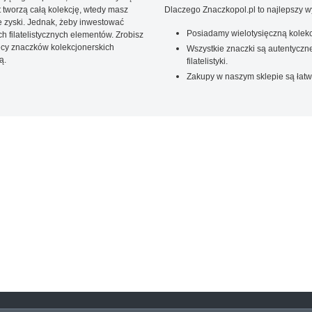
t tworzą całą kolekcję, wtedy masz
Dlaczego Znaczkopol.pl to najlepszy 
 zyski. Jednak, żeby inwestować
Posiadamy wielotysięczną kolekc
 filatelistycznych elementów. Zrobisz
ięcy znaczków kolekcjonerskich
Wszystkie znaczki są autentyczne
ą.
filatelistyki.
Zakupy w naszym sklepie są łatw