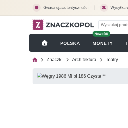
Przejdź do treści głównej
Gwarancja autentyczności
Wysyłka 
Nowość!
(OTWI
POLSKA
MONETY
Znaczki
Architektura
Teatry