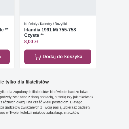
Kościoły / Katedry / Bazyliki
e **
Irlandia 1991 Mi 755-758
Czyste **
8,00 zł
a
Dodaj do koszyka
e tylko dla filatelistów
ylko dla zapalonych filatelistów. Na świecie bardzo łatwo
 gadżety związane z daną postacią, historią czy jakimkolwiek
 z różnych okazji i na cześć wielu postaciom. Dlatego
cji gadżetów związanych z Twoją pasją. Zbierasz gadżety
go w Twojej kolekcji miałoby zabraknąć znaczków