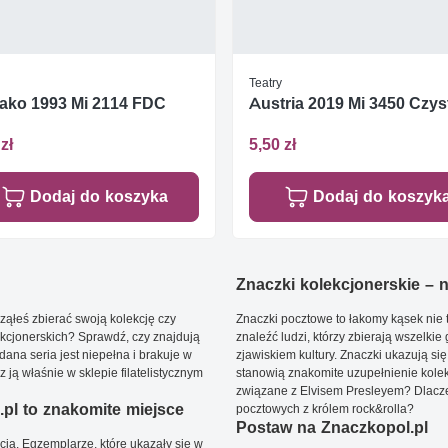
Teatry
ako 1993 Mi 2114 FDC
Austria 2019 Mi 3450 Czyst
zł
5,50 zł
Dodaj do koszyka
Dodaj do koszyk
Znaczki kolekcjonerskie – ni
ąłeś zbierać swoją kolekcję czy
Znaczki pocztowe to łakomy kąsek nie t
kcjonerskich? Sprawdź, czy znajdują
znaleźć ludzi, którzy zbierają wszelkie
dana seria jest niepełna i brakuje w
zjawiskiem kultury. Znaczki ukazują się
ją właśnie w sklepie filatelistycznym
stanowią znakomite uzupełnienie kolek
związane z Elvisem Presleyem? Dlacze
pl to znakomite miejsce
pocztowych z królem rock&rolla?
Postaw na Znaczkopol.pl
ją. Egzemplarze, które ukazały się w