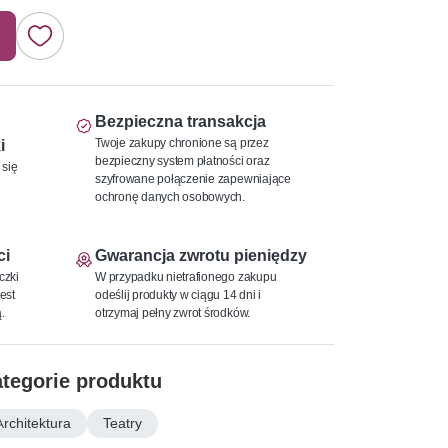
Bezpieczna transakcja
Twoje zakupy chronione są przez
i
bezpieczny system płatności oraz
 się
szyfrowane połączenie zapewniające
ochronę danych osobowych.
ci
Gwarancja zwrotu pieniędzy
czki
W przypadku nietrafionego zakupu
est
odeślij produkty w ciągu 14 dni i
.
otrzymaj pełny zwrot środków.
tegorie produktu
Architektura
Teatry