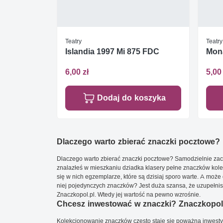
Teatry
Teatry
Islandia 1997 Mi 875 FDC
Mon
6,00 zł
5,00 
Dodaj do koszyka
Dlaczego warto zbierać znaczki pocztowe?
Dlaczego warto zbierać znaczki pocztowe? Samodzielnie zacz
znalazłeś w mieszkaniu dziadka klasery pełne znaczków kole
się w nich egzemplarze, które są dzisiaj sporo warte. A może 
niej pojedynczych znaczków? Jest duża szansa, że uzupełnisz 
Znaczkopol.pl. Wtedy jej wartość na pewno wzrośnie.
Chcesz inwestować w znaczki? Znaczkopol.
Kolekcjonowanie znaczków często staje się poważną inwestyc