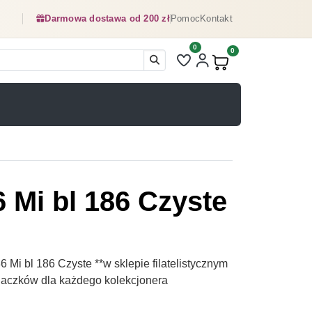
Darmowa dostawa od 200 zł
Pomoc
Kontakt
0
Liczba pozycji na liście ulubionyc
0
Produkty w koszyku:
 Mi bl 186 Czyste
Mi bl 186 Czyste **w sklepie filatelistycznym
naczków dla każdego kolekcjonera